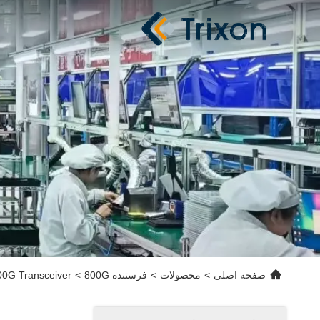
صفحه اصلی
>
محصولات
>
فرستنده 800G
>
800G Transceiver با MPO Optical Interface مطابق با RoHS و نظارت تشخیصی دیجیتال برای انتقال داده های 