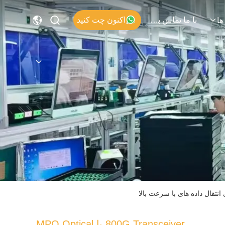
با ما تماس بگیرید
اکنون چت کنید
ها
800G Transceiver با MPO Optical