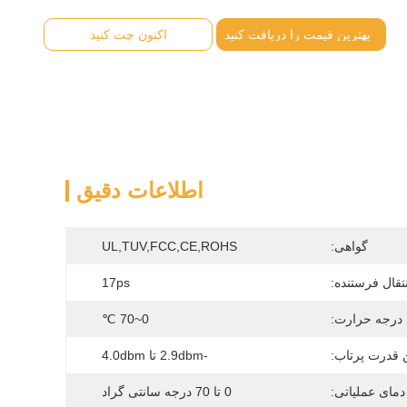
بهترین قیمت را دریافت کنید
اکنون چت کنید
اطلاعات دقیق
گواهی:
UL,TUV,FCC,CE,ROHS
تقال فرستنده:
17ps
درجه حرارت:
0~70 ℃
ن قدرت پرتاب:
-2.9dbm تا 4.0dbm
دمای عملیاتی:
0 تا 70 درجه سانتی گراد