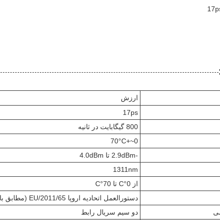
ارزش
17ps
800 گيگابايت در ثانیه
0~+70°C
-2.9dBm تا 4.0dBm
1311nm
از 0°C تا 70°C
دستورالعمل اتحادیه اروپا 2011/65/EU (مطابق با RoHS)
ی
دو سیم سریال رابط