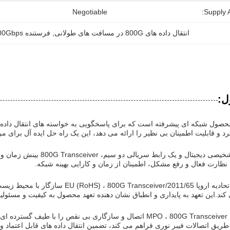
Negotiable
Supply Ab
انتقال داده های 800G در مسافت های طولانی
, 
فرستنده 800Gbps با فاصله 500M
ل:
یور 800G یک محصول شبکه ای پیشرفته است که برای پاسخگویی به خواسته های انتقا
 و قابلیت اطمینان بی نظیر را ارائه می دهد، این یک راه حل ایده آل برای م
با قابلیت های نظارت تشخیصی 
 نظارت فعال و رفع مشکل، اطمینان از زمان و کارایی بهینه شبکه.
مطابق با دستورالعمل اتحادیه اروپا 11/65
کند.این تعهد به پایداری و انطباق نشان دهنده تعهد محصول به کیفیت و مسئو
 طریق اتصالات فیبر نوری فراهم می کند، تضمین انتقال داده های قابل اعتماد و 