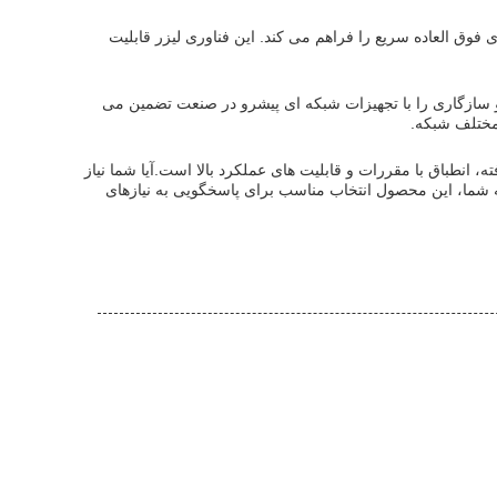
لا برای سرعت داده های فوق العاده سریع را فراهم می کند. این فناوری لیزر قابلیت
IEEE 802 و 802.3ck-2022، 800G Transceiver قابلیت همکاری و سازگاری را با تجهیزات شبکه ای پیشرو در صنعت تضمین می
 مختلف شبکه.
نولوژی پیشرفته، انطباق با مقررات و قابلیت های عملکرد بالا است.آیا شما نیاز
800G Ethern، یا 800G Transceiver برای زیرساخت شبکه شما، این محصول انتخاب مناسب برای پاسخگویی به نیازهای