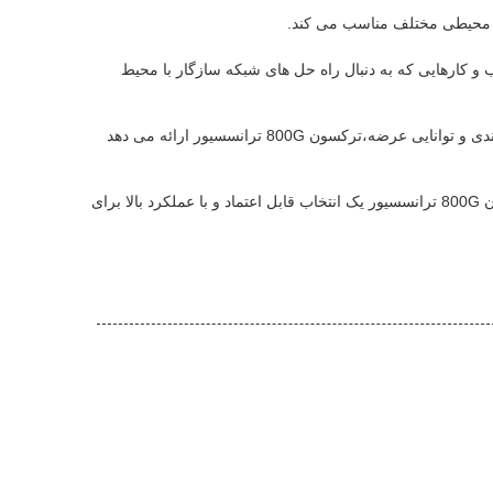
 2011/65/EU (انطباق با RoHS) جذابیت آن را برای کسب و کارهایی که به دنبال راه حل های شبکه سازگار با محیط
با شرایط پرداخت انعطاف پذیر مانند T / T و L / C، MOQ قابل مذاکره، قیمت گذاری، جزئیات بسته بندی و توانایی عرضه،ترکسون 800G ترانسسیور ارائه می دهد
این که آیا شما یک اپراتور مرکز داده، مدیر شبکه، ارائه دهنده مخابرات، یا حرفه ای IT هستید،تراکسون 800G ترانسسیور یک انتخاب قابل اعتماد و با عملکرد بالا برای