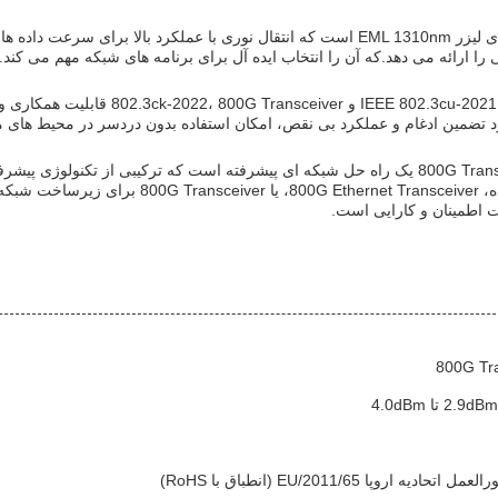
انتقال دهنده 800G دارای لیزر EML 1310nm است که انتقال نوری با عملکرد با
 را ارائه می دهد.که آن را انتخاب ایده آل برای برنامه های شبکه مهم می کند.
مطابق با استانداردهای .3cu-2021
ارد تضمین ادغام و عملکرد بی نقص، امکان استفاده بدون دردسر در محیط های
به طور خلاصه، 800G Transceiver یک راه حل شبکه ای پیشرفته است که ترکیبی از تک
به یک 800G فیبر گیرنده، et Transceiver
لیت اطمینان و کارایی است.
اروپا 2011/65/EU (انطباق با RoHS)