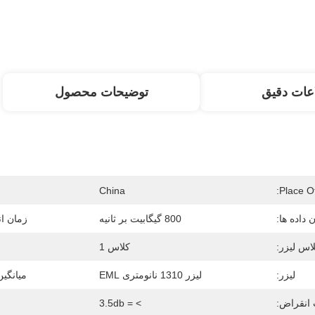
عات دقیق
توضیحات محصول
China
Place Of
 داده ها:
800 گیگابیت بر ثانیه
زمان ان
اس لیزر:
کلاس 1
لیزر:
لیزر 1310 نانومتری EML
میانگی
انقراض:
> = 3.5db