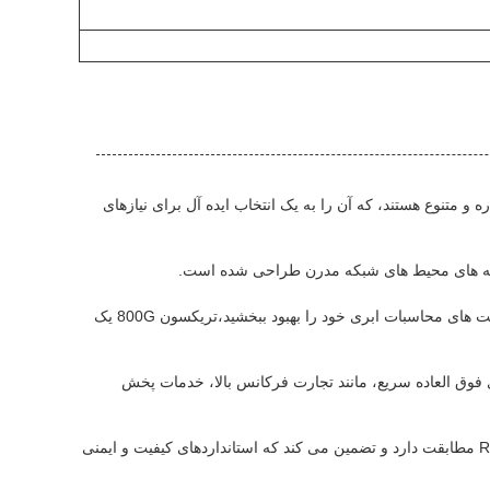
 کاربرد محصول برای گیرنده 800G تریکسون (مدل: TOS-Q4M5-31DCM) همه کاره و متنوع هستند، که آن را به یک انتخاب ایده آل برای نیازهای
چه شما به دنبال ارتقاء زیرساخت مرکز داده خود باشید، شبکه مخابراتی خود را گسترش دهید، یا قابلیت های محاسبات ابری خود را بهبود ببخشید،تریکسون 800G یک
ورد نیاز برای انتقال داده های فوق العاده سریع، مانند تجارت فرکانس بالا، خدمات پخش
این محصول که در چین تولید می شود، با گواهینامه های مختلف از جمله UL، TUV، FCC، CE و ROHS مطابقت دارد و تضمین می کند که استانداردهای کیفیت و ایمنی