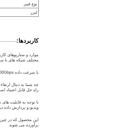
نوع فیبر
لیزر
کاربردها:
مختلف شبکه های با سرع
با سرعت داده 800Gbps و مجهز به لیزر EML 1310nm، این گیرنده 800G برای پاسخگویی به خواسته های محیط های شبکه مدرن طراحی شده است.
راه حل قابل اعتماد اس
ویدیو،و پردازش داده د
برآورده می شوند.