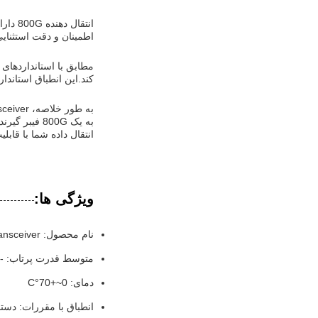
اطمینان و دقت استثنایی
کند.این انطباق استاند
انتقال داده شما با قاب
ویژگی ها:
نام محصول: 800G Transceiver
متوسط قدرت پرتاب: -2.9dBm تا 4.0dBm
دمای: 0~+70°C
انطباق با مقررات: دستورالعمل اتحادیه 