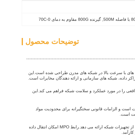
, 
گیرنده 800G مقاوم به دمای 0-70C
توضیحات محصول
ل داده های با سرعت بالا در شبکه های مدرن طراحی شده است.این
راکز داده، شبکه های سازمانی و ارائه دهندگان مخابرات است.
دیجیتال و یک رابط سریالی دو سیم، 800G Transceiver بینش زمان واقعی را در مورد عملکرد و سلامت شبکه فراهم می کند.این
20/EU (RoHS) ، 800G Transceiver سازگار با محیط زیست است و الزامات قانونی سختگیرانه برای محدودیت مواد
لیت است.
مجهز به یک رابط نوری MPO ، 800G Transceiver اتصال و سازگاری بی نقص را با طیف گسترده ای از تجهیزات شبکه ارائه می دهد.رابط MPO امکان انتقال داده
کارآمد.