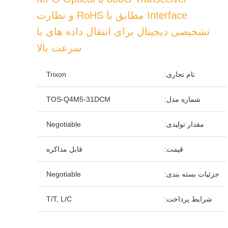
Interface مطابق با RoHS و نظارت
تشخیصی دیجیتال برای انتقال داده های با
سرعت بالا
نام تجاری:
Trixon
شماره مدل:
TOS-Q4M5-31DCM
مقدار تولیدی:
Negotiable
قیمت:
قابل مذاکره
جزئیات بسته بندی:
Negotiable
شرایط پرداخت:
T/T, L/C