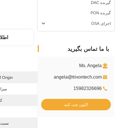
گیرنده DAC
گیرنده PON
اجزای OSA
اطلا
با ما تماس بگیرید
Ms. Angela
angela@trixontech.com
 Origin:
15982326696
میزان
کل
اکنون چت کنید
نسبت 