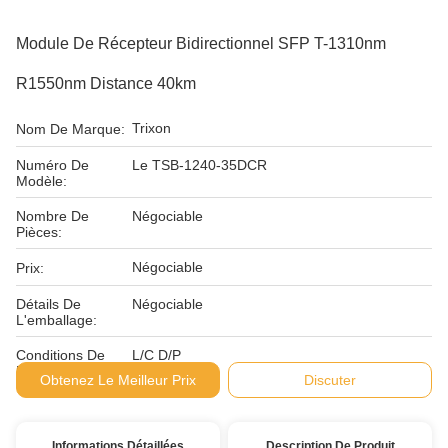
Module De Récepteur Bidirectionnel SFP T-1310nm
R1550nm Distance 40km
Trixon
Nom De Marque:
Numéro De
Le TSB-1240-35DCR
Modèle:
Nombre De
Négociable
Pièces:
Négociable
Prix:
Détails De
Négociable
L'emballage:
Conditions De
L/C D/P
Paiement:
Obtenez Le Meilleur Prix
Discuter
Informations Détaillées
Description De Produit