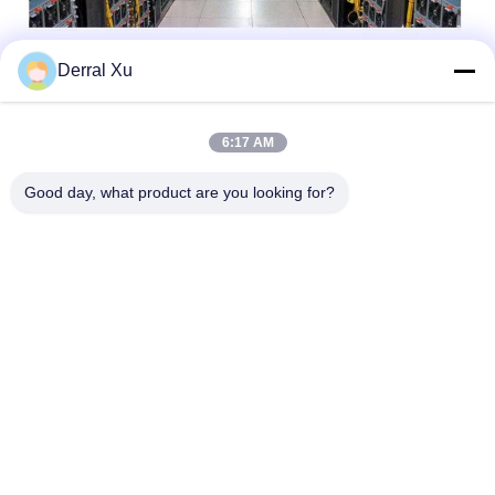
Derral Xu
Étiquettes:
Module D'émetteur-Récepteur De SFP
6:17 AM
Émetteur-Récepteur Bidirectionnel
Good day, what product are you looking for?
Émetteur-Récepteur BiDi SFP
Contactez rapidement
Adresse
Édifice n° 2, n° 1000 avenue Tiangong, rue Xinxing, nouvelle
zone de Tianfu, province du Sichuan à Chengdu, 610213,