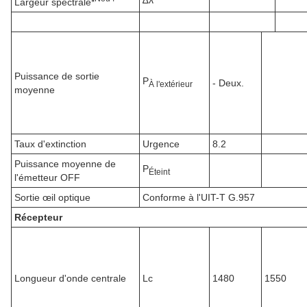
∆λ
Largeur spectrale*
Puissance de sortie
P
- Deux.
À l'extérieur
moyenne
Taux d'extinction
Urgence
8.2
Puissance moyenne de
P
Éteint
l'émetteur OFF
Sortie œil optique
Conforme à l'UIT-T G.957
Récepteur
Longueur d'onde centrale
Lc
1480
1550