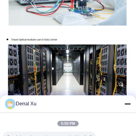
Derral Xu
Бирки:
Модуль Приемопередатчика SFP
5:50 PM
SFP Двунаправленный Приемопередатчик