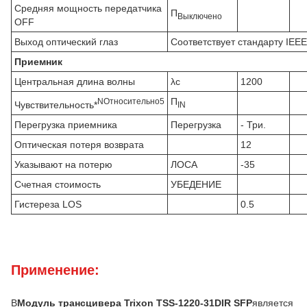
Средняя мощность передатчика
П
Выключено
OFF
Выход оптический глаз
Соответствует стандарту IEE
Приемник
Центральная длина волны
λc
1200
П
N
Относительно
5
Чувствительность*
IN
Перегрузка приемника
Перегрузка
- Три.
Оптическая потеря возврата
12
Указывают на потерю
ЛОСА
-35
Счетная стоимость
УБЕДЕНИЕ
Гистереза LOS
0.5
Применение:
В
Модуль трансцивера Trixon TSS-1220-31DIR SFP
является