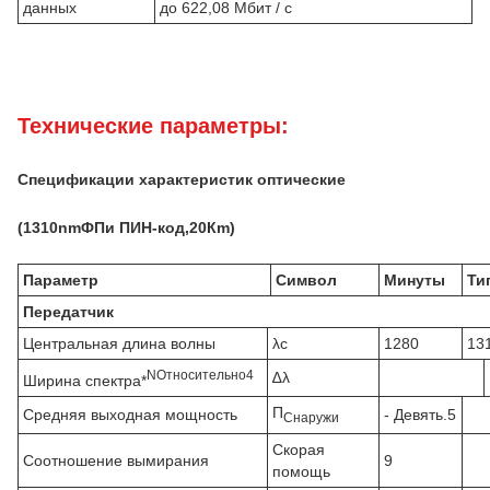
данных
до 622,08 Мбит / с
Технические параметры:
Спецификации характеристик оптические
(
1310
nm
ФП
и ПИН-код,
20
К
m)
Параметр
Символ
Минуты
Ти
Передатчик
Центральная длина волны
λc
1280
13
N
Относительно
4
∆λ
Ширина спектра*
П
Средняя выходная мощность
- Девять.5
Снаружи
Скорая
Соотношение вымирания
9
помощь