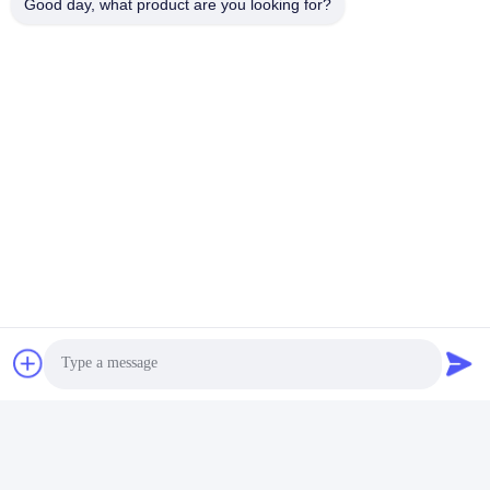
Good day, what product are you looking for?
Приемопередатчик BiDi SFP
Быстрый контакт
Адрес
Здание No 2, No 1000 проспект Тяньгун, улица Синксинг,
Новый район Тяньфу, провинция Чэнду Сичуань, 610213,
Китай
Телефон
86-28-63025144-817
Электронная почта
Derral.Xu@trixontech.com