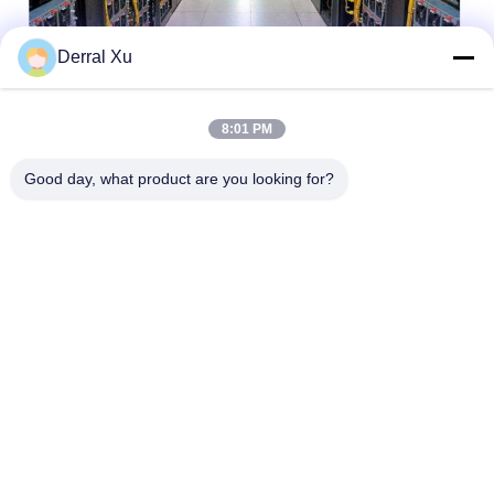
Derral Xu
Etichette:
8:01 PM
Modulo Del Ricetrasmettitore Di SFP
Good day, what product are you looking for?
Trasmettitore Bidirezionale Sfp
Ricetrasmettitore Di BiDi SFP
Contatto rapido
Indirizzo
Edificio n. 2, n. 1000, via Tiangong, via Xinxing, nuova zona
di Tianfu, provincia di Chengdu Sichuan, 610213, Cina