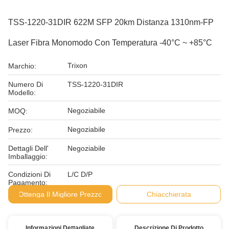
TSS-1220-31DIR 622M SFP 20km Distanza 1310nm-FP
Laser Fibra Monomodo Con Temperatura -40°C ~ +85°C
Trixon
Marchio:
Numero Di
TSS-1220-31DIR
Modello:
Negoziabile
MOQ:
Negoziabile
Prezzo:
Dettagli Dell'
Negoziabile
Imballaggio:
Condizioni Di
L/C D/P
Pagamento:
Ottenga Il Migliore Prezzo
Chiacchierata
Informazioni Dettagliate
Descrizione Di Prodotto