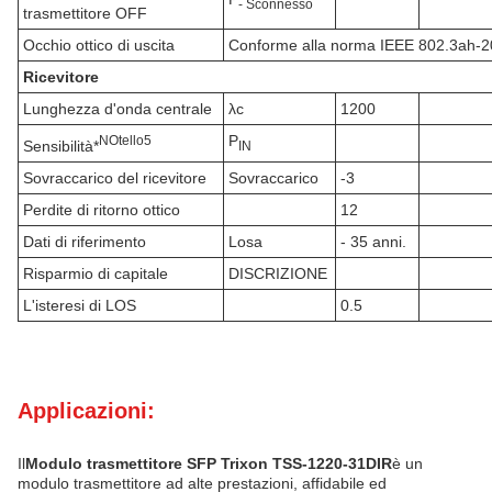
- Sconnesso
trasmettitore OFF
Occhio ottico di uscita
Conforme alla norma IEEE 802.3ah-
Ricevitore
Lunghezza d'onda centrale
λc
1200
P
N
Otello
5
Sensibilità*
IN
Sovraccarico del ricevitore
Sovraccarico
-3
Perdite di ritorno ottico
12
Dati di riferimento
Losa
- 35 anni.
Risparmio di capitale
DISCRIZIONE
L'isteresi di LOS
0.5
Applicazioni:
Il
Modulo trasmettitore SFP Trixon TSS-1220-31DIR
è un
modulo trasmettitore ad alte prestazioni, affidabile ed