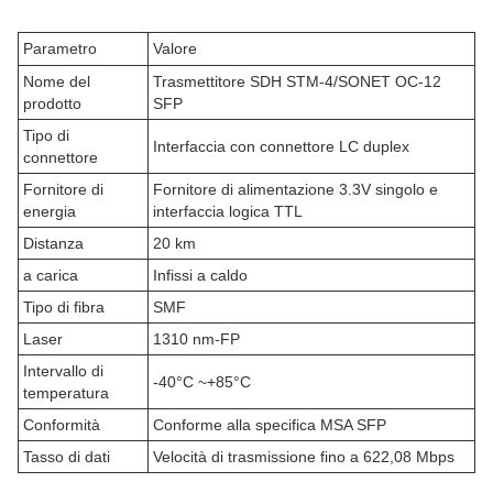
Parametro
Valore
Nome del
Trasmettitore SDH STM-4/SONET OC-12
prodotto
SFP
Tipo di
Interfaccia con connettore LC duplex
connettore
Fornitore di
Fornitore di alimentazione 3.3V singolo e
energia
interfaccia logica TTL
Distanza
20 km
a carica
Infissi a caldo
Tipo di fibra
SMF
Laser
1310 nm-FP
Intervallo di
-40°C ~+85°C
temperatura
Conformità
Conforme alla specifica MSA SFP
Tasso di dati
Velocità di trasmissione fino a 622,08 Mbps