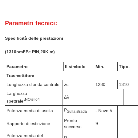
Parametri tecnici:
Specificità delle prestazioni
(
1310
nm
FP
e PIN,
20
K.
m)
Parametro
Il simbolo
Min.
Tipo.
Trasmettitore
Lunghezza d'onda centrale
λc
1280
1310
Larghezza
∆λ
N
Otello
4
spettrale*
P
Potenza media di uscita
- Nove.5
Sulla strada
Pronto
Rapporto di estinzione
9
soccorso
Potenza media del
P