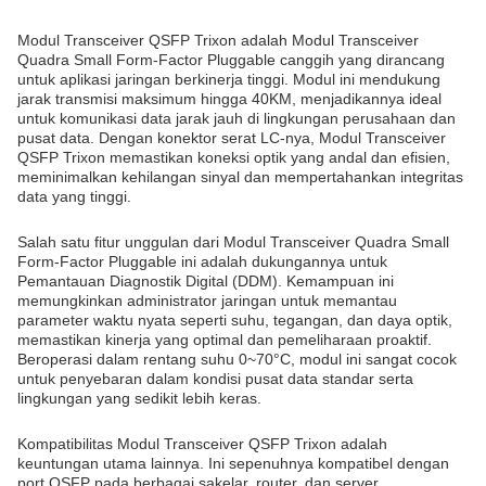
Modul Transceiver QSFP Trixon adalah Modul Transceiver
Quadra Small Form-Factor Pluggable canggih yang dirancang
untuk aplikasi jaringan berkinerja tinggi. Modul ini mendukung
jarak transmisi maksimum hingga 40KM, menjadikannya ideal
untuk komunikasi data jarak jauh di lingkungan perusahaan dan
pusat data. Dengan konektor serat LC-nya, Modul Transceiver
QSFP Trixon memastikan koneksi optik yang andal dan efisien,
meminimalkan kehilangan sinyal dan mempertahankan integritas
data yang tinggi.
Salah satu fitur unggulan dari Modul Transceiver Quadra Small
Form-Factor Pluggable ini adalah dukungannya untuk
Pemantauan Diagnostik Digital (DDM). Kemampuan ini
memungkinkan administrator jaringan untuk memantau
parameter waktu nyata seperti suhu, tegangan, dan daya optik,
memastikan kinerja yang optimal dan pemeliharaan proaktif.
Beroperasi dalam rentang suhu 0~70°C, modul ini sangat cocok
untuk penyebaran dalam kondisi pusat data standar serta
lingkungan yang sedikit lebih keras.
Kompatibilitas Modul Transceiver QSFP Trixon adalah
keuntungan utama lainnya. Ini sepenuhnya kompatibel dengan
port QSFP pada berbagai sakelar, router, dan server,