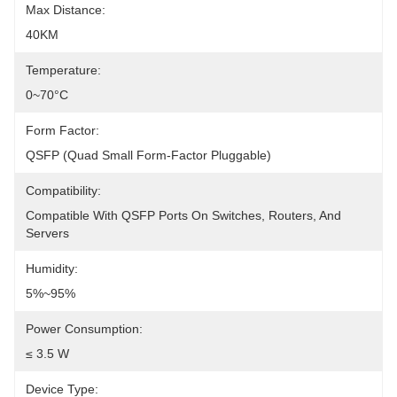
Max Distance:
40KM
Temperature:
0~70°C
Form Factor:
QSFP (Quad Small Form-Factor Pluggable)
Compatibility:
Compatible With QSFP Ports On Switches, Routers, And 
Servers
Humidity:
5%~95%
Power Consumption:
≤ 3.5 W
Device Type: