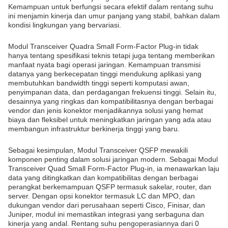
Kemampuan untuk berfungsi secara efektif dalam rentang suhu
ini menjamin kinerja dan umur panjang yang stabil, bahkan dalam
kondisi lingkungan yang bervariasi.
Modul Transceiver Quadra Small Form-Factor Plug-in tidak
hanya tentang spesifikasi teknis tetapi juga tentang memberikan
manfaat nyata bagi operasi jaringan. Kemampuan transmisi
datanya yang berkecepatan tinggi mendukung aplikasi yang
membutuhkan bandwidth tinggi seperti komputasi awan,
penyimpanan data, dan perdagangan frekuensi tinggi. Selain itu,
desainnya yang ringkas dan kompatibilitasnya dengan berbagai
vendor dan jenis konektor menjadikannya solusi yang hemat
biaya dan fleksibel untuk meningkatkan jaringan yang ada atau
membangun infrastruktur berkinerja tinggi yang baru.
Sebagai kesimpulan, Modul Transceiver QSFP mewakili
komponen penting dalam solusi jaringan modern. Sebagai Modul
Transceiver Quad Small Form-Factor Plug-in, ia menawarkan laju
data yang ditingkatkan dan kompatibilitas dengan berbagai
perangkat berkemampuan QSFP termasuk sakelar, router, dan
server. Dengan opsi konektor termasuk LC dan MPO, dan
dukungan vendor dari perusahaan seperti Cisco, Finisar, dan
Juniper, modul ini memastikan integrasi yang serbaguna dan
kinerja yang andal. Rentang suhu pengoperasiannya dari 0