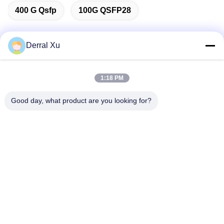
400 G Qsfp
100G QSFP28
Derral Xu
Kontak Cepat
1:18 PM
Alamat
Good day, what product are you looking for?
Bangunan 2#, No.1000 Tiangong Avenue, Xinxing Street,
Tianfu New Area, Provinsi Chengdu Sichuan, 610213, Cina
Telp
86-28-63025144-817
Surel
Derral.Xu@trixontech.com