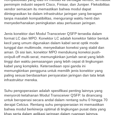
pemimpin industri seperti Cisco, Finisar, dan Juniper. Fleksibilitas
vendor semacam itu memastikan bahwa modul dapat
diintegrasikan ke dalam infrastruktur jaringan yang beragam
tanpa masalah kompatibilitas, mengurangi waktu henti dan
menyederhanakan peningkatan atau perluasan jaringan.
Jenis konektor dari Modul Transceiver QSFP tersedia dalam
format LC dan MPO. Konektor LC adalah konektor faktor bentuk
kecil yang umum digunakan dalam kabel serat optik mode
tunggal dan multimode, menyediakan koneksi yang stabil dan
aman. Di sisi lain, konektor MPO mendukung koneksi push-
on/pull-off multi-serat, memungkinkan jumlah serat yang lebih
tinggi dan waktu pemasangan yang lebih cepat di lingkungan
kabel yang kompleks. Ketersediaan opsi ganda ini
memungkinkan pengguna untuk memilih jenis konektor yang
paling sesuai berdasarkan persyaratan jaringan dan tata letak
infrastruktur mereka.
Suhu pengoperasian adalah spesifikasi penting lainnya yang
menyoroti ketahanan Modul Transceiver QSFP. Ia dirancang
untuk beroperasi secara andal dalam rentang suhu 0 hingga 70
derajat Celcius. Rentang suhu pengoperasian ini memastikan
bahwa modul berkinerja optimal di lingkungan pusat data yang
khas serta dalam aplikasi jaringan dalam ruangan lainnya.