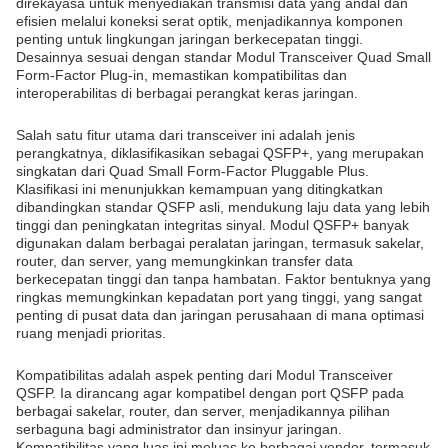
direkayasa untuk menyediakan transmisi data yang andal dan
efisien melalui koneksi serat optik, menjadikannya komponen
penting untuk lingkungan jaringan berkecepatan tinggi.
Desainnya sesuai dengan standar Modul Transceiver Quad Small
Form-Factor Plug-in, memastikan kompatibilitas dan
interoperabilitas di berbagai perangkat keras jaringan.
Salah satu fitur utama dari transceiver ini adalah jenis
perangkatnya, diklasifikasikan sebagai QSFP+, yang merupakan
singkatan dari Quad Small Form-Factor Pluggable Plus.
Klasifikasi ini menunjukkan kemampuan yang ditingkatkan
dibandingkan standar QSFP asli, mendukung laju data yang lebih
tinggi dan peningkatan integritas sinyal. Modul QSFP+ banyak
digunakan dalam berbagai peralatan jaringan, termasuk sakelar,
router, dan server, yang memungkinkan transfer data
berkecepatan tinggi dan tanpa hambatan. Faktor bentuknya yang
ringkas memungkinkan kepadatan port yang tinggi, yang sangat
penting di pusat data dan jaringan perusahaan di mana optimasi
ruang menjadi prioritas.
Kompatibilitas adalah aspek penting dari Modul Transceiver
QSFP. Ia dirancang agar kompatibel dengan port QSFP pada
berbagai sakelar, router, dan server, menjadikannya pilihan
serbaguna bagi administrator dan insinyur jaringan.
Kompatibilitas yang luas ini meluas ke berbagai vendor, termasuk