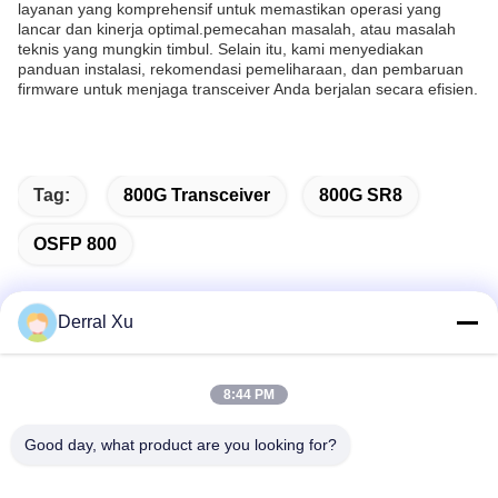
layanan yang komprehensif untuk memastikan operasi yang
lancar dan kinerja optimal.pemecahan masalah, atau masalah
teknis yang mungkin timbul. Selain itu, kami menyediakan
panduan instalasi, rekomendasi pemeliharaan, dan pembaruan
firmware untuk menjaga transceiver Anda berjalan secara efisien.
Tag:
800G Transceiver
800G SR8
OSFP 800
Derral Xu
Kontak Cepat
8:44 PM
Alamat
Good day, what product are you looking for?
Bangunan 2#, No.1000 Tiangong Avenue, Xinxing Street,
Tianfu New Area, Provinsi Chengdu Sichuan, 610213, Cina