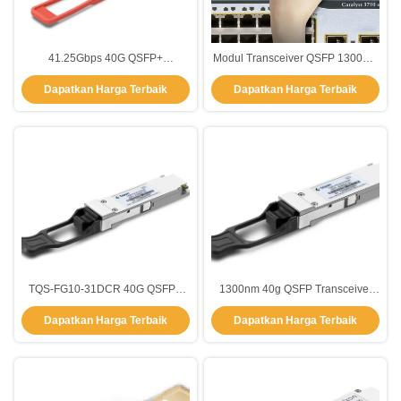
41.25Gbps 40G QSFP+
Modul Transceiver QSFP 1300nm
Transceiver PSM4 10km 1310nm
40g 10km TQS-FG10-30DCR
Dapatkan Harga Terbaik
Dapatkan Harga Terbaik
Mode Tunggal TQS-FG10-31DCM
TQS-FG10-31DCR 40G QSFP+
1300nm 40g QSFP Transceiver
Transceiver 11.2Gbps 10km 4
Module 10km 45Gbps TQS-FG10-
Dapatkan Harga Terbaik
Dapatkan Harga Terbaik
Saluran Hot Pluggable
30DCR