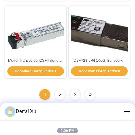
Modul Transceiver QSFP dengan
QSFP28 LR4 100G Transceiver
Tipe Konektor MPO, Konsumsi
Module with 3 Years Warranty
Dapatkan Harga Terbaik
Dapatkan Harga Terbaik
Daya ≤ 3.5 W, dan Suhu Operasi 0
100G Data Rate and 1294.53nm -
hingga 70 Celcius
1310.19nm Wavelength Range
1
2
Derral Xu
Kontak Cepat
6:09 PM