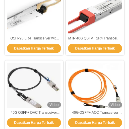
QSFP28 LR4 Transceiver with
MTP 40G QSFP+ SR4 Transceiver
3.3V Power Supply 3 Years
Module Jarak Transmisi 100M
Dapatkan Harga Terbaik
Dapatkan Harga Terbaik
Warranty and Hot-Pluggable
Dengan Panjang Gelombang
Design for High-Capacity
850nm MMF
Networks
Video
Video
40G QSFP+ DAC Transceiver
40G QSFP+ AOC Transceiver
Module Dengan Direct Attach
Module Jarak 5M 850nm Dengan
Dapatkan Harga Terbaik
Dapatkan Harga Terbaik
Cable 3.3V DC Power Supply
Kabel Optik Aktif