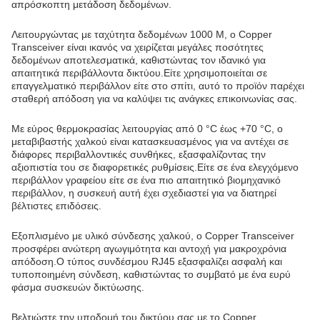
απρόσκοπτη μετάδοση δεδομένων.
Λειτουργώντας με ταχύτητα δεδομένων 1000 M, ο Copper
Transceiver είναι ικανός να χειρίζεται μεγάλες ποσότητες
δεδομένων αποτελεσματικά, καθιστώντας τον ιδανικό για
απαιτητικά περιβάλλοντα δικτύου.Είτε χρησιμοποιείται σε
επαγγελματικό περιβάλλον είτε στο σπίτι, αυτό το προϊόν παρέχει
σταθερή απόδοση για να καλύψει τις ανάγκες επικοινωνίας σας.
Με εύρος θερμοκρασίας λειτουργίας από 0 °C έως +70 °C, ο
μεταβιβαστής χαλκού είναι κατασκευασμένος για να αντέχει σε
διάφορες περιβαλλοντικές συνθήκες, εξασφαλίζοντας την
αξιοπιστία του σε διαφορετικές ρυθμίσεις.Είτε σε ένα ελεγχόμενο
περιβάλλον γραφείου είτε σε ένα πιο απαιτητικό βιομηχανικό
περιβάλλον, η συσκευή αυτή έχει σχεδιαστεί για να διατηρεί
βέλτιστες επιδόσεις.
Εξοπλισμένο με υλικό σύνδεσης χαλκού, ο Copper Transceiver
προσφέρει ανώτερη αγωγιμότητα και αντοχή για μακροχρόνια
απόδοση.Ο τύπος συνδέσμου RJ45 εξασφαλίζει ασφαλή και
τυποποιημένη σύνδεση, καθιστώντας το συμβατό με ένα ευρύ
φάσμα συσκευών δικτύωσης.
Βελτιώστε την υποδομή του δικτύου σας με το Copper