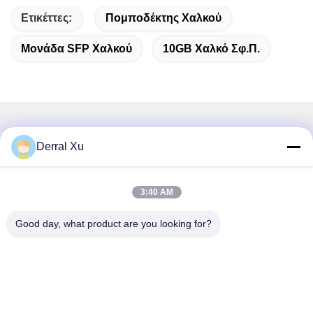
Ετικέττες:
Πομποδέκτης Χαλκού
Μονάδα SFP Χαλκού
10GB Χαλκό Σφ.π.
Γρήγορη επικοινωνία
Derral Xu
Διεύθυνση
Κτίριο 2#, αριθ. 1000 Λεωφόρος Tiangong, οδός Xinxing,
3:40 AM
Νέα περιοχή Tianfu, επαρχία Chengdu Sichuan, 610213,
Κίνα
Good day, what product are you looking for?
Τηλ.
86-28-63025144-817
Ηλεκτρονικό
Derral.Xu@trixontech.com