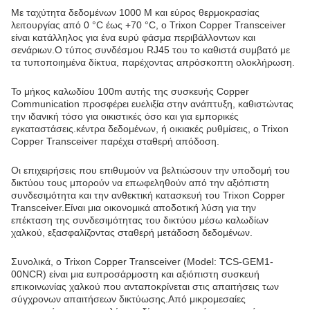
Με ταχύτητα δεδομένων 1000 M και εύρος θερμοκρασίας
λειτουργίας από 0 °C έως +70 °C, ο Trixon Copper Transceiver
είναι κατάλληλος για ένα ευρύ φάσμα περιβάλλοντων και
σενάριων.Ο τύπος συνδέσμου RJ45 του το καθιστά συμβατό με
τα τυποποιημένα δίκτυα, παρέχοντας απρόσκοπτη ολοκλήρωση.
Το μήκος καλωδίου 100m αυτής της συσκευής Copper
Communication προσφέρει ευελιξία στην ανάπτυξη, καθιστώντας
την ιδανική τόσο για οικιστικές όσο και για εμπορικές
εγκαταστάσεις.κέντρα δεδομένων, ή οικιακές ρυθμίσεις, ο Trixon
Copper Transceiver παρέχει σταθερή απόδοση.
Οι επιχειρήσεις που επιθυμούν να βελτιώσουν την υποδομή του
δικτύου τους μπορούν να επωφεληθούν από την αξιόπιστη
συνδεσιμότητα και την ανθεκτική κατασκευή του Trixon Copper
Transceiver.Είναι μια οικονομικά αποδοτική λύση για την
επέκταση της συνδεσιμότητας του δικτύου μέσω καλωδίων
χαλκού, εξασφαλίζοντας σταθερή μετάδοση δεδομένων.
Συνολικά, ο Trixon Copper Transceiver (Model: TCS-GEM1-
00NCR) είναι μια ευπροσάρμοστη και αξιόπιστη συσκευή
επικοινωνίας χαλκού που ανταποκρίνεται στις απαιτήσεις των
σύγχρονων απαιτήσεων δικτύωσης.Από μικρομεσαίες