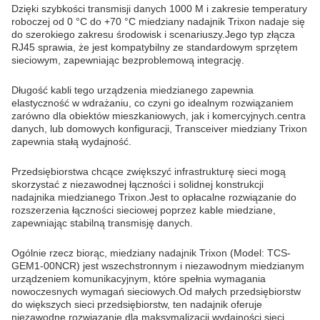
Dzięki szybkości transmisji danych 1000 M i zakresie temperatury
roboczej od 0 °C do +70 °C miedziany nadajnik Trixon nadaje się
do szerokiego zakresu środowisk i scenariuszy.Jego typ złącza
RJ45 sprawia, że jest kompatybilny ze standardowym sprzętem
sieciowym, zapewniając bezproblemową integrację.
Długość kabli tego urządzenia miedzianego zapewnia
elastyczność w wdrażaniu, co czyni go idealnym rozwiązaniem
zarówno dla obiektów mieszkaniowych, jak i komercyjnych.centra
danych, lub domowych konfiguracji, Transceiver miedziany Trixon
zapewnia stałą wydajność.
Przedsiębiorstwa chcące zwiększyć infrastrukturę sieci mogą
skorzystać z niezawodnej łączności i solidnej konstrukcji
nadajnika miedzianego Trixon.Jest to opłacalne rozwiązanie do
rozszerzenia łączności sieciowej poprzez kable miedziane,
zapewniając stabilną transmisję danych.
Ogólnie rzecz biorąc, miedziany nadajnik Trixon (Model: TCS-
GEM1-00NCR) jest wszechstronnym i niezawodnym miedzianym
urządzeniem komunikacyjnym, które spełnia wymagania
nowoczesnych wymagań sieciowych.Od małych przedsiębiorstw
do większych sieci przedsiębiorstw, ten nadajnik oferuje
niezawodne rozwiązanie dla maksymalizacji wydajności sieci.