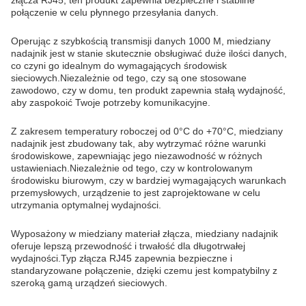
złącza RJ45, ten produkt zapewnia bezpieczne i stabilne
połączenie w celu płynnego przesyłania danych.
Operując z szybkością transmisji danych 1000 M, miedziany
nadajnik jest w stanie skutecznie obsługiwać duże ilości danych,
co czyni go idealnym do wymagających środowisk
sieciowych.Niezależnie od tego, czy są one stosowane
zawodowo, czy w domu, ten produkt zapewnia stałą wydajność,
aby zaspokoić Twoje potrzeby komunikacyjne.
Z zakresem temperatury roboczej od 0°C do +70°C, miedziany
nadajnik jest zbudowany tak, aby wytrzymać różne warunki
środowiskowe, zapewniając jego niezawodność w różnych
ustawieniach.Niezależnie od tego, czy w kontrolowanym
środowisku biurowym, czy w bardziej wymagających warunkach
przemysłowych, urządzenie to jest zaprojektowane w celu
utrzymania optymalnej wydajności.
Wyposażony w miedziany materiał złącza, miedziany nadajnik
oferuje lepszą przewodność i trwałość dla długotrwałej
wydajności.Typ złącza RJ45 zapewnia bezpieczne i
standaryzowane połączenie, dzięki czemu jest kompatybilny z
szeroką gamą urządzeń sieciowych.