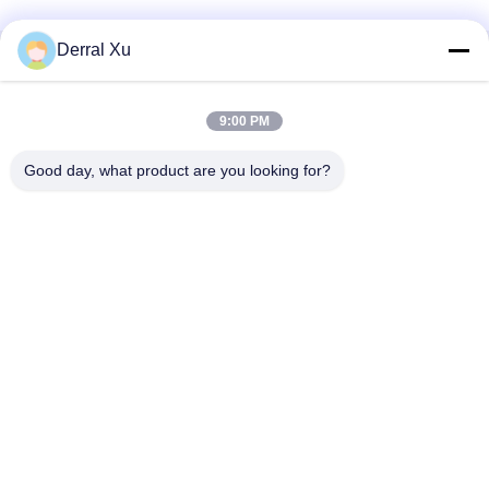
Derral Xu
Szybki kontakt
9:00 PM
Adres
Budynek 2#, nr.1000 aleja Tiangong, ulica Xinxing, nowa
Good day, what product are you looking for?
dzielnica Tianfu, prowincja Chengdu Sichuan, 610213, Chiny
Tel
86-28-63025144-817
Wiadomość elektroniczna
Derral.Xu@trixontech.com
Polityka prywatności
|
Sitemap
| Chiny Dobra jakość Moduł