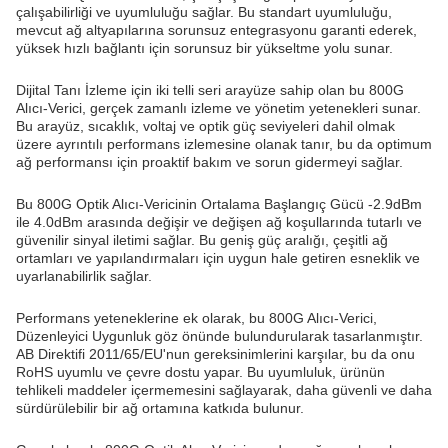
çalışabilirliği ve uyumluluğu sağlar. Bu standart uyumluluğu,
mevcut ağ altyapılarına sorunsuz entegrasyonu garanti ederek,
yüksek hızlı bağlantı için sorunsuz bir yükseltme yolu sunar.
Dijital Tanı İzleme için iki telli seri arayüze sahip olan bu 800G
Alıcı-Verici, gerçek zamanlı izleme ve yönetim yetenekleri sunar.
Bu arayüz, sıcaklık, voltaj ve optik güç seviyeleri dahil olmak
üzere ayrıntılı performans izlemesine olanak tanır, bu da optimum
ağ performansı için proaktif bakım ve sorun gidermeyi sağlar.
Bu 800G Optik Alıcı-Vericinin Ortalama Başlangıç Gücü -2.9dBm
ile 4.0dBm arasında değişir ve değişen ağ koşullarında tutarlı ve
güvenilir sinyal iletimi sağlar. Bu geniş güç aralığı, çeşitli ağ
ortamları ve yapılandırmaları için uygun hale getiren esneklik ve
uyarlanabilirlik sağlar.
Performans yeteneklerine ek olarak, bu 800G Alıcı-Verici,
Düzenleyici Uygunluk göz önünde bulundurularak tasarlanmıştır.
AB Direktifi 2011/65/EU'nun gereksinimlerini karşılar, bu da onu
RoHS uyumlu ve çevre dostu yapar. Bu uyumluluk, ürünün
tehlikeli maddeler içermemesini sağlayarak, daha güvenli ve daha
sürdürülebilir bir ağ ortamına katkıda bulunur.