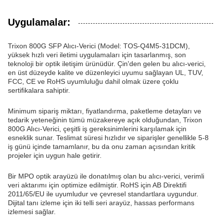
Uygulamalar:
Trixon 800G SFP Alıcı-Verici (Model: TOS-Q4M5-31DCM),
yüksek hızlı veri iletimi uygulamaları için tasarlanmış, son
teknoloji bir optik iletişim ürünüdür. Çin'den gelen bu alıcı-verici,
en üst düzeyde kalite ve düzenleyici uyumu sağlayan UL, TUV,
FCC, CE ve RoHS uyumluluğu dahil olmak üzere çoklu
sertifikalara sahiptir.
Minimum sipariş miktarı, fiyatlandırma, paketleme detayları ve
tedarik yeteneğinin tümü müzakereye açık olduğundan, Trixon
800G Alıcı-Verici, çeşitli iş gereksinimlerini karşılamak için
esneklik sunar. Teslimat süresi hızlıdır ve siparişler genellikle 5-8
iş günü içinde tamamlanır, bu da onu zaman açısından kritik
projeler için uygun hale getirir.
Bir MPO optik arayüzü ile donatılmış olan bu alıcı-verici, verimli
veri aktarımı için optimize edilmiştir. RoHS için AB Direktifi
2011/65/EU ile uyumludur ve çevresel standartlara uygundur.
Dijital tanı izleme için iki telli seri arayüz, hassas performans
izlemesi sağlar.