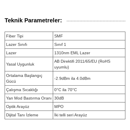
Teknik Parametreler:
Fiber Tipi
SMF
Lazer Sınıfı
Sınıf 1
Lazer
1310nm EML Lazer
AB Direktifi 2011/65/EU (RoHS
Yasal Uygunluk
uyumlu)
Ortalama Başlangıç
-2.9dBm ila 4.0dBm
Gücü
Çalışma Sıcaklığı
0°C ila 70°C
Yan Mod Bastırma Oranı
30dB
Optik Arayüz
MPO
Dijital Tanı İzleme
İki telli seri Arayüz