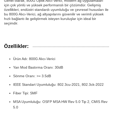
Genel olarak, 800G Optik Alıcı-Verici, modern ağ uygulamaları
için çok yönlü ve yüksek performanslı bir çözümdür. Gelişmiş
özellikleri, endüstri standardı uyumluluğu ve çevresel hususları ile
bu 800G Alıcı-Verici, ağ altyapılarını güvenilir ve verimli yüksek
hızlı bağlantı ile geliştirmek isteyen kuruluşlar için ideal bir
seçimdir.
Özellikler:
Ürün Adı: 800G Alıcı-Verici
Yan Mod Bastırma Oranı: 30dB
Sönme Oranı: >= 3.5dB
IEEE Standart Uyumluluğu: 802.3cu-2021, 802.3ck-2022
Fiber Tipi: SMF
MSA Uyumluluğu: OSFP MSA HW Rev 5.0 Tip 2, CMIS Rev
5.0