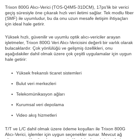
Trixon 800G Alıcı-Verici (TOS-Q4M5-31DCM), 17ps'lik bir verici
geçiş süresiyle öne çıkarak hızlı veri iletimi sağlar. Tek modlu fiber
(SMF) ile uyumludur, bu da onu uzun mesafe iletişim ihtiyaçları
için ideal hale getirir.
Yüksek hızlı, güvenilir ve uyumlu optik alıcı-vericiler arayan
işletmeler, Trixon 800G Veri Alıcı-Vericisini değerli bir varlık olarak
bulacaklardır. Çok yönlülüğü ve gelişmiş özellikleri, onu
aşağıdakiler dahil olmak üzere çok çeşitli uygulamalar için uygun
hale getirir:
Yüksek frekanslı ticaret sistemleri
Bulut veri merkezleri
Telekomünikasyon ağları
Kurumsal veri depolama
Video akış hizmetleri
T/T ve L/C dahil olmak üzere ödeme koşulları ile Trixon 800G
Alıcı-Verici, işlemler için uygun seçenekler sunar. Mevcut ağ