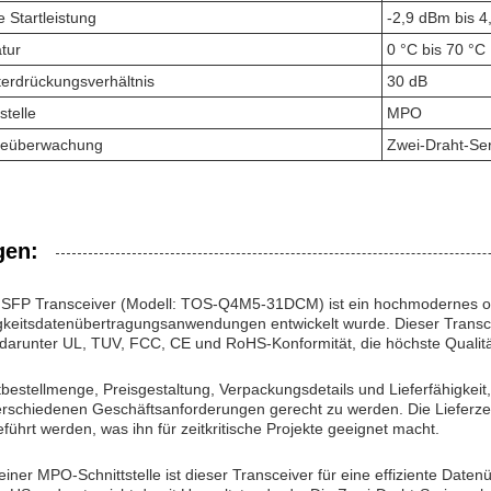
e Startleistung
-2,9 dBm bis 
tur
0 °C bis 70 °C
erdrückungsverhältnis
30 dB
stelle
MPO
oseüberwachung
Zwei-Draht-Seri
en:
 SFP Transceiver (Modell: TOS-Q4M5-31DCM) ist ein hochmodernes op
keitsdatenübertragungsanwendungen entwickelt wurde. Dieser Transc
, darunter UL, TUV, FCC, CE und RoHS-Konformität, die höchste Qualität
bestellmenge, Preisgestaltung, Verpackungsdetails und Lieferfähigkeit,
 verschiedenen Geschäftsanforderungen gerecht zu werden. Die Lieferzeit
ührt werden, was ihn für zeitkritische Projekte geeignet macht.
einer MPO-Schnittstelle ist dieser Transceiver für eine effiziente Daten