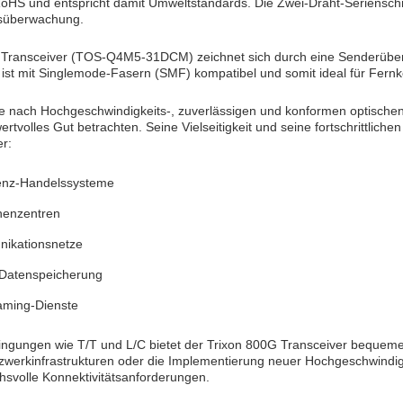
oHS und entspricht damit Umweltstandards. Die Zwei-Draht-Serienschni
gsüberwachung.
 Transceiver (TOS-Q4M5-31DCM) zeichnet sich durch eine Senderüberg
r ist mit Singlemode-Fasern (SMF) kompatibel und somit ideal für Fe
e nach Hochgeschwindigkeits-, zuverlässigen und konformen optische
ertvolles Gut betrachten. Seine Vielseitigkeit und seine fortschrittli
er:
enz-Handelssysteme
henzentren
ikationsnetze
-Datenspeicherung
aming-Dienste
ngungen wie T/T und L/C bietet der Trixon 800G Transceiver bequeme 
werkinfrastrukturen oder die Implementierung neuer Hochgeschwindigke
hsvolle Konnektivitätsanforderungen.