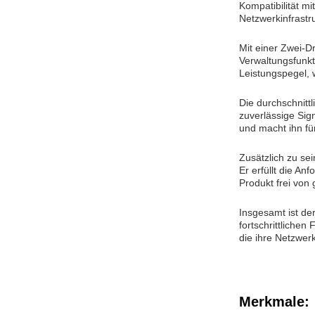
Kompatibilität m
Netzwerkinfrastr
Mit einer Zwei-D
Verwaltungsfunkt
Leistungspegel, 
Die durchschnitt
zuverlässige Sig
und macht ihn f
Zusätzlich zu se
Er erfüllt die A
Produkt frei von
Insgesamt ist de
fortschrittliche
die ihre Netzwerk
Merkmale: