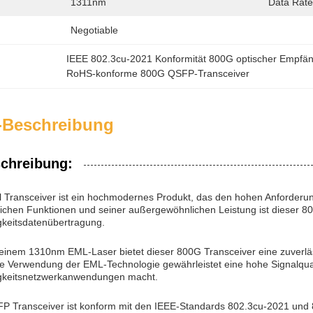
1311nm
Data Rate
Negotiable
IEEE 802.3cu-2021 Konformität 800G optischer Empfä
RoHS-konforme 800G QSFP-Transceiver
-Beschreibung
chreibung:
 Transceiver ist ein hochmodernes Produkt, das den hohen Anforderun
ttlichen Funktionen und seiner außergewöhnlichen Leistung ist dieser 
keitsdatenübertragung.
 einem 1310nm EML-Laser bietet dieser 800G Transceiver eine zuverlä
e Verwendung der EML-Technologie gewährleistet eine hohe Signalquali
gkeitsnetzwerkanwendungen macht.
 Transceiver ist konform mit den IEEE-Standards 802.3cu-2021 und 80