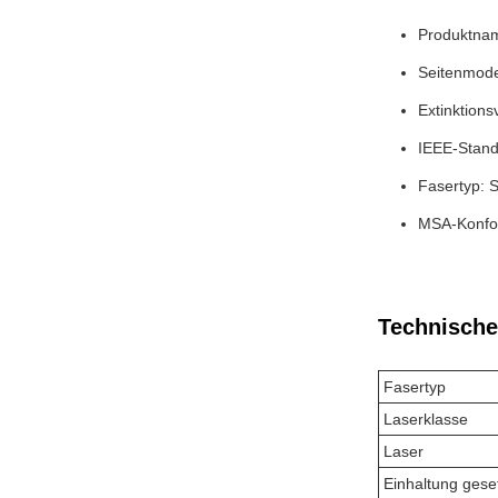
Produktnam
Seitenmode
Extinktions
IEEE-Stand
Fasertyp:
MSA-Konfor
Technische
Fasertyp
Laserklasse
Laser
Einhaltung geset