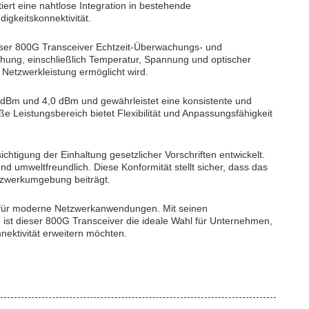
iert eine nahtlose Integration in bestehende
igkeitskonnektivität.
dieser 800G Transceiver Echtzeit-Überwachungs- und
achung, einschließlich Temperatur, Spannung und optischer
Netzwerkleistung ermöglicht wird.
,9 dBm und 4,0 dBm und gewährleistet eine konsistente und
 Leistungsbereich bietet Flexibilität und Anpassungsfähigkeit
chtigung der Einhaltung gesetzlicher Vorschriften entwickelt.
d umweltfreundlich. Diese Konformität stellt sicher, dass das
etzwerkumgebung beiträgt.
ng für moderne Netzwerkanwendungen. Mit seinen
n ist dieser 800G Transceiver die ideale Wahl für Unternehmen,
nnektivität erweitern möchten.