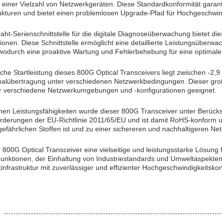
it einer Vielzahl von Netzwerkgeräten. Diese Standardkonformität garant
ukturen und bietet einen problemlosen Upgrade-Pfad für Hochgeschwind
raht-Serienschnittstelle für die digitale Diagnoseüberwachung bietet 
ionen. Diese Schnittstelle ermöglicht eine detaillierte Leistungsüberw
wodurch eine proaktive Wartung und Fehlerbehebung für eine optimale 
liche Startleistung dieses 800G Optical Transceivers liegt zwischen -2
nalübertragung unter verschiedenen Netzwerkbedingungen. Dieser große
ür verschiedene Netzwerkumgebungen und -konfigurationen geeignet.
inen Leistungsfähigkeiten wurde dieser 800G Transceiver unter Berücksi
nforderungen der EU-Richtlinie 2011/65/EU und ist damit RoHS-konform un
 gefährlichen Stoffen ist und zu einer sichereren und nachhaltigeren N
r 800G Optical Transceiver eine vielseitige und leistungsstarke Lösu
n Funktionen, der Einhaltung von Industriestandards und Umweltaspekte
infrastruktur mit zuverlässiger und effizienter Hochgeschwindigkeitsko