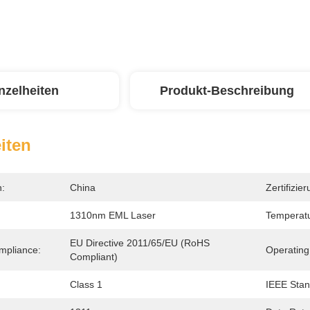
nzelheiten
Produkt-Beschreibung
iten
n:
China
Zertifizier
1310nm EML Laser
Temperatu
EU Directive 2011/65/EU (RoHS 
mpliance:
Operating
Compliant)
Class 1
IEEE Stan