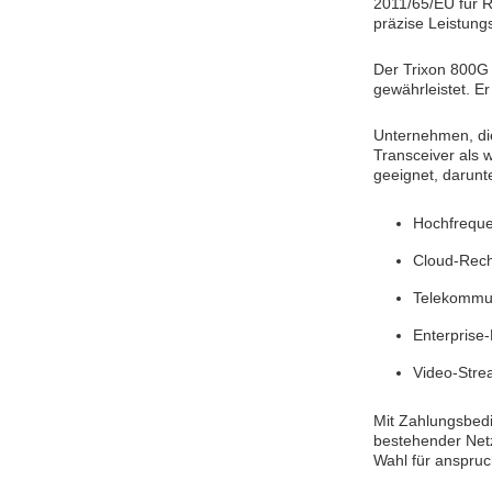
2011/65/EU für R
präzise Leistun
Der Trixon 800G
gewährleistet. E
Unternehmen, di
Transceiver als w
geeignet, darunt
Hochfrequ
Cloud-Rec
Telekommun
Enterprise
Video-Stre
Mit Zahlungsbedi
bestehender Netz
Wahl für anspruc