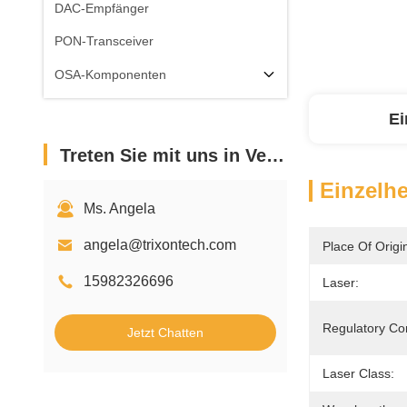
DAC-Empfänger
PON-Transceiver
OSA-Komponenten
Ei
Treten Sie mit uns in Verbindung
Einzelhe
Ms. Angela
angela@trixontech.com
Place Of Origi
15982326696
Laser:
Regulatory Co
Jetzt Chatten
Laser Class: