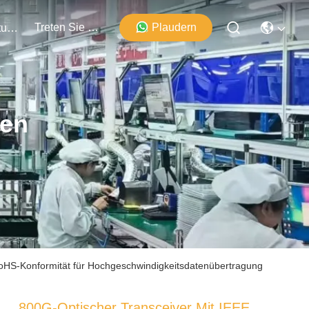
Treten Sie Mit Uns In Verbindung
Plaudern
Veranstaltungen
ten
oHS-Konformität für Hochgeschwindigkeitsdatenübertragung
800G-Optischer Transceiver Mit IEEE