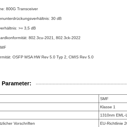
e: 800G Transceiver
nunterdrückungsverhältnis: 30 dB
verhältnis: >= 3,5 dB
ardkonformität: 802.3cu-2021, 802.3ck-2022
 SMF
mität: OSFP MSA HW Rev 5.0 Typ 2, CMIS Rev 5.0
 Parameter:
SMF
Klasse 1
1310nm EML-L
zlicher Vorschriften
EU-Richtlinie