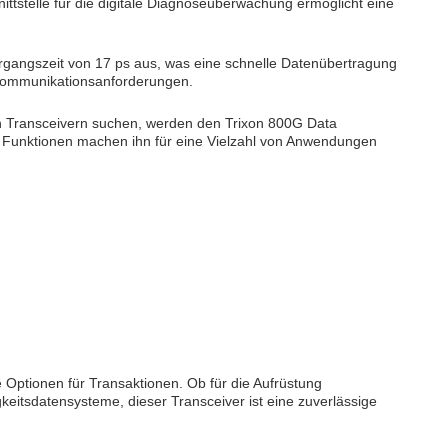
ttstelle für die digitale Diagnoseüberwachung ermöglicht eine
angszeit von 17 ps aus, was eine schnelle Datenübertragung
rnkommunikationsanforderungen.
n Transceivern suchen, werden den Trixon 800G Data
chen Funktionen machen ihn für eine Vielzahl von Anwendungen
Optionen für Transaktionen. Ob für die Aufrüstung
itsdatensysteme, dieser Transceiver ist eine zuverlässige