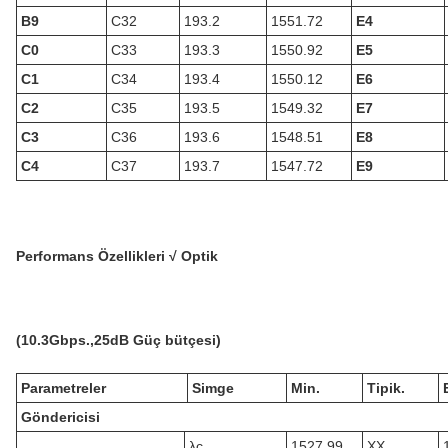
B9
C32
193.2
1551.72
E4
C0
C33
193.3
1550.92
E5
C1
C34
193.4
1550.12
E6
C2
C35
193.5
1549.32
E7
C3
C36
193.6
1548.51
E8
C4
C37
193.7
1547.72
E9
Performans Özellikleri √ Optik
(
10.3Gbps.
,
25
dB Güç bütçesi
)
Parametreler
Simge
Min.
Tipik.
Göndericisi
λc
1527.99
XX