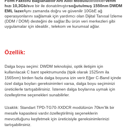
Form Faktörü Bağlanabilir Artı Alıcı Modülü
destekler
Verim
hızı 10,3Gb/s
ve bir ile donatılmıştır
soğutulmuş 1550nm DWDM
EML lazer
Aynı zamanda doğru ve güvenilir 10GbE ağ
operasyonlarını sağlamak için yardımcı olan Dijital Tanısal İzleme
(DDM / DOM) desteğini de sağlar.Bu ürün veri merkezleri gibi
uygulamalar için idealdir., telekom ve kurumsal ağlar.
Özellik:
Dalga boyu seçimi: DWDM teknolojisi, optik iletişim için
kullanılacak C bant spektrumunda (tipik olarak 1525nm ila
1565nm) birden fazla dalga boyuna izin verir.Eğer C-Band içinde
özel dalga boyları gereksinimleri varsa, dalga boyu seçiminizi
üreticilerle tartışabilirsiniz. İstenen dalga boylarına uymak için
özelleştirme seçenekleri sunabilirler.
Uzaklık: Standart TPD-TG70-XXDCR modülünün 70km'lik bir
mesafe kapasitesi vardır.özelleştirilmiş seçeneklerin
mevcutluğunu keşfetmek için üreticisiyle gereksinimlerinizi
tartışabilirsiniz.