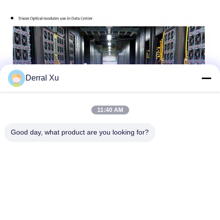
Derral Xu
11:40 AM
Good day, what product are you looking for?
Etiketler:
SFP+ Alıcı-Verici Modülü
10gbe SFP+ Alıcı
Sfp+ Modülü