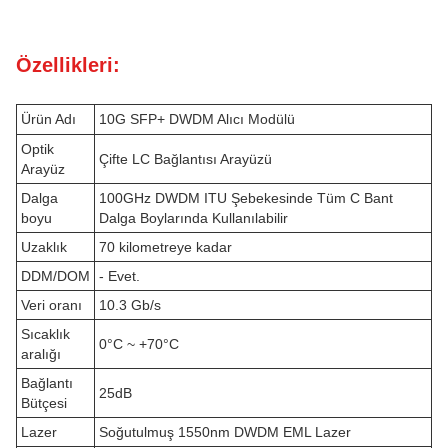
Özellikleri:
Ürün Adı
10G SFP+ DWDM Alıcı Modülü
Optik
Çifte LC Bağlantısı Arayüzü
Arayüz
Dalga
100GHz DWDM ITU Şebekesinde Tüm C Bant
boyu
Dalga Boylarında Kullanılabilir
Uzaklık
70 kilometreye kadar
DDM/DOM
- Evet.
Veri oranı
10.3 Gb/s
Sıcaklık
0°C ~ +70°C
aralığı
Bağlantı
25dB
Bütçesi
Lazer
Soğutulmuş 1550nm DWDM EML Lazer