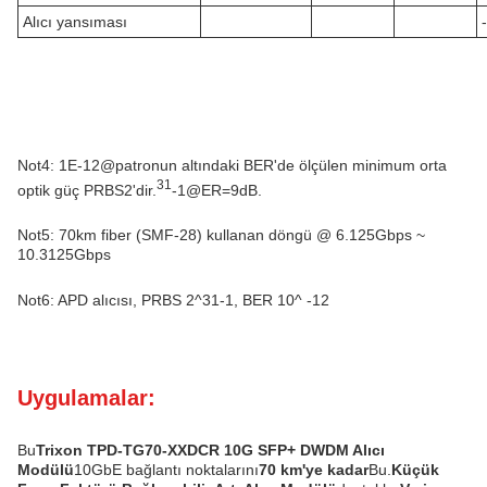
Alıcı yansıması
Not4: 1E-12@patronun altındaki BER'de ölçülen minimum orta
31
optik güç PRBS2'dir.
-1@ER=9dB.
Not5: 70km fiber (SMF-28) kullanan döngü @ 6.125Gbps ~
10.3125Gbps
Not6: APD alıcısı, PRBS 2^31-1, BER 10^ -12
Uygulamalar:
Bu
Trixon TPD-TG70-XXDCR 10G SFP+ DWDM Alıcı
Modülü
10GbE bağlantı noktalarını
70 km'ye kadar
Bu.
Küçük