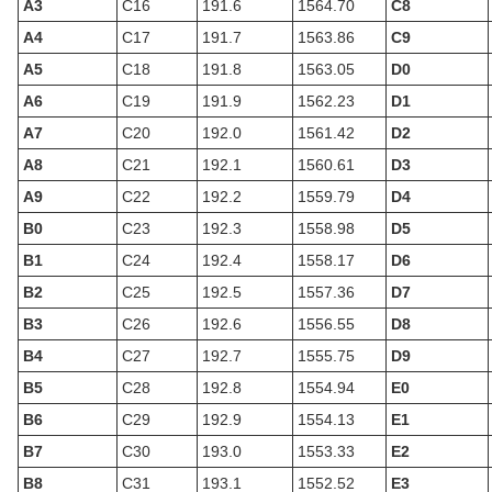
A3
C16
191.6
1564.70
C8
A4
C17
191.7
1563.86
C9
A5
C18
191.8
1563.05
D0
A6
C19
191.9
1562.23
D1
A7
C20
192.0
1561.42
D2
A8
C21
192.1
1560.61
D3
A9
C22
192.2
1559.79
D4
B0
C23
192.3
1558.98
D5
B1
C24
192.4
1558.17
D6
B2
C25
192.5
1557.36
D7
B3
C26
192.6
1556.55
D8
B4
C27
192.7
1555.75
D9
B5
C28
192.8
1554.94
E0
B6
C29
192.9
1554.13
E1
B7
C30
193.0
1553.33
E2
B8
C31
193.1
1552.52
E3