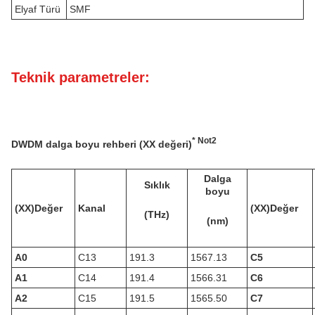
Elyaf Türü
SMF
Teknik parametreler:
* Not
2
DWDM dalga boyu rehberi (XX değeri)
Dalga
Sıklık
boyu
(XX)
Değer
Kanal
(XX)
Değer
(THz)
(nm)
A0
C13
191.3
1567.13
C5
A1
C14
191.4
1566.31
C6
A2
C15
191.5
1565.50
C7