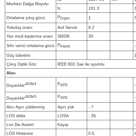
Merkezi Dalga Boyutu
fc
191.3
P
Ortalama çıkış gücü
1
Dışarı
Yokoluş oranı
Acil Servis
8.2
Yan mod bastırma oranı
SMSR
30
P
Sıfır verici ortalama gücü
Kapat.
Güç tüketimi
Çıkış Optik Göz
IEEE 802.3ae ile uyumlu
Alıcı
P
N
Ote
4
Duyarlılık*
APD
P
N
Ote
5
Duyarlılık*
APD
Alıcı Aşırı yüklenmiş
Aşırı yük
- 7
LOS iddia
LOSA
- 35
Los De-Assert
Kayıp
LOS Histeresi
0.5