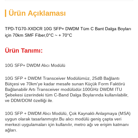
Ürün Açıklaması
TPD-TG70-XXDCR 10G SFP+ DWDM Tüm C Bant Dalga Boyları
için 70km SMF Fiber,0°C ~ + 70°C
Ürün Tanımı:
10G SFP+ DWDM Alıcı Modülü
10G SFP + DWDM Transceiver Modülümüz, 25dB Bağlantı
Bütçesi ve 70km'ye kadar mesafe sunan Küçük Form Faktörü
Bağlanabilir Artı Transceiver modülüdür.100GHz DWDM ITU
Şebekesi üzerindeki tüm C-Band Dalga Boylarında kullanılabilir,
ve DDM/DOM özelliği ile.
10G SFP + DWDM Alıcı Modülü, Çok Kaynaklı Anlaşmaya (MSA)
uygun olarak tasarlanmıştır.Bu alıcı modülü geniş çapta veri
merkezi uygulamaları için kullanılır, metro ağı ve erişim katmanı
ağları.