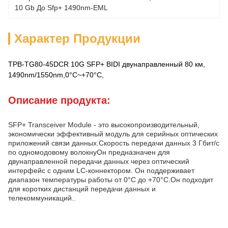
10 Gb До Sfp+ 1490nm-EML
Характер Продукции
TPB-TG80-45DCR 10G SFP+ BIDI двунаправленный 80 км,
1490nm/1550nm,0°C~+70°C,
Описание продукта:
SFP+ Transceiver Module - это высокопроизводительный,
экономически эффективный модуль для серийных оптических
приложений связи данных.Скорость передачи данных 3 Гбит/с
по одномодовому волокнуОн предназначен для
двунаправленной передачи данных через оптический
интерфейс с одним LC-коннектором. Он поддерживает
диапазон температуры работы от 0°C до +70°C.Он подходит
для коротких дистанций передачи данных и
телекоммуникаций..