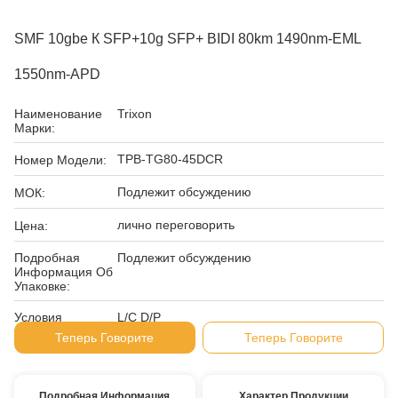
SMF 10gbe К SFP+10g SFP+ BIDI 80km 1490nm-EML
1550nm-APD
Наименование
Trixon
Марки:
TPB-TG80-45DCR
Номер Модели:
Подлежит обсуждению
МОК:
лично переговорить
Цена:
Подробная
Подлежит обсуждению
Информация Об
Упаковке:
Условия
L/C D/P
Оплаты:
Теперь Говорите
Теперь Говорите
Подробная Информация
Характер Продукции