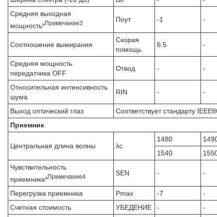
Средняя выходная
Поут
-1
-
Примечание
3
мощность*
Скорая
Соотношение вымирания
6.5
-
помощь
Средняя мощность
Отвод
-
-
передатчика OFF
Относительная интенсивность
RIN
-
-
шума
Выход оптический глаз
Соответствует стандарту IEEE8
Приемник
1480
149
Центральная длина волны
λc
1540
155
Чувствительность
SEN
-
-
Примечание
4
приемника*
Перегрузка приемника
Pmax
-7
-
Счетная стоимость
УБЕДЕНИЕ
-
-