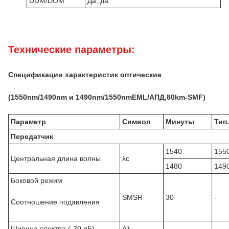
DDM/DOM
Да, да.
Технические параметры:
Спецификации характеристик оптические
(1
550
nm/1
49
0nm и 1
49
0nm/1
55
0nm
EML/
АПД,
8
0km-SMF)
Параметр
Символ
Минуты
Тип.
Передатчик
1540
155
Центральная длина волны
λc
1480
149
Боковой режим
SMSR
30
-
Соотношение подавления
Ширина спектра (-20 дБ)
Δλ
-
-