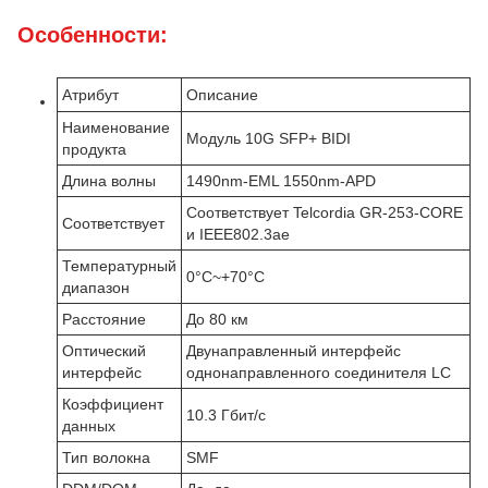
Особенности:
Атрибут
Описание
Наименование
Модуль 10G SFP+ BIDI
продукта
Длина волны
1490nm-EML 1550nm-APD
Соответствует Telcordia GR-253-CORE
Соответствует
и IEEE802.3ae
Температурный
0°C~+70°C
диапазон
Расстояние
До 80 км
Оптический
Двунаправленный интерфейс
интерфейс
однонаправленного соединителя LC
Коэффициент
10.3 Гбит/с
данных
Тип волокна
SMF