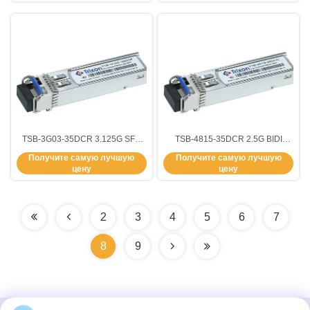
TSB-3G03-35DCR 3.125G SFP
TSB-4815-35DCR 2.5G BIDI
BIDI двунаправленный с 3 км и
Дистанция передатчика 15 км
Получите самую лучшую
Получите самую лучшую
длиной волны
длина волны 1310nm/1550nm
цену
цену
1310nm/1550nm,0°C~+70°C
-5°C ~ +70°C SMF
2
3
4
5
6
7
8
9