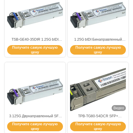
TSB-GE40-35DIR 1.25G bIDI
1.25G bIDI Бинаправленный
Бинаправленный модуль SFP
модуль SFP LC Интерфейс
Получите самую лучшую
Получите самую лучшую
LC Интерфейс 40 км Тип
длина волны 1550nm/1310nm
цену
цену
волокон SMF 1310nm/1550nm
40km DDMI YES SMF-5C 70C
-40C 85C
TSB-GE40-53DCR
Видео
3.125G Двунаправленный SFP
TPB-TG80-54DCR SFP+
Гигабитный модуль Ethernet
10.3Gbps 80km BIDI-передатчик
Получите самую лучшую
Получите самую лучшую
Расстояние 300 м
1550nm/1490nm
цену
цену