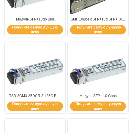
Модуль SFP+10gb Bidi
SMF 10gbe к SFP+10g SFP+ BIDI
Transceiver 10.3Gb/S
80km 1490nm-EML 1550nm-APD
Получите самую лучшую
Получите самую лучшую
1270nm/1330nm
цену
цену
TSB-3GM3-35DCR 3.125G BIDI
Модуль SFP+ 10 Gbps
двунаправленный
совместим с Telcordia GR-253-
Получите самую лучшую
Получите самую лучшую
1310nm/1550nm SMF 0C- 70C
CORE и IEEE802.3ae
цену
цену
Single LC Connector Интерфейс
с расстоянием 300 м