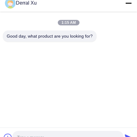
Derral Xu
Быстрый контакт
1:15 AM
Адрес
Здание No 2, No 1000 проспект Тяньгун, улица Синксинг,
Good day, what product are you looking for?
Новый район Тяньфу, провинция Чэнду Сичуань, 610213,
Китай
Телефон
86-28-63025144-817
Электронная почта
Derral.Xu@trixontech.com
Политика уединения
|
Карта сайта
| Качество Китая хорошее
Модуль приемопередатчика QSFP Поставщик. © авторского
права 2023-2026 Sichuan Trixon Communication Technology