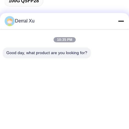
100G QSFP28
Derral Xu
빠른 연락
10:35 PM
주소
Good day, what product are you looking for?
빌딩 2#, 1000번 천강대로, 신징 거리, 천후 신구, 첸두 시추안
주, 610213, 중국
전화
86-28-63025144-817
이메일
Derral.Xu@trixontech.com