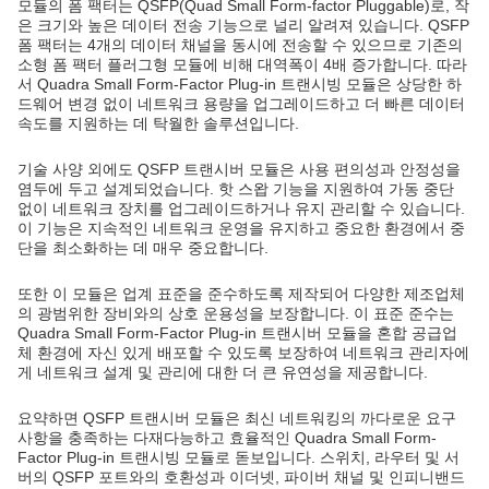
모듈의 폼 팩터는 QSFP(Quad Small Form-factor Pluggable)로, 작
은 크기와 높은 데이터 전송 기능으로 널리 알려져 있습니다. QSFP
폼 팩터는 4개의 데이터 채널을 동시에 전송할 수 있으므로 기존의
소형 폼 팩터 플러그형 모듈에 비해 대역폭이 4배 증가합니다. 따라
서 Quadra Small Form-Factor Plug-in 트랜시빙 모듈은 상당한 하
드웨어 변경 없이 네트워크 용량을 업그레이드하고 더 빠른 데이터
속도를 지원하는 데 탁월한 솔루션입니다.
기술 사양 외에도 QSFP 트랜시버 모듈은 사용 편의성과 안정성을
염두에 두고 설계되었습니다. 핫 스왑 기능을 지원하여 가동 중단
없이 네트워크 장치를 업그레이드하거나 유지 관리할 수 있습니다.
이 기능은 지속적인 네트워크 운영을 유지하고 중요한 환경에서 중
단을 최소화하는 데 매우 중요합니다.
또한 이 모듈은 업계 표준을 준수하도록 제작되어 다양한 제조업체
의 광범위한 장비와의 상호 운용성을 보장합니다. 이 표준 준수는
Quadra Small Form-Factor Plug-in 트랜시버 모듈을 혼합 공급업
체 환경에 자신 있게 배포할 수 있도록 보장하여 네트워크 관리자에
게 네트워크 설계 및 관리에 대한 더 큰 유연성을 제공합니다.
요약하면 QSFP 트랜시버 모듈은 최신 네트워킹의 까다로운 요구
사항을 충족하는 다재다능하고 효율적인 Quadra Small Form-
Factor Plug-in 트랜시빙 모듈로 돋보입니다. 스위치, 라우터 및 서
버의 QSFP 포트와의 호환성과 이더넷, 파이버 채널 및 인피니밴드