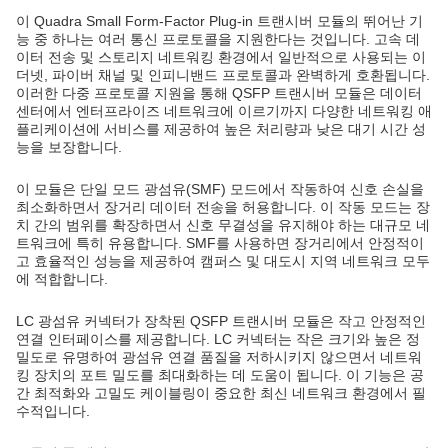
이 Quadra Small Form-Factor Plug-in 트랜시버 모듈의 뛰어난 기
능 중 하나는 여러 통신 프로토콜을 지원한다는 것입니다. 고속 데
이터 전송 및 스토리지 네트워킹 환경에서 일반적으로 사용되는 이
더넷, 파이버 채널 및 인피니밴드 프로토콜과 완벽하게 호환됩니다.
이러한 다중 프로토콜 지원을 통해 QSFP 트랜시버 모듈은 데이터
센터에서 엔터프라이즈 네트워크에 이르기까지 다양한 네트워킹 애
플리케이션에 서비스를 제공하여 높은 처리량과 낮은 대기 시간 성
능을 보장합니다.
이 모듈은 단일 모드 광섬유(SMF) 모드에서 작동하여 신호 손실을
최소화하면서 장거리 데이터 전송을 허용합니다. 이 작동 모드는 장
치 간의 범위를 확장하면서 신호 무결성을 유지해야 하는 대규모 네
트워크에 특히 유용합니다. SMF를 사용하면 장거리에서 안정적이
고 효율적인 성능을 제공하여 캠퍼스 및 대도시 지역 네트워크 모두
에 적합합니다.
LC 광섬유 커넥터가 장착된 QSFP 트랜시버 모듈은 작고 안정적인
연결 인터페이스를 제공합니다. LC 커넥터는 작은 크기와 높은 정
밀도로 유명하여 광섬유 연결 품질을 저하시키지 않으면서 네트워
킹 장치의 포트 밀도를 최대화하는 데 도움이 됩니다. 이 기능은 공
간 최적화와 고밀도 케이블링이 중요한 최신 네트워크 환경에서 필
수적입니다.