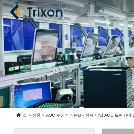
집
>
상품
>
AOC 수신기
>
MMF 섬유 타입 AOC 트랜시버 멀티