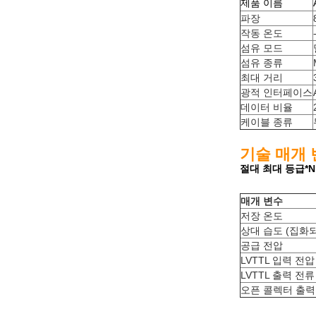
제품 이름
파장
작동 온도
섬유 모드
섬유 종류
최대 거리
광적 인터페이스
데이터 비율
케이블 종류
기술 매개 
절대 최대 등급*
N
매개 변수
저장 온도
상대 습도 (집화
공급 전압
LVTTL 입력 전압
LVTTL 출력 전류
오픈 콜렉터 출력