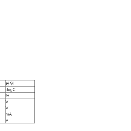
단위
degC
%
V
V
mA
V