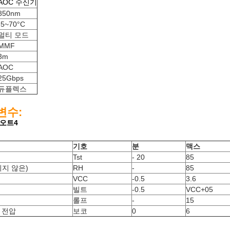
AOC 수신기
850nm
-5~70°C
멀티 모드
MMF
3m
AOC
25Gbps
듀플렉스
변수:
오트
4
기호
분
맥스
Tst
- 20
85
되지 않은)
RH
-
85
VCC
-0.5
3.6
빌트
-0.5
VCC+05
롤프
-
15
 전압
보코
0
6