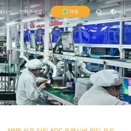
연락주세요
채팅
행사
MMF 섬유 타입 AOC 트랜시버 멀티 모드