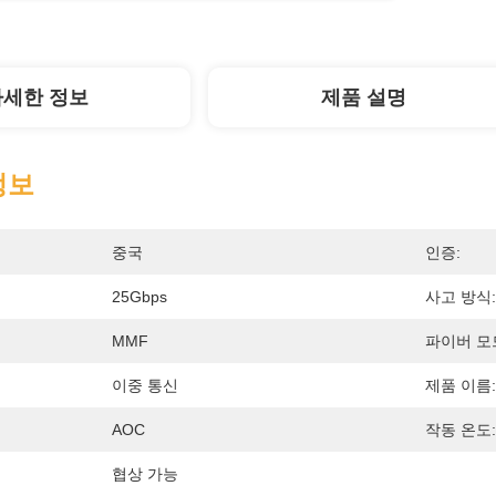
자세한 정보
제품 설명
정보
중국
인증:
25Gbps
사고 방식:
MMF
파이버 모
이중 통신
제품 이름:
AOC
작동 온도:
협상 가능