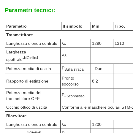
Parametri tecnici:
Parametro
Il simbolo
Min.
Tipo.
Trasmettitore
Lunghezza d'onda centrale
λc
1290
1310
Larghezza
∆λ
N
Otello
4
spettrale*
P
Potenza media di uscita
- Due.
Sulla strada
Pronto
Rapporto di estinzione
8.2
soccorso
Potenza media del
P
- Sconnesso
trasmettitore OFF
Occhio ottico di uscita
Conformi alle maschere oculari STM-1
Ricevitore
Lunghezza d'onda centrale
λc
1200
N
Otello
5