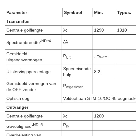
Parameter
Symbool
Min.
Typus.
Transmitter
Centrale golflengte
λc
1290
1310
N
De
4
∆λ
Spectrumbreedte*
Gemiddeld
P
- Twee.
Uit
uitgangsvermogen
Spoedeisende
Uitstervingspercentage
8.2
hulp
Gemiddeld vermogen van
P
Afgesloten
de OFF-zender
Optisch oog
Voldoet aan STM-16/OC-48 oogmaskers
Ontvanger
Centrale golflengte
λc
1200
P
N
De
5
Gevoeligheid*
IN
Overbelasting van