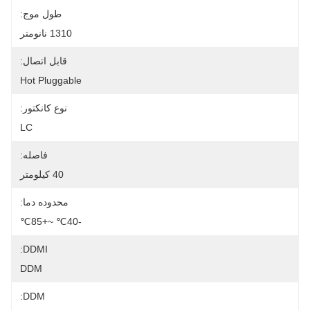
طول موج:
1310 نانومتر
قابل اتصال:
Hot Pluggable
نوع کانکتور:
LC
فاصله:
40 کیلومتر
محدوده دما:
-40℃ ~+85℃
DDMI:
DDM
DDM: