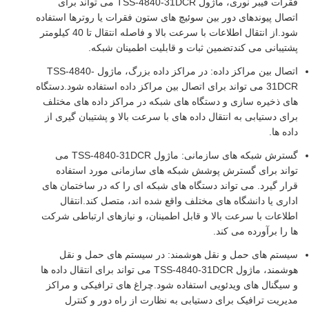
فقرات فیبر نوری، ماژول TSS-4840-31DCR می تواند برای
اتصال پیوندهای دور بین سوئیچ های ستون فقرات یا روترها استفاده
شود.از انتقال اطلاعات با سرعت بالا و فاصله انتقال تا 40 کیلومتر
پشتیبانی می کندتضمین ثبات و قابلیت اطمینان شبکه.
اتصال بین مراکز داده: در مراکز داده بزرگ، ماژول TSS-4840-
31DCR می تواند برای اتصال بین مراکز داده استفاده شود.دستگاه
های ذخیره سازی و دستگاه های شبکه در مراکز داده های مختلف
برای دستیابی به انتقال داده های با سرعت بالا و پشتیبان گیری از
داده ها.
گسترش شبکه های سازمانی: ماژول TSS-4840-31DCR می
تواند برای گسترش پوشش شبکه های سازمانی مورد استفاده
قرار گیرد. می تواند دستگاه های شبکه ای را که در ساختمان های
اداری یا دانشگاه های مختلف واقع شده اند، متصل کند.انتقال
اطلاعات با سرعت بالا و قابل اطمینان، و نیازهای ارتباطی شرکت
ها را برآورده می کند.
سیستم های حمل و نقل هوشمند: در سیستم های حمل و نقل
هوشمند، ماژول TSS-4840-31DCR می تواند برای انتقال داده ها
و سیگنال های ویدئویی استفاده شود.چراغ های ترافیکی و مراکز
مدیریت ترافیک برای دستیابی به نظارت از راه دور و کنترل