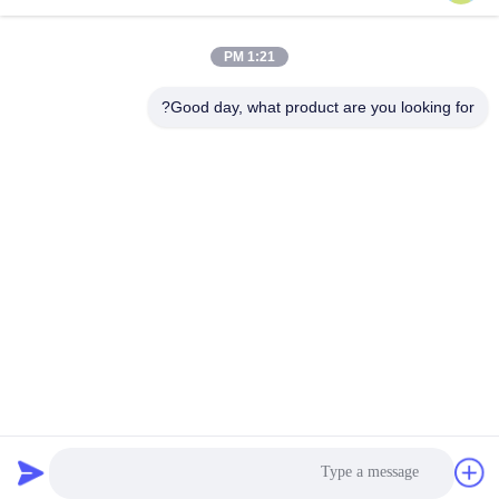
ماژول فرستنده گیرنده SFP,فرستنده دو طرفه Sfp,گیرنده BiDi SFP
1:21 PM
TSS-4840-31DIR ماژول گیرنده SFP DDM,2.5G ماژول گیرنده SFP 40km,ماژول گیرنده SFP قابل وصل شدن گرم
Good day, what product are you looking for?
Bidi Sfp Transceiver
تماس سریع
نشانی
ساختمان شماره 2، شماره 1000 خیابان تیانگونگ، خیابان
سینکسینگ، منطقه جدید تیانفو، استان چنگدو سیچوان، 610213،
چین
تلفن
86-28-63025144-817