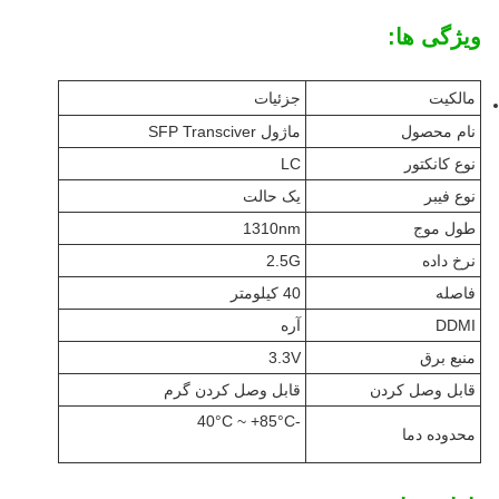
ویژگی ها:
مالکیت
جزئیات
نام محصول
ماژول SFP Transciver
نوع کانکتور
LC
نوع فیبر
یک حالت
طول موج
1310nm
نرخ داده
2.5G
فاصله
40 کيلومتر
DDMI
آره
منبع برق
3.3V
قابل وصل کردن
قابل وصل کردن گرم
-40°C ~ +85°C
محدوده دما