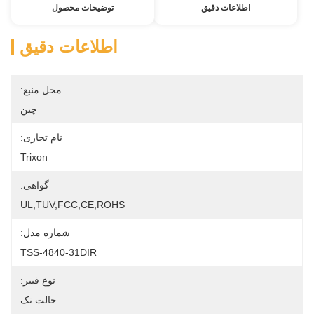
اطلاعات دقیق
توضیحات محصول
اطلاعات دقیق
محل منبع:
چین
نام تجاری:
Trixon
گواهی:
UL,TUV,FCC,CE,ROHS
شماره مدل:
TSS-4840-31DIR
نوع فیبر:
حالت تک