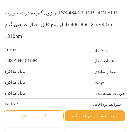
TSS-4840-31DIR DDM SFP ماژول گیرنده درجه حرارت
-40C 85C 2.5G 40km طول موج قابل اتصال صنعتی گرم
1310nm
Trixon
نام تجاری:
TSS-4840-31DIR
شماره مدل:
قابل مذاکره
مقدار تولیدی:
قابل مذاکره
قیمت:
قابل مذاکره
جزئیات بسته بندی:
L/CD/P
شرایط پرداخت:
بهترین قیمت را دریافت کنید
اکنون چت کنید