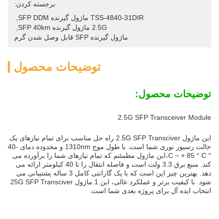
برجسته کردن:
TSS-4840-31DIR ماژول گیرنده SFP DDM
, 
2.5G ماژول گیرنده SFP 40km
, 
ماژول گیرنده SFP قابل وصل شدن گرم
توضیحات محصول
توضیحات محصول:
2.5G SFP Transceiver Module
این ماژول 2.5G SFP Transciver راه حل مناسب برای تمام نیازهای یک
حالت رسیور نوری شما است. با طول موج 1310nm و محدوده دمای -40
° C ~ + 85 ° C،این ماژول مطمئنم که تمام نیازهای شما را برآورده می
کند. منبع برق 3.3 ولت است و فاصله انتقال را تا 40 کیلومتر ارائه می
دهد. بهترین چیز این است که با یک گارانتی کامل 3 ساله پشتیبانی می
شود. با کیفیت برتر و عملکرد عالی، این 1.ماژول 25G SFP Transciver
انتخاب ایده آل برای پروژه بعدی شما است.