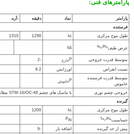
پارامترهای فنی:
پارامتر
نماد
دقیقه
-آره.
فرستنده
طول موج مرکزی
λc
1290
1310
N
اره
4
∆λ
عرض طیف*
P
متوسط قدرت خروجی
-2
خارج
نسبت انقراض
اورژانس
8.2
متوسط قدرت فرستنده
P
خاموش
خاموش
خروجی چشم نوری
با ماسک های چشم STM-16/OC-48 مطابقت دارد
گیرنده
طول موج مرکزی
λc
1200
P
N
اره
5
حساسیت*
IN
بیش از حد گیرنده
اضافه بار
-9