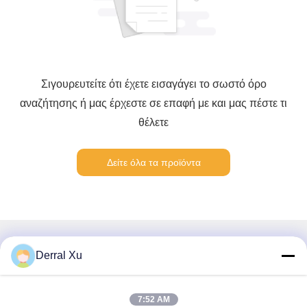
Σιγουρευτείτε ότι έχετε εισαγάγει το σωστό όρο
αναζήτησης ή μας έρχεστε σε επαφή με και μας πέστε τι
θέλετε
Δείτε όλα τα προϊόντα
Γρήγορη επικοινωνία
Derral Xu
Διεύθυνση
7:52 AM
Κτίριο 2#, αριθ. 1000 Λεωφόρος Tiangong, οδός Xinxing,