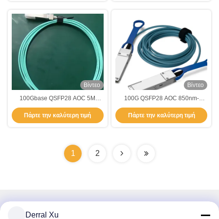
Βίντεο
Βίντεο
100Gbase QSFP28 AOC 5M
100G QSFP28 AOC 850nm-
Μοντέλος δέκτη 850nm-VCSEL
VCSEL Transceiver Αυτόματος
Πάρτε την καλύτερη τιμή
Πάρτε την καλύτερη τιμή
TAS-HGA5-85NCR
οπτικός συνδετήρας Transceiver
1
2
Γρήγορη επικοινωνία
Derral Xu