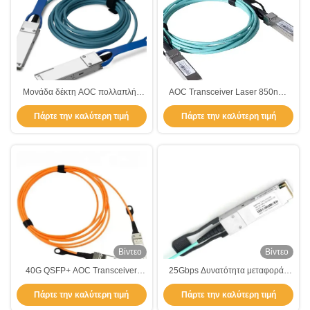
Μονάδα δέκτη AOC πολλαπλής
AOC Transceiver Laser 850nm-
λειτουργίας 25Gbps μέσω MMF
VCSEL Τύπος ινών MMF Τρόπος
Πάρτε την καλύτερη τιμή
Πάρτε την καλύτερη τιμή
Fiber για δικτύωση
ινών Πολυτρόπος για το όφελος
σας
Βίντεο
Βίντεο
40G QSFP+ AOC Transceiver
25Gbps Δυνατότητα μεταφοράς
Module Distance 5M 850nm με
δεδομένων AOC Transceiver
Πάρτε την καλύτερη τιμή
Πάρτε την καλύτερη τιμή
ενεργά οπτικά καλώδια
Electrical Transceiver 850nm