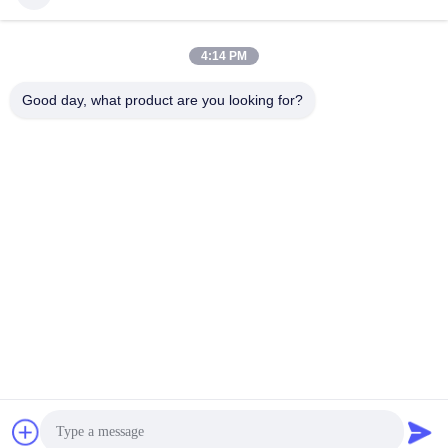
Διεύθυνση
4:14 PM
Κτίριο 2#, αριθ. 1000 Λεωφόρος Tiangong, οδός Xinxing,
Νέα περιοχή Tianfu, επαρχία Chengdu Sichuan, 610213,
Good day, what product are you looking for?
Κίνα
Τηλ.
86-28-63025144-817
Ηλεκτρονικό
Derral.Xu@trixontech.com
Πολιτική Απορρήτου
|
Sitemap
| Καλή ποιότητα της Κίνας
Ενότητα πομποδεκτών QSFP Προμηθευτής. Πνευματικά
δικαιώματα © 2023-2026 Sichuan Trixon Communication
Technology Corp.,Ltd . Διατηρούνται όλα τα πνευματικά
δικαιώματα.