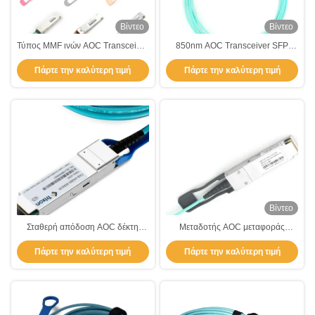
Βίντεο
Βίντεο
Τύπος MMF ινών AOC Transceiver
850nm AOC Transceiver SFP
Multi Mode 25Gbps 850nm TAS-
25Gbps Πολλαπλής λειτουργίας
Πάρτε την καλύτερη τιμή
Πάρτε την καλύτερη τιμή
X5A3-85NCR
TAS-X5A3-85NCR
Βίντεο
Σταθερή απόδοση AOC δέκτη
Μεταδοτής AOC μεταφοράς
συμμορφούμενος με το
δεδομένων υψηλής ταχύτητας
Πάρτε την καλύτερη τιμή
Πάρτε την καλύτερη τιμή
IEEE802.3z Laser 850nm-VCSEL
25Gbps Μονάδα Multimode SFP
-5-70°C