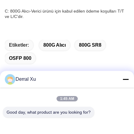
C: 800G Alıcı-Verici ürünü için kabul edilen ödeme koşulları T/T
ve L/C'dir.
Etiketler:
800G Alıcı
800G SR8
OSFP 800
Derral Xu
Hızlı iletişim
1:45 AM
Adres
Good day, what product are you looking for?
Bina 2#, No.1000 Tiangong Bulvarı, Xinxing Caddesi, Tianfu
Yeni Bölgesi, Chengdu Sichuan Eyaleti, 610213, Çin