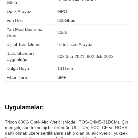
Gücü
Optik Arayüz
MPO
Veri Hızı
800Gbps
Yan Mod Bastırma
30dB
Oranı
Dijital Tanı İzleme
İki telli seri Arayüz
IEEE Standart
802.3cu-2021, 802.3ck-2022
Uygunluğu
Dalga Boyu
1311nm
Fiber Türü
SMF
Uygulamalar:
Trixon 800G Optik Alıcı-Verici (Model: TOS-Q4M5-31DCM), Çin
menşeli, son teknoloji bir üründür. UL, TUV, FCC, CE ve ROHS
dahil olmak üzere sertifikalara sahip olan bu alıcı-verici, yüksek