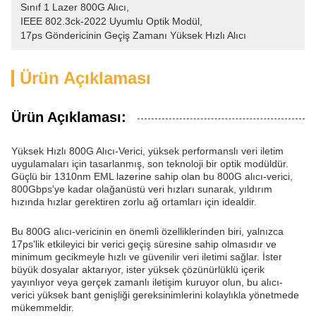
Sınıf 1 Lazer 800G Alıcı
, 
IEEE 802.3ck-2022 Uyumlu Optik Modül
, 
17ps Göndericinin Geçiş Zamanı Yüksek Hızlı Alıcı
Ürün Açıklaması
Ürün Açıklaması:
Yüksek Hızlı 800G Alıcı-Verici, yüksek performanslı veri iletim
uygulamaları için tasarlanmış, son teknoloji bir optik modüldür.
Güçlü bir 1310nm EML lazerine sahip olan bu 800G alıcı-verici,
800Gbps'ye kadar olağanüstü veri hızları sunarak, yıldırım
hızında hızlar gerektiren zorlu ağ ortamları için idealdir.
Bu 800G alıcı-vericinin en önemli özelliklerinden biri, yalnızca
17ps'lik etkileyici bir verici geçiş süresine sahip olmasıdır ve
minimum gecikmeyle hızlı ve güvenilir veri iletimi sağlar. İster
büyük dosyalar aktarıyor, ister yüksek çözünürlüklü içerik
yayınlıyor veya gerçek zamanlı iletişim kuruyor olun, bu alıcı-
verici yüksek bant genişliği gereksinimlerini kolaylıkla yönetmede
mükemmeldir.