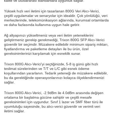
kalite ve uluslararası standartlara uygunluk sağlar.
Yüksek hızlı veri iletimi için tasarlanan 800G Veri Alıcı-Verici,
çeşitli uygulamalar ve senaryolar için idealdir. Çok yönlülüğü, veri
merkezlerinde, telekomünikasyon ağlarında, kurumsal ortamlarda
ve daha fazlasında kullanıma uygun hale getirir.
Ağ altyapınızı yükseltmeniz veya veri iletim yeteneklerini
geliştirmeniz gerekip gerekmediği, Trixon 800G SFP Alıcı-Verici
güvenilir bir seçimdir. Müzakere edilebilir minimum sipariş miktarı,
fiyatlandırma ve paketleme detayları ile bu ürün, özel
gereksinimlerinizi karşılamak için esneklik sunar.
Trixon 800G Alıcı-Verici'yi seçtiğinizde, 5-8 iş günü gibi hızlı
teslimat sürelerinden ve T/T ve L/C gibi esnek ödeme
koşullarından yararlanın. Tedarik yeteneği de müzakere edilebilir,
bu da gerektiğinde operasyonlarınızı kolayca ölçeklendirmenizi
sağlar.
Trixon 800G Alıcı-Verici, -2.9dBm ile 4.0dBm arasında değişen
ortalama bir başlatma gücüne sahiptir ve çeşitli mesafe
gereksinimleri için uygundur. Sınıf 1 lazer ve SMF fiber türü ile
uyumluluğu sayesinde, bu alıcı-verici güvenilir ve verimli veri
iletimi sağlar.