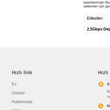
tasarlanmıştır.Bu
sistemleri için g
Etiketler:
2.5Gbps Dep
Hızlı link
Hızlı
Ev
A
B
Ürünler
Y
Hakkımızda
te