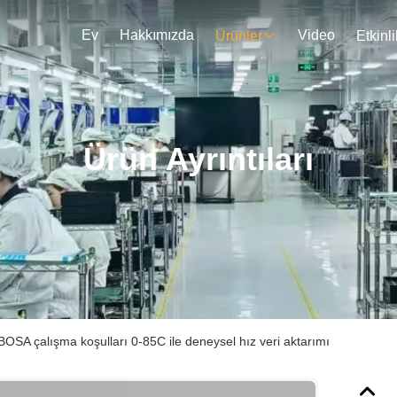
Ev
Hakkımızda
Video
Ürünler
Etkinli
Ürün Ayrıntıları
OSA çalışma koşulları 0-85C ile deneysel hız veri aktarımı