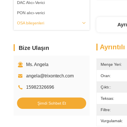
DAC Alıcı-Verici
PON alıcı-verici
OSA bileşenleri
Ayrı
Ayrıntılı
Bize Ulaşın
Ms. Angela
Menşe Yeri:
angela@trixontech.com
Oran:
15982326696
Çıktı::
Teksas:
Şimdi Sohbet Et
Filtre:
Vurgulamak: