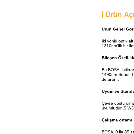
Ürün Aç
Ürün Genel Gö
İki yönlü optik a
1310nm'lik bir il
Bileşen Özellikl
Bu BOSA, istikrar
1490nm Super-TIA
de artırır.
Uyum ve Standa
Çevre dostu olma
uyumludur..5 WDM 
Çalışma ortamı
BOSA, 0 ila 85 sa