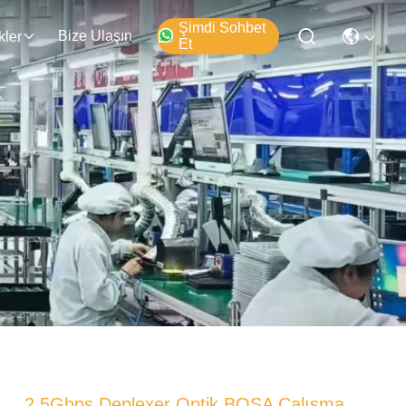
Şimdi Sohbet
Bize Ulaşın
kler
Et
2.5Gbps Deplexer Optik BOSA Çalışma