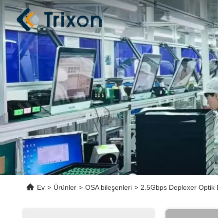
Ev
>
Ürünler
>
OSA bileşenleri
>
2.5Gbps Deplexer Optik B