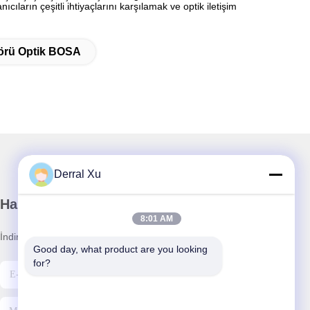
ıların çeşitli ihtiyaçlarını karşılamak ve optik iletişim
örü Optik BOSA
Derral Xu
Haber Bültenimiz
8:01 AM
İndirimler ve daha fazlası için bültenimize abone olun.
Good day, what product are you looking 
for?