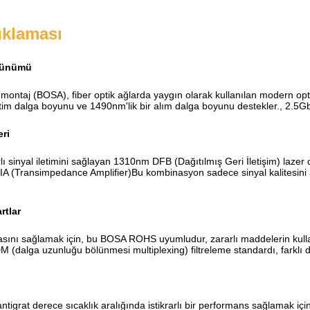
ıklaması
rünümü
lt montaj (BOSA), fiber optik ağlarda yaygın olarak kullanılan modern opti
etim dalga boyunu ve 1490nm'lik bir alım dalga boyunu destekler., 2.5Gbp
eri
lı sinyal iletimini sağlayan 1310nm DFB (Dağıtılmış Geri İletişim) lazer d
 (Transimpedance Amplifier)Bu kombinasyon sadece sinyal kalitesini ar
rtlar
sını sağlamak için, bu BOSA ROHS uyumludur, zararlı maddelerin kullanı
(dalga uzunluğu bölünmesi multiplexing) filtreleme standardı, farklı dalg
ntigrat derece sıcaklık aralığında istikrarlı bir performans sağlamak iç