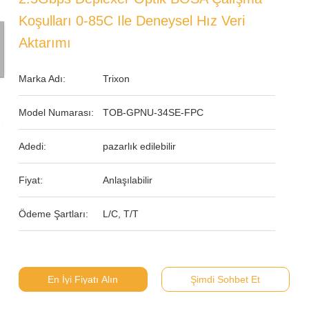
Koşulları 0-85C Ile Deneysel Hız Veri
Aktarımı
Marka Adı:
Trixon
Model Numarası:
TOB-GPNU-34SE-FPC
Adedi:
pazarlık edilebilir
Fiyat:
Anlaşılabilir
Ödeme Şartları:
L/C, T/T
En İyi Fiyatı Alın
Şimdi Sohbet Et