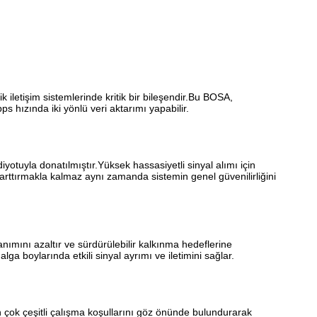
k iletişim sistemlerinde kritik bir bileşendir.Bu BOSA,
s hızında iki yönlü veri aktarımı yapabilir.
iyotuyla donatılmıştır.Yüksek hassasiyetli sinyal alımı için
ttırmakla kalmaz aynı zamanda sistemin genel güvenilirliğini
mını azaltır ve sürdürülebilir kalkınma hedeflerine
a boylarında etkili sinyal ayrımı ve iletimini sağlar.
in çok çeşitli çalışma koşullarını göz önünde bulundurarak