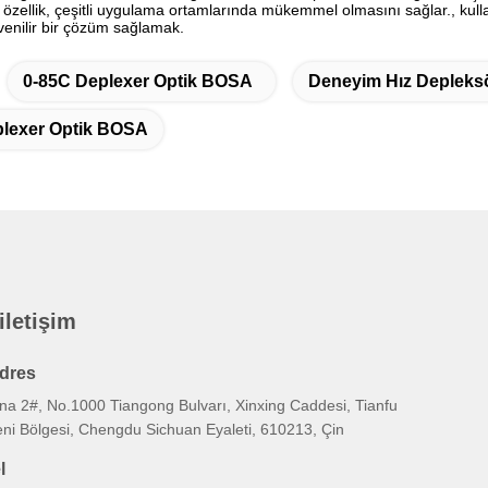
 özellik, çeşitli uygulama ortamlarında mükemmel olmasını sağlar., kullanıc
üvenilir bir çözüm sağlamak.
0-85C Deplexer Optik BOSA
Deneyim Hız Depleks
lexer Optik BOSA
 iletişim
dres
ina 2#, No.1000 Tiangong Bulvarı, Xinxing Caddesi, Tianfu
eni Bölgesi, Chengdu Sichuan Eyaleti, 610213, Çin
l