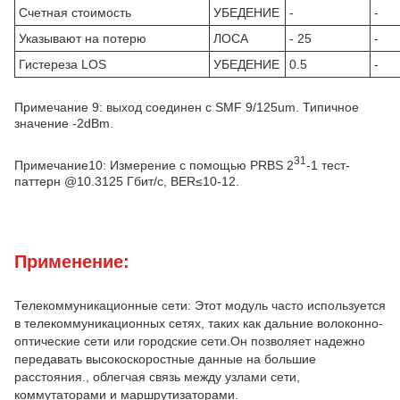
Счетная стоимость
УБЕДЕНИЕ
-
-
Указывают на потерю
ЛОСА
- 25
-
Гистереза LOS
УБЕДЕНИЕ
0.5
-
Примечание 9: выход соединен с SMF 9/125um. Типичное
значение -2dBm.
31
Примечание10: Измерение с помощью PRBS 2
-1 тест-
паттерн @10.3125 Гбит/с, BER≤10-12.
Применение:
Телекоммуникационные сети: Этот модуль часто используется
в телекоммуникационных сетях, таких как дальние волоконно-
оптические сети или городские сети.Он позволяет надежно
передавать высокоскоростные данные на большие
расстояния., облегчая связь между узлами сети,
коммутаторами и маршрутизаторами.