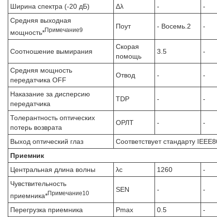
Ширина спектра (-20 дБ)
Δλ
-
-
Средняя выходная
Поут
- Восемь.2
-
Примечание
9
мощность*
Скорая
Соотношение вымирания
3.5
-
помощь
Средняя мощность
Отвод
-
-
передатчика OFF
Наказание за дисперсию
TDP
-
-
передатчика
Толерантность оптических
ОРЛТ
-
-
потерь возврата
Выход оптический глаз
Соответствует стандарту IEEE8
Приемник
Центральная длина волны
λc
1260
-
Чувствительность
SEN
-
-
Примечание
10
приемника*
Перегрузка приемника
Pmax
0.5
-