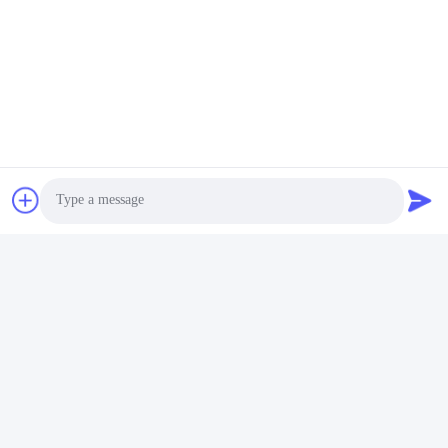
Photo
Video Call
Audio Call