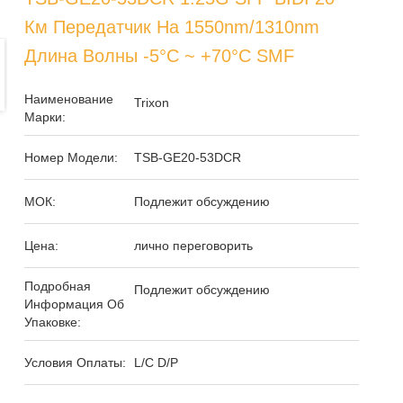
Км Передатчик На 1550nm/1310nm
Длина Волны -5°C ~ +70°C SMF
Наименование
Trixon
Марки:
Номер Модели:
TSB-GE20-53DCR
МОК:
Подлежит обсуждению
Цена:
лично переговорить
Подробная
Подлежит обсуждению
Информация Об
Упаковке:
Условия Оплаты:
L/C D/P