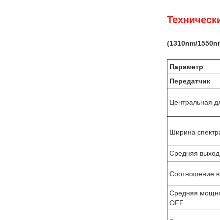
Техническ
(
131
0nm
/1550n
Параметр
Передатчик
Центральная д
Ширина спектр
Средняя выход
Соотношение 
Средняя мощно
OFF