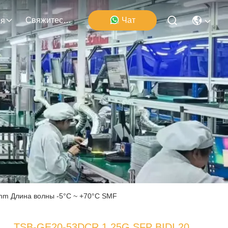
Свяжитесь Мы
Чат
ия
nm Длина волны -5°C ~ +70°C SMF
TSB-GE20-53DCR 1.25G SFP BIDI 20