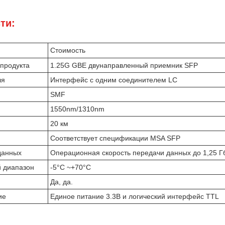
ти:
Стоимость
продукта
1.25G GBE двунаправленный приемник SFP
ля
Интерфейс с одним соединителем LC
SMF
1550nm/1310nm
20 км
Соответствует спецификации MSA SFP
данных
Операционная скорость передачи данных до 1,25 Гб
 диапазон
-5°C ~+70°C
Да, да.
ие
Единое питание 3.3В и логический интерфейс TTL