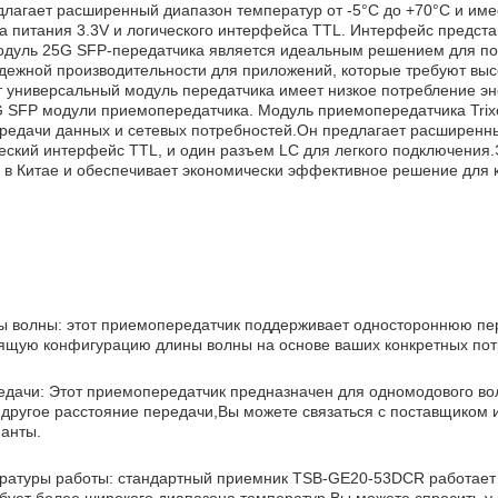
длагает расширенный диапазон температур от -5°C до +70°C и им
а питания 3.3V и логического интерфейса TTL. Интерфейс предста
дуль 25G SFP-передатчика является идеальным решением для пот
дежной производительности для приложений, которые требуют вы
т универсальный модуль передатчика имеет низкое потребление э
 SFP модули приемопередатчика. Модуль приемопередатчика Tri
редачи данных и сетевых потребностей.Он предлагает расширенный
ческий интерфейс TTL, и один разъем LC для легкого подключения
я в Китае и обеспечивает экономически эффективное решение для 
:
ы волны: этот приемопередатчик поддерживает одностороннюю п
ящую конфигурацию длины волны на основе ваших конкретных пот
едачи: Этот приемопередатчик предназначен для одномодового во
другое расстояние передачи,Вы можете связаться с поставщиком и
ианты.
ратуры работы: стандартный приемник TSB-GE20-53DCR работает в