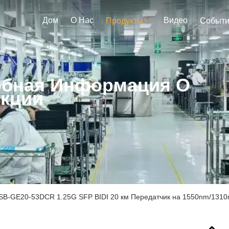
Дом
О Нас
Видео
Продукты
Событ
бная Информация О
кции
SB-GE20-53DCR 1.25G SFP BIDI 20 км Передатчик на 1550nm/1310