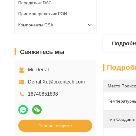
Передатчик DAC
Приемопередатчик PON
Компоненты OSA
Подробн
Свяжитесь мы
Подроб
Mr. Derral
Derral.Xu@trixontech.com
Место Происх
18740851898
Температурны
Тип Соединит
Теперь говорите