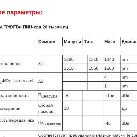
ие параметры:
m,FP/DFB
и ПИН-код,
20 тысяч.
m)
Символ
Минуты
Тип.
Макс
Едини
1280
1310
1340
nm
лина волны
λc
1510
1550
1580
nm
4
nm
N
Относительно
4
∆λ
а*
1
nm
П
ная мощность
-9
- Три.
dBm
Снаружи
Скорая
вымирания
10
ДБ
помощь
сть передатчика
П
-45
dBm
Выключено
Соответствует требованиям глазной маски Telc