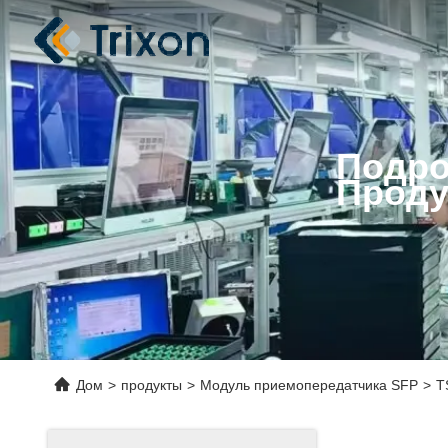
Подро
Проду
Дом
>
продукты
>
Модуль приемопередатчика SFP
>
T