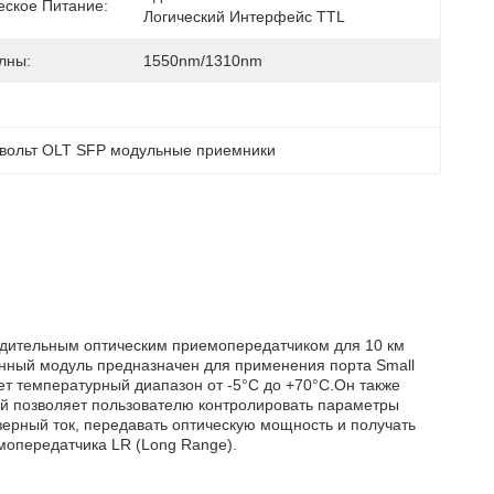
еское Питание:
Логический Интерфейс TTL
лны:
1550nm/1310nm
-вольт OLT SFP модульные приемники
одительным оптическим приемопередатчиком для 10 км
анный модуль предназначен для применения порта Small
ет температурный диапазон от -5°C до +70°C.Он также
й позволяет пользователю контролировать параметры
зерный ток, передавать оптическую мощность и получать
мопередатчика LR (Long Range).