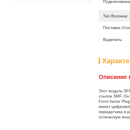
Подключаема
Тип Волокна:
Поставка Спо
Выделить:
Характ
Описание 
Этот модуль SF
ссылок SMF. Он
Form-factor Plu
имеет цифровой
передатчика в р
оптическую мощ