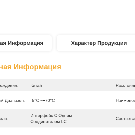
ая Информация
Характер Продукции
ная Информация
ождения:
Китай
Расстоян
й Диапазон:
-5°C ~+70°C
Наименов
Интерфейс С Одним 
еля:
Соответст
Соединителем LC