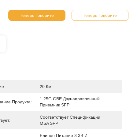
Теперь Говорите
Теперь Говорите
ие:
20 Км
1.25G GBE Двунаправленный 
ание Продукта:
Приемник SFP
Соответствует Спецификации 
вует:
MSA SFP
Единое Питание 3.3В И 