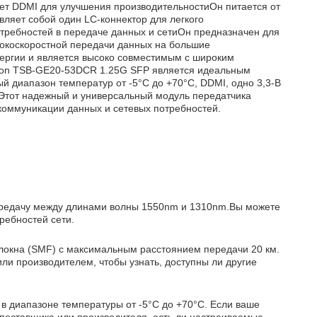
еет DDMI для улучшения производительностиОн питается от
вляет собой один LC-коннектор для легкого
ребностей в передаче данных и сетиОн предназначен для
сокоскоростной передачи данных на большие
нергии и является высоко совместимым с широким
xon TSB-GE20-53DCR 1.25G SFP является идеальным
 диапазон температур от -5°C до +70°C, DDMI, одно 3,3-В
.Этот надежный и универсальный модуль передатчика
коммуникации данных и сетевых потребностей.
ередачу между длинами волны 1550nm и 1310nm.Вы можете
ребностей сети.
локна (SMF) с максимальным расстоянием передачи 20 км.
ли производителем, чтобы узнать, доступны ли другие
 диапазоне температуры от -5°C до +70°C. Если ваше