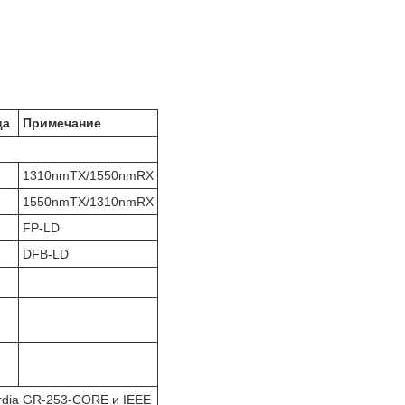
ца
Примечание
1310nmTX/1550nmRX
1550nmTX/1310nmRX
FP-LD
DFB-LD
ordia GR-253-CORE и IEEE