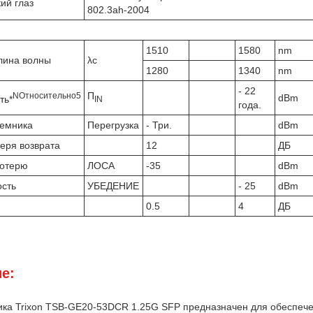
ий глаз
802.3ah-2004
1510
1580
nm
лина волны
λc
1280
1340
nm
- 22
П
N
Относительно
5
dBm
ть*
IN
года.
иемника
Перегрузка
- Три.
dBm
еря возврата
12
ДБ
потерю
ЛОСА
-35
dBm
ость
УБЕДЕНИЕ
- 25
dBm
0.5
4
ДБ
е:
ка Trixon TSB-GE20-53DCR 1.25G SFP предназначен для обеспече