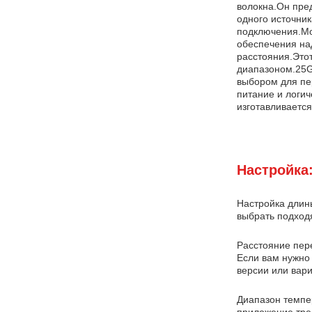
волокна.Он пре
одного источник
подключения.Мо
обеспечения на
расстояния.Это
диапазоном.25G
выбором для пе
питание и логи
изготавливаетс
Настройка
Настройка длин
выбрать подход
Расстояние пер
Если вам нужно 
версии или вар
Диапазон темпе