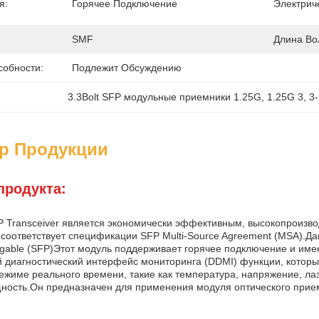
я:
Горячее Подключение
Электрич
SMF
Длина Во
собности:
Подлежит Обсуждению
3.3Вolt SFP модульные приемники 1.25G
, 
1.25G 3
, 
3
ер Продукции
продукта:
P Transceiver является экономически эффективным, высокопроизв
 соответствует спецификации SFP Multi-Source Agreement (MSA).Д
ggable (SFP)Этот модуль поддерживает горячее подключение и име
 диагностический интерфейс мониторинга (DDMI) функции, которы
ежиме реального времени, такие как температура, напряжение, ла
ность.Он предназначен для применения модуля оптического прие