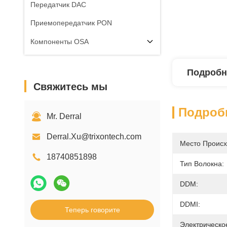
Передатчик DAC
Приемопередатчик PON
Компоненты OSA
Подробн
Свяжитесь мы
Подроб
Mr. Derral
Derral.Xu@trixontech.com
Место Происх
18740851898
Тип Волокна:
DDM:
DDMI:
Теперь говорите
Электрическо