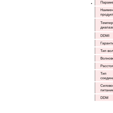
Параме
Наимен
продук
Темпер
диапаз
DDMI
Гарант
Тип во
Волнов
Рассто
Тип
соедин
Силово
питани
DDM