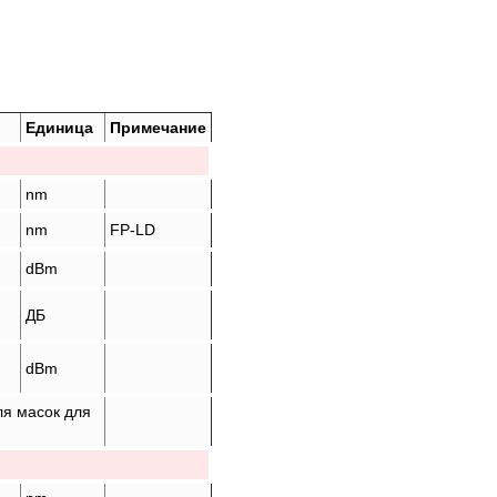
Единица
Примечание
nm
nm
FP-LD
dBm
ДБ
dBm
ля масок для