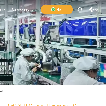
Свяжитесь Мы
Чат
ия
al
2.5G SFP Модуль Приемника С