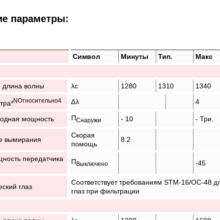
ие параметры:
Символ
Минуты
Тип.
Макс
 длина волны
λc
1280
1310
1340
N
Относительно
4
∆λ
4
тра*
П
ходная мощность
- 10
- Три.
Снаружи
Скорая
е вымирания
8.2
помощь
ность передатчика
П
-45
Выключено
Соответствует требованиям STM-16/OC-48 д
еский глаз
глаз при фильтрации