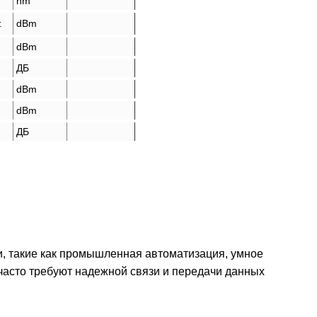
nm
.
dBm
dBm
ДБ
dBm
dBm
ДБ
, такие как промышленная автоматизация, умное
часто требуют надежной связи и передачи данных