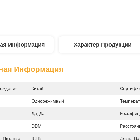
ая Информация
Характер Продукции
ная Информация
ождения:
Китай
Сертифик
Однорежимный
Температ
Да, Да.
Коэффици
DDM
Расстоян
е Питание:
3.3В
Длина Во