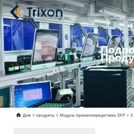
Подро
Проду
Дом
>
продукты
>
Модуль приемопередатчика SFP
>
2