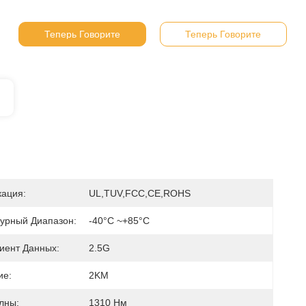
Теперь Говорите
Теперь Говорите
ация:
UL,TUV,FCC,CE,ROHS
урный Диапазон:
-40°C ~+85°C
ент Данных:
2.5G
ие:
2KM
лны:
1310 Нм