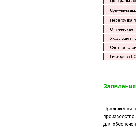
Центральная
Чувствительн
Перегрузка 
Оптическая 
Указывают н
Счетная сто
Гистереза L
Заявления
Приложения п
производство,
для обеспече