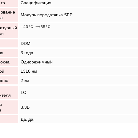
тр
Спецификация
ование
Модуль передатчика SFP
та
-40°C ~+85°C
атурный
он
DDM
ия
3 года
локна
Однорежимный
ой
1310 нм
яние
2 км
LC
ителя
е
3.3В
е
Да, да.