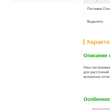
Поставка Спо
Выделить:
Характ
Описание 
Наш настраивае
для расстояний
волоконно-оптич
Особеннос