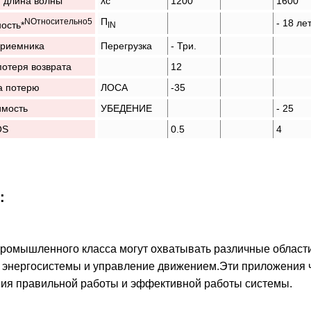
 длина волны
λc
1200
1600
П
N
Относительно
5
- 18 лет
ость*
IN
приемника
Перегрузка
- Три.
потеря возврата
12
а потерю
ЛОСА
-35
имость
УБЕДЕНИЕ
- 25
OS
0.5
4
:
ромышленного класса могут охватывать различные области
 энергосистемы и управление движением.Эти приложения 
ния правильной работы и эффективной работы системы.