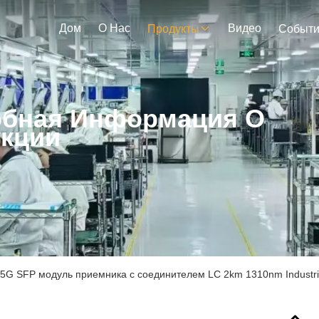
Дом
О Нас
Видео
Продукты
Событ
бная Информация О
кции
.5G SFP модуль приемника с соединителем LC 2km 1310nm Industri