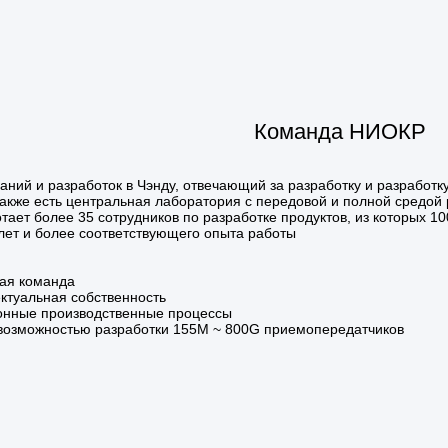
Команда НИОКР
ний и разработок в Чэнду, отвечающий за разработку и разработк
 также есть центральная лаборатория с передовой и полной средо
тает более 35 сотрудников по разработке продуктов, из которых 
 лет и более соответствующего опыта работы
кая команда
ктуальная собственность
нные производственные процессы
с возможностью разработки 155M ~ 800G приемопередатчиков