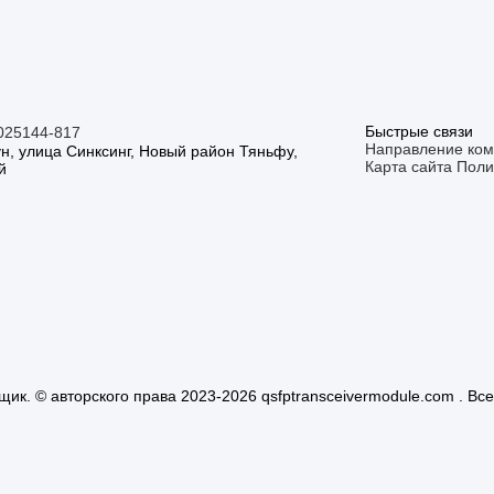
Быстрые связи
025144-817
Направление ко
ун, улица Синксинг, Новый район Тяньфу,
Карта сайта
Поли
й
к. © авторского права 2023-2026 qsfptransceivermodule.com . Вс