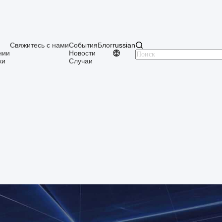
Свяжитесь с нами
События
Блог
russian
нии
Новости
ки
Случаи