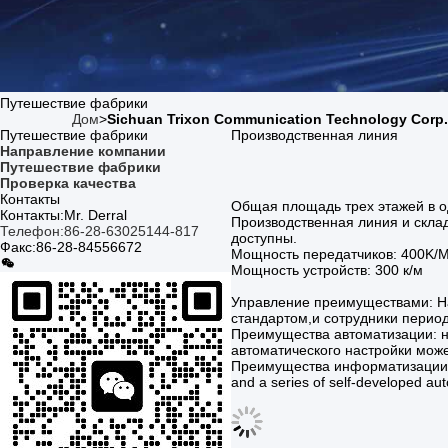
Путешествие фабрики
Дом
>
Sichuan Trixon Communication Technology Corp
Путешествие фабрики
Производственная линия
Направление компании
Путешествие фабрики
Проверка качества
Контакты
Общая площадь трех этажей в о
Контакты:
Mr. Derral
Производственная линия и скла
Телефон:
86-28-63025144-817
доступны.
Факс:
86-28-84556672
Мощность передатчиков: 400K/
Мощность устройств: 300 к/м
Управление преимуществами: На
стандартом,и сотрудники период
Преимущества автоматизации: н
автоматического настройки мож
Преимущества информатизации: Cu
and a series of self-developed au