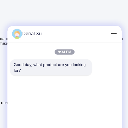
Derral Xu
мпании
Путешествие фабрики
Проверка качества
Новости
Случаи
тика уединения
9:34 PM
Good day, what product are you looking 
for?
е права защищены.