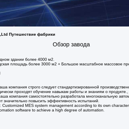
.,Ltd Путешествие фабрики
Обзор завода
дном здании более 4000 м2.
дская площадь более 3000 м2 + Большое масштабное массовое пр
M
ша компания строго следует стандартизированной производственн
ически проходят обучение навыкам работы и знаниям о продукте.,
аша компания самостоятельно разработала многоканальную автом
ет значительно повысить эффективность испытаний.
stomized MES system management according to its own characterist
tomation software to achieve a high degree of automation.