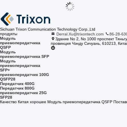
Sichuan Trixon Communication Technology Corp.,Ltd
продукты
Derral.Xu@trixontech.com
86-28-63
Модуль
Здание No 2, No 1000 проспект Тяньг
приемопередатчика
провинция Чэнду Сичуань, 610213, Кита
QSFP
Модуль
приемопередатчика SFP
Модуль
приемопередатчика
SFP+
приемопередатчик 100G
QSFP28
Передатчик 400G
Передатчик 800G
приемопередатчик 25G
SFP28
Качество Китая хорошее Модуль приемопередатчика QSFP Поставщи