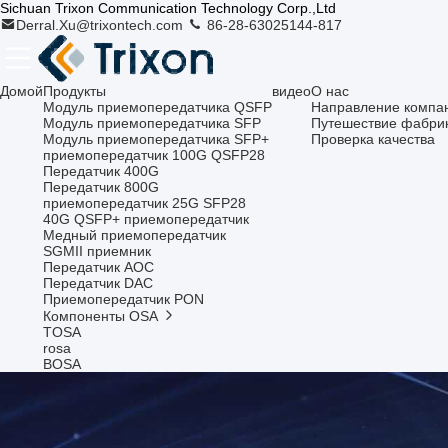
Sichuan Trixon Communication Technology Corp.,Ltd
Derral.Xu@trixontech.com
86-28-63025144-817
Домой
Продукты
видео
О нас
Модуль приемопередатчика QSFP
Направление компа
Модуль приемопередатчика SFP
Путешествие фабри
Модуль приемопередатчика SFP+
Проверка качества
приемопередатчик 100G QSFP28
Передатчик 400G
Передатчик 800G
приемопередатчик 25G SFP28
40G QSFP+ приемопередатчик
Медный приемопередатчик
SGMII приемник
Передатчик AOC
Передатчик DAC
Приемопередатчик PON
Компоненты OSA
TOSA
rosa
BOSA