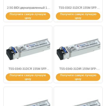
2.5G BIDI двунаправленный 10
TSS-0302-31DCR 155M SFP-
км SMF Fiber Type SFP
передатчик с DDMI для SDH
Получите самую лучшую
Получите самую лучшую
Transceiver Module
STM-1/SONET OC-3 на
цену
цену
Температурный диапазон -20C-
расстоянии 2 км -5°C ~+70°C
85C Расширить TSB-4810-
SMF
43DER 1490nm/1310nm
TSS-0340-31DCR 155M SFP-
TSS-0340-31DIR 155M SFP-
передатчик для SDH STM-
передатчик для SDH STM-
Получите самую лучшую
Получите самую лучшую
1/SONET OC-3 40km 1310nm-FP
1/SONET OC-3 40km 1310nm-FP
цену
цену
-5°C ~+70°C SMF
-40°C ~+85°C SMF