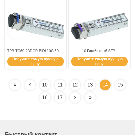
TPB-TG60-23DCR BIDI 10G 60km
10 Гигабитный SFP+
TX1270nm,RX1310nm,надёжный
одномодный TX1270nm
Получите самую лучшую
Получите самую лучшую
модуль SFP-передатчика
RX1310nm Расстояние 60 км
цену
цену
10
11
12
13
14
15
16
17
Быстрый контакт