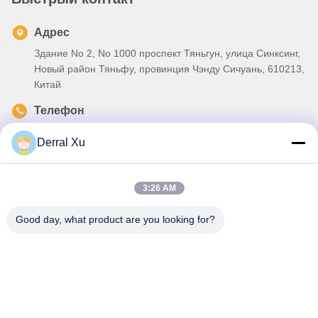
Адрес
Здание No 2, No 1000 проспект Тяньгун, улица Синксинг,
Новый район Тяньфу, провинция Чэнду Сичуань, 610213,
Китай
Телефон
86-28-63025144-817
Derral Xu
Электронная почта
Derral.Xu@trixontech.com
3:26 AM
Good day, what product are you looking for?
Политика уединения
|
Карта сайта
| Качество Китая хорошее
Модуль приемопередатчика QSFP Поставщик. © авторского
права 2023-2026 Sichuan Trixon Communication Technology
Corp.,Ltd . Все права защищены.