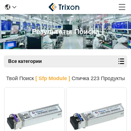
Результаты Поиска
Все категории
Твой Поиск
[ Sfp Module ]
Спичка 223 Продукты