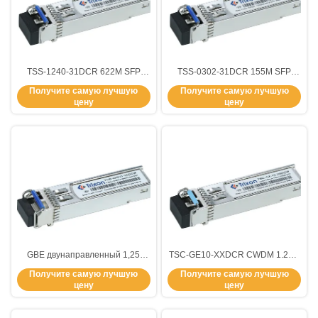
TSS-1240-31DCR 622M SFP
TSS-0302-31DCR 155M SFP
40km Модуль приемника с
1310nm 2km Модуль Ethernet-
Получите самую лучшую
Получите самую лучшую
лазером 1310nm-FP и
передатчика однорежимного
цену
цену
интерфейсом двойного LC-
типа LC
коннектора -5 °C ~ +70 °C
GBE двунаправленный 1,25
TSC-GE10-XXDCR CWDM 1.25G
Гбит/с модуль SFP-передатчика
SFP 1270-1610nm Дата
Получите самую лучшую
Получите самую лучшую
T-1310nm R-1550nm
передачи данных на длину
цену
цену
волны 10 км