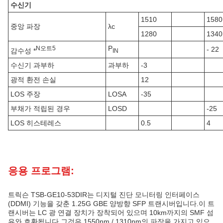
수신기
1510
1580
중앙 파장
λc
1280
1340
P
N
오트
5
- 22
감수성 *
IN
수신기 과부하
과부하
-3
광적 환전 손실
12
LOS 주장
LOSA
-35
부채가 적립된 경우
LOSD
-25
LOS 히스테레스
0.5
4
응용 프로그램:
트릭슨 TSB-GE10-53DIR는 디지털 진단 모니터링 인터페이스
(DDMI) 기능을 갖춘 1.25G GBE 양방향 SFP 트랜시버입니다.이 트
랜시버는 LC 광 연결 장치가 장착되어 있으며 10km까지의 SMF 섬
유와 호환됩니다.그것은 1550nm / 1310nm의 파장을 가지고 있으