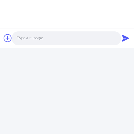
태그:
SFP 송수신기 모듈
Sfp 양방향 송신기
비디 SFP 송수신기
Photo
빠른 연락
Video Call
Audio Call
주소
빌딩 2#, 1000번 천강대로, 신징 거리, 천후 신구, 첸두 시추안
주, 610213, 중국
전화