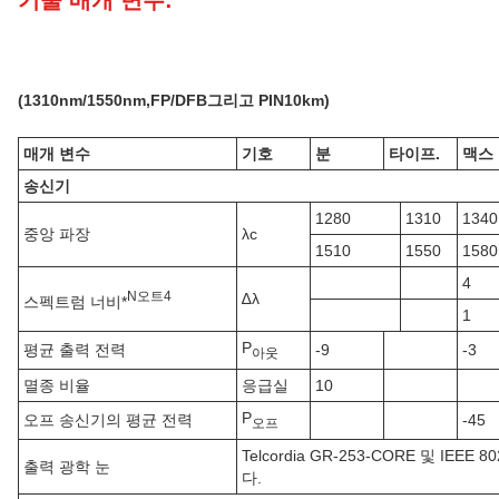
기술 매개 변수:
(
131
0nm
/1550nm,FP/DFB
그리고 PIN
10k
m)
매개 변수
기호
분
타이프.
맥스
송신기
1280
1310
1340
중앙 파장
λc
1510
1550
1580
4
N
오트
4
∆λ
스펙트럼 너비*
1
P
평균 출력 전력
-9
-3
아웃
멸종 비율
응급실
10
P
오프 송신기의 평균 전력
-45
오프
Telcordia GR-253-CORE 및 IEE
출력 광학 눈
다.