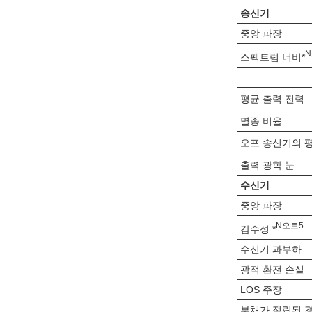
송신기
중앙 파장
N
스펙트럼 너비*
평균 출력 전력
멸종 비율
오프 송신기의 
출력 광학 눈
수신기
중앙 파장
N
오트
5
감수성 *
수신기 과부하
광적 환전 손실
LOS 주장
부채가 적립된 