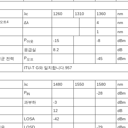
λc
1260
1310
1360
nm
오트
4
∆λ
4
nm
1
nm
P
-15
-8
dBm
아웃
응급실
8.2
dB
P
평균 전력
-45
dBm
오프
ITU-T G와 일치합니다.957
λc
1480
1550
1580
nm
P
-28
dBm
IN
과부하
-3
dBm
12
dB
LOSA
-42
dBm
경우
LOSD
-29
dBm