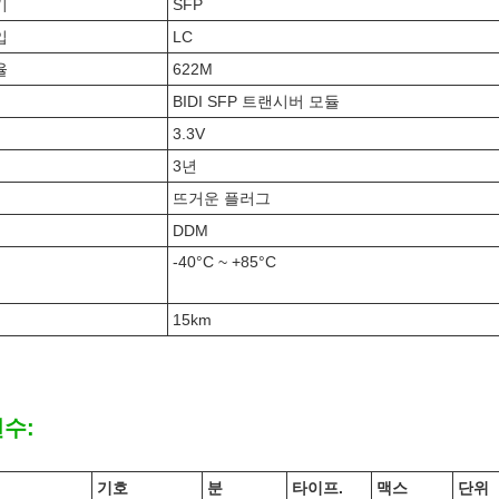
기
SFP
입
LC
율
622M
BIDI SFP 트랜시버 모듈
3.3V
3년
뜨거운 플러그
DDM
-40°C ~ +85°C
15km
변수:
기호
분
타이프.
맥스
단위