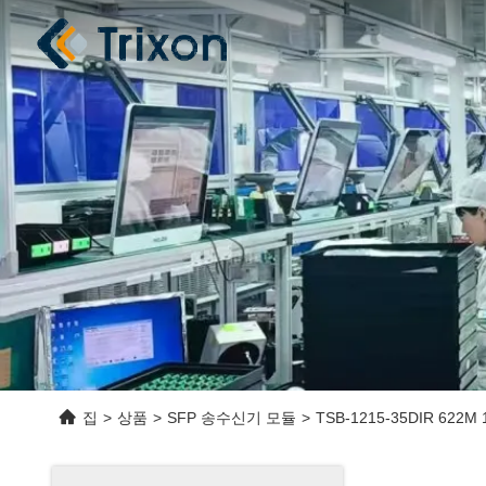
집
>
상품
>
SFP 송수신기 모듈
>
TSB-1215-35DIR 622M 