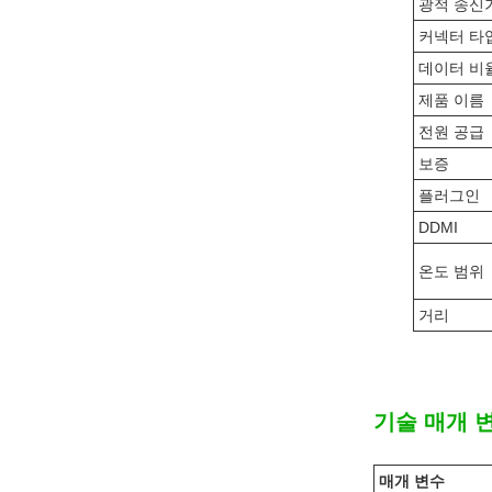
광적 송신
커넥터 타
데이터 비
제품 이름
전원 공급
보증
플러그인
DDMI
온도 범위
거리
기술 매개 
매개 변수