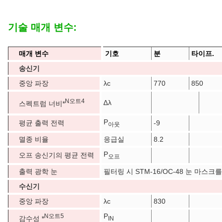
기술 매개 변수:
매개 변수
기호
분
타이프.
송신기
중앙 파장
λc
770
850
N
오트
4
∆λ
스펙트럼 너비*
P
평균 출력 전력
-9
아웃
멸종 비율
응급실
8.2
P
오프 송신기의 평균 전력
오프
출력 광학 눈
필터링 시 STM-16/OC-48 눈 마스크
수신기
중앙 파장
λc
830
P
N
오트
5
감수성 *
IN