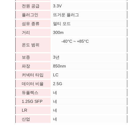
전원 공급
3.3V
플러그인
뜨거운 플러그
섬유 종류
멀티 모드
거리
300m
-40°C ~ +85°C
온도 범위
보증
3년
파장
850nm
커넥터 타입
LC
데이터 비율
2.5G
듀플렉스
네
1.25G SFP
네
LR
네
산업
네