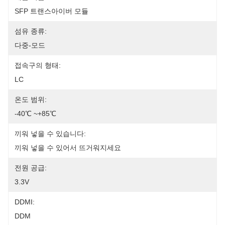
SFP 트랜스아이버 모듈
섬유 종류:
다중-모드
접속구의 형태:
LC
온도 범위:
-40℃ ~+85℃
끼워 넣을 수 있습니다:
끼워 넣을 수 있어서 뜨거워지세요
전원 공급:
3.3V
DDMI:
DDM