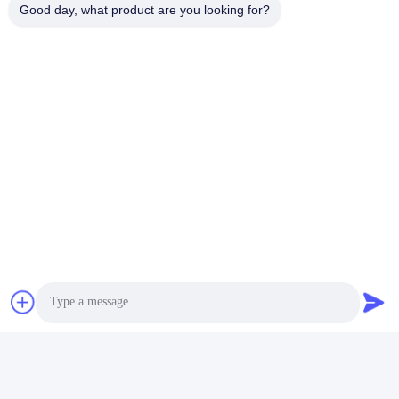
Good day, what product are you looking for?
태그:
SFP 송수신기 모듈
Sfp 양방향 송신기
비디 SFP 송수신기
빠른 연락
주소
빌딩 2#, 1000번 천강대로, 신징 거리, 천후 신구, 첸두 시추안
주, 610213, 중국
전화
86-28-63025144-817
이메일
Derral.Xu@trixontech.com