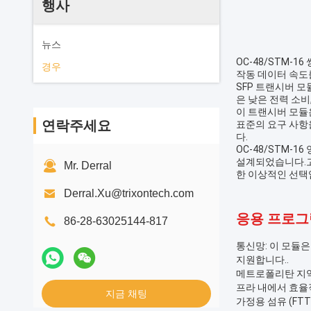
행사
뉴스
OC-48/STM-
경우
작동 데이터 속도를 
SFP 트랜시버 모
은 낮은 전력 소비
이 트랜시버 모듈
연락주세요
표준의 요구 사항
다.
OC-48/STM-
설계되었습니다.고
Mr. Derral
한 이상적인 선택
Derral.Xu@trixontech.com
응용 프로그
86-28-63025144-817
통신망: 이 모듈은
지원합니다..
메트로폴리탄 지역 
프라 내에서 효율
지금 채팅
가정용 섬유 (FT