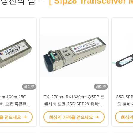
당신의 탐구
[ Sfp28 Transceiver M
비디오
비디오
nm 100m 25G
TX1270nm RX1330nm QSFP 트
25G SF
시버 모듈 듀플렉스
랜시버 모듈 25G SFP28 광학 트
결 트랜시
 커넥터
랜시버
을 얻으세요
최상의 가격을 얻으세요
최상의