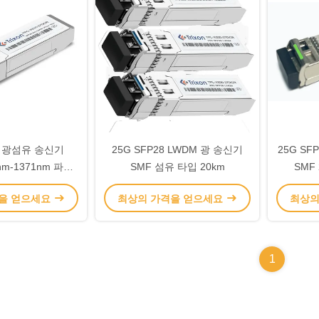
28 광섬유 송신기
25G SFP28 LWDM 광 송신기
25G SF
nm-1371nm 파장
SMF 섬유 타입 20km
SMF 
일 모드
을 얻으세요
최상의 가격을 얻으세요
최상의
1