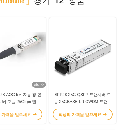
odule ]
경기
12
상품
비디오
P28 AOC 5M 자동 광 연
SFP28 25G QSFP 트랜시버 모
버 모듈 25Gbps 멀티
듈 25GBASE-LR CWDM 트랜시
모드
버 CWDM-1271nm-1371nm
 가격을 얻으세요
최상의 가격을 얻으세요