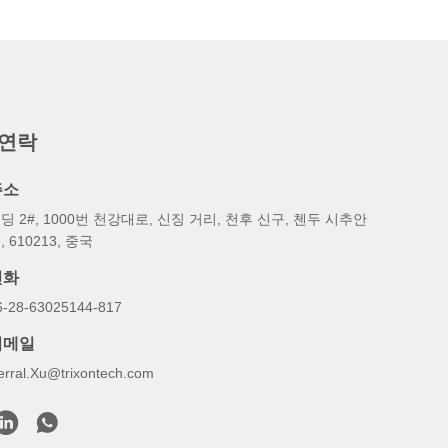
 연락
주소
딩 2#, 1000번 천강대로, 신징 거리, 천후 신구, 첸두 시추안
, 610213, 중국
전화
6-28-63025144-817
이메일
erral.Xu@trixontech.com