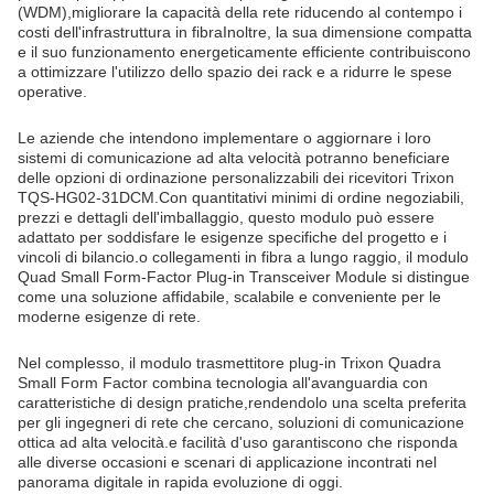
(WDM),migliorare la capacità della rete riducendo al contempo i
costi dell'infrastruttura in fibraInoltre, la sua dimensione compatta
e il suo funzionamento energeticamente efficiente contribuiscono
a ottimizzare l'utilizzo dello spazio dei rack e a ridurre le spese
operative.
Le aziende che intendono implementare o aggiornare i loro
sistemi di comunicazione ad alta velocità potranno beneficiare
delle opzioni di ordinazione personalizzabili dei ricevitori Trixon
TQS-HG02-31DCM.Con quantitativi minimi di ordine negoziabili,
prezzi e dettagli dell'imballaggio, questo modulo può essere
adattato per soddisfare le esigenze specifiche del progetto e i
vincoli di bilancio.o collegamenti in fibra a lungo raggio, il modulo
Quad Small Form-Factor Plug-in Transceiver Module si distingue
come una soluzione affidabile, scalabile e conveniente per le
moderne esigenze di rete.
Nel complesso, il modulo trasmettitore plug-in Trixon Quadra
Small Form Factor combina tecnologia all'avanguardia con
caratteristiche di design pratiche,rendendolo una scelta preferita
per gli ingegneri di rete che cercano, soluzioni di comunicazione
ottica ad alta velocità.e facilità d'uso garantiscono che risponda
alle diverse occasioni e scenari di applicazione incontrati nel
panorama digitale in rapida evoluzione di oggi.