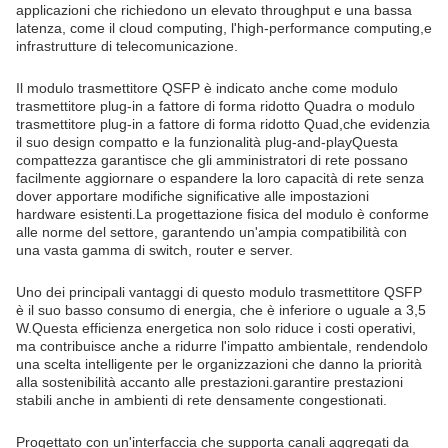
applicazioni che richiedono un elevato throughput e una bassa
latenza, come il cloud computing, l'high-performance computing,e
infrastrutture di telecomunicazione.
Il modulo trasmettitore QSFP è indicato anche come modulo
trasmettitore plug-in a fattore di forma ridotto Quadra o modulo
trasmettitore plug-in a fattore di forma ridotto Quad,che evidenzia
il suo design compatto e la funzionalità plug-and-playQuesta
compattezza garantisce che gli amministratori di rete possano
facilmente aggiornare o espandere la loro capacità di rete senza
dover apportare modifiche significative alle impostazioni
hardware esistenti.La progettazione fisica del modulo è conforme
alle norme del settore, garantendo un'ampia compatibilità con
una vasta gamma di switch, router e server.
Uno dei principali vantaggi di questo modulo trasmettitore QSFP
è il suo basso consumo di energia, che è inferiore o uguale a 3,5
W.Questa efficienza energetica non solo riduce i costi operativi,
ma contribuisce anche a ridurre l'impatto ambientale, rendendolo
una scelta intelligente per le organizzazioni che danno la priorità
alla sostenibilità accanto alle prestazioni.garantire prestazioni
stabili anche in ambienti di rete densamente congestionati.
Progettato con un'interfaccia che supporta canali aggregati da