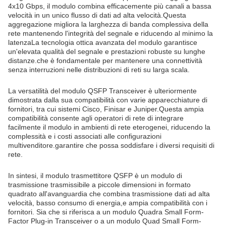
4x10 Gbps, il modulo combina efficacemente più canali a bassa
velocità in un unico flusso di dati ad alta velocità.Questa
aggregazione migliora la larghezza di banda complessiva della
rete mantenendo l'integrità del segnale e riducendo al minimo la
latenzaLa tecnologia ottica avanzata del modulo garantisce
un'elevata qualità del segnale e prestazioni robuste su lunghe
distanze.che è fondamentale per mantenere una connettività
senza interruzioni nelle distribuzioni di reti su larga scala.
La versatilità del modulo QSFP Transceiver è ulteriormente
dimostrata dalla sua compatibilità con varie apparecchiature di
fornitori, tra cui sistemi Cisco, Finisar e Juniper.Questa ampia
compatibilità consente agli operatori di rete di integrare
facilmente il modulo in ambienti di rete eterogenei, riducendo la
complessità e i costi associati alle configurazioni
multivenditore.garantire che possa soddisfare i diversi requisiti di
rete.
In sintesi, il modulo trasmettitore QSFP è un modulo di
trasmissione trasmissibile a piccole dimensioni in formato
quadrato all'avanguardia che combina trasmissione dati ad alta
velocità, basso consumo di energia,e ampia compatibilità con i
fornitori. Sia che si riferisca a un modulo Quadra Small Form-
Factor Plug-in Transceiver o a un modulo Quad Small Form-