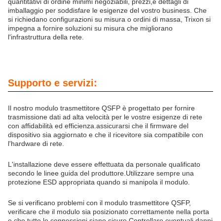
quantitativi di ordine minimi negoziabili, prezzi,e dettagli di
imballaggio per soddisfare le esigenze del vostro business. Che
si richiedano configurazioni su misura o ordini di massa, Trixon si
impegna a fornire soluzioni su misura che migliorano
l'infrastruttura della rete.
Supporto e servizi:
Il nostro modulo trasmettitore QSFP è progettato per fornire
trasmissione dati ad alta velocità per le vostre esigenze di rete
con affidabilità ed efficienza.assicurarsi che il firmware del
dispositivo sia aggiornato e che il ricevitore sia compatibile con
l'hardware di rete.
L'installazione deve essere effettuata da personale qualificato
secondo le linee guida del produttore.Utilizzare sempre una
protezione ESD appropriata quando si manipola il modulo.
Se si verificano problemi con il modulo trasmettitore QSFP,
verificare che il modulo sia posizionato correttamente nella porta
e che tutte le connessioni siano sicure.Controllare eventuali danni