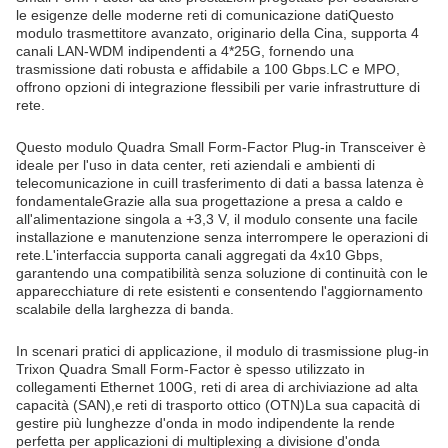
le esigenze delle moderne reti di comunicazione datiQuesto
modulo trasmettitore avanzato, originario della Cina, supporta 4
canali LAN-WDM indipendenti a 4*25G, fornendo una
trasmissione dati robusta e affidabile a 100 Gbps.LC e MPO,
offrono opzioni di integrazione flessibili per varie infrastrutture di
rete.
Questo modulo Quadra Small Form-Factor Plug-in Transceiver è
ideale per l'uso in data center, reti aziendali e ambienti di
telecomunicazione in cuiIl trasferimento di dati a bassa latenza è
fondamentaleGrazie alla sua progettazione a presa a caldo e
all'alimentazione singola a +3,3 V, il modulo consente una facile
installazione e manutenzione senza interrompere le operazioni di
rete.L'interfaccia supporta canali aggregati da 4x10 Gbps,
garantendo una compatibilità senza soluzione di continuità con le
apparecchiature di rete esistenti e consentendo l'aggiornamento
scalabile della larghezza di banda.
In scenari pratici di applicazione, il modulo di trasmissione plug-in
Trixon Quadra Small Form-Factor è spesso utilizzato in
collegamenti Ethernet 100G, reti di area di archiviazione ad alta
capacità (SAN),e reti di trasporto ottico (OTN)La sua capacità di
gestire più lunghezze d'onda in modo indipendente la rende
perfetta per applicazioni di multiplexing a divisione d'onda