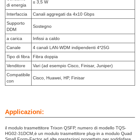
≤ 3,5 W
di energia
Interfaccia
Canali aggregati da 4x10 Gbps
Supporto
Sostegno
DDM
a carica
Infissi a caldo
Canale
4 canali LAN-WDM indipendenti 4*25G
Tipo di fibra
Fibra doppia
Venditore
Vari (ad esempio Cisco, Finisar, Juniper)
Compatibile
Cisco, Huawei, HP, Finisar
con
Applicazioni:
il modulo trasmettitore Trixon QSFP, numero di modello TQS-
HG02-31DCM,è un modulo trasmettitore plug-in a modulo Quad
Small Form-Factor ad alte prestazioni progettato per soddisfare