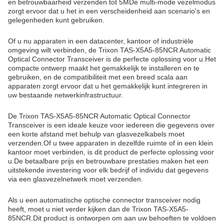
en betrouwbaarheid verzenden tot 5MDe multi-mode vezelmodus
zorgt ervoor dat u het in een verscheidenheid aan scenario's en
gelegenheden kunt gebruiken.
Of u nu apparaten in een datacenter, kantoor of industriële
omgeving wilt verbinden, de Trixon TAS-X5A5-85NCR Automatic
Optical Connector Transceiver is de perfecte oplossing voor u.Het
compacte ontwerp maakt het gemakkelijk te installeren en te
gebruiken, en de compatibiliteit met een breed scala aan
apparaten zorgt ervoor dat u het gemakkelijk kunt integreren in
uw bestaande netwerkinfrastructuur.
De Trixon TAS-X5A5-85NCR Automatic Optical Connector
Transceiver is een ideale keuze voor iedereen die gegevens over
een korte afstand met behulp van glasvezelkabels moet
verzenden.Of u twee apparaten in dezelfde ruimte of in een klein
kantoor moet verbinden, is dit product de perfecte oplossing voor
u.De betaalbare prijs en betrouwbare prestaties maken het een
uitstekende investering voor elk bedrijf of individu dat gegevens
via een glasvezelnetwerk moet verzenden.
Als u een automatische optische connector transceiver nodig
heeft, moet u niet verder kijken dan de Trixon TAS-X5A5-
85NCR.Dit product is ontworpen om aan uw behoeften te voldoen