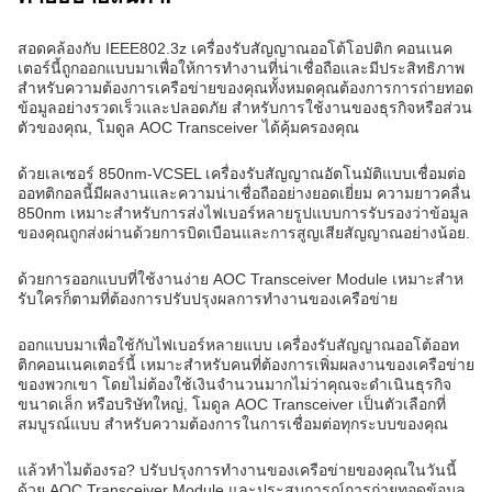
สอดคล้องกับ IEEE802.3z เครื่องรับสัญญาณออโต้โอปติก คอนเนค
เตอร์นี้ถูกออกแบบมาเพื่อให้การทํางานที่น่าเชื่อถือและมีประสิทธิภาพ
สําหรับความต้องการเครือข่ายของคุณทั้งหมดคุณต้องการการถ่ายทอด
ข้อมูลอย่างรวดเร็วและปลอดภัย สําหรับการใช้งานของธุรกิจหรือส่วน
ตัวของคุณ, โมดูล AOC Transceiver ได้คุ้มครองคุณ
ด้วยเลเซอร์ 850nm-VCSEL เครื่องรับสัญญาณอัตโนมัติแบบเชื่อมต่อ
ออทติกอลนี้มีผลงานและความน่าเชื่อถืออย่างยอดเยี่ยม ความยาวคลื่น
850nm เหมาะสําหรับการส่งไฟเบอร์หลายรูปแบบการรับรองว่าข้อมูล
ของคุณถูกส่งผ่านด้วยการบิดเบือนและการสูญเสียสัญญาณอย่างน้อย.
ด้วยการออกแบบที่ใช้งานง่าย AOC Transceiver Module เหมาะสําห
รับใครก็ตามที่ต้องการปรับปรุงผลการทํางานของเครือข่าย
ออกแบบมาเพื่อใช้กับไฟเบอร์หลายแบบ เครื่องรับสัญญาณออโต้ออท
ติกคอนเนคเตอร์นี้ เหมาะสําหรับคนที่ต้องการเพิ่มผลงานของเครือข่าย
ของพวกเขา โดยไม่ต้องใช้เงินจํานวนมากไม่ว่าคุณจะดําเนินธุรกิจ
ขนาดเล็ก หรือบริษัทใหญ่, โมดูล AOC Transceiver เป็นตัวเลือกที่
สมบูรณ์แบบ สําหรับความต้องการในการเชื่อมต่อทุกระบบของคุณ
แล้วทําไมต้องรอ? ปรับปรุงการทํางานของเครือข่ายของคุณในวันนี้
ด้วย AOC Transceiver Module และประสบการณ์การถ่ายทอดข้อมูล