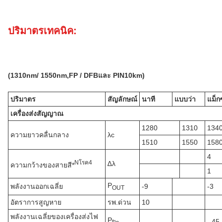
ปริมาตรเทคนิค:
(
131
0nm
/ 1550nm,FP / DFB
และ PIN
10k
m)
ปริมาตร
สัญลักษณ์
นาที
แบบว่า
แม็กซ
เครื่องส่งสัญญาณ
1280
1310
134
ความยาวคลื่นกลาง
λc
1510
1550
158
4
N
โรค
4
∆λ
ความกว้างของสายสี*
1
P
พลังงานออกเฉลี่ย
-9
-3
OUT
อัตราการสูญหาย
รพ.ด่วน
10
พลังงานเฉลี่ยของเครื่องส่งไฟ
P
- 45