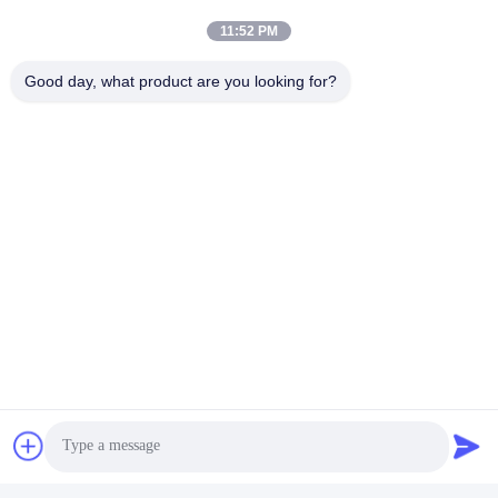
11:52 PM
แท็ก:
โมดูลรับส่งสัญญาณ SFP
Good day, what product are you looking for?
SFP เครื่องรับสัญญาณสองทิศ
ตัวรับส่งสัญญาณ BiDi SFP
ติดต่อเร็ว
ที่อยู่
อาคาร 2# เลขที่ 1000 ถนนเทียนกง ซอยซินซิ่ง พื้นที่ใหม่เทียนฟู
จังหวัดเชียงใหม่ 610213 จีน
โทร
86-28-63025144-817