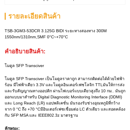
รายละเอียดสินค้า
TSB-3GM3-53DCR 3.125G BIDI ระยะทางสองทาง 300M
1550nm/1310nm,SMF 0°C~+70°C
คําอธิบายสินค้า:
โมดูล SFP Transciver
โมดูล SFP Transciver เป็นโมดูลราคาถูก สามารถติดต่อได้ด้วยไฟฟ้า
ร้อน มีไฟฟ้าเดียว 3.3V และโมดูลอินเตอร์เฟซโลจิก TTLมันให้การส่ง
และรับสัญญาณทางออปติก ผ่านไฟเบอร์แบบเดียวสูงถึง 10 กม.. มันถูก
ออกแบบมาสําหรับ Digital Diagnostic Monitoring Interface (DDMI)
และ Long Reach (LR) แอปพลิเคชั่น มันรองรับช่วงอุณหภูมิที่กว้าง
จาก 0 °C ถึง +70 °Cมีอินเตอร์เฟซเชื่อมต่อ LC ตัวเดียว และสอดคล้อง
กับ SFP MSA และ IEEE802.3z มาตรฐาน
ลักษณะ: