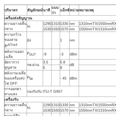
แบบ
ปริมาตร
สัญลักษณ์
นาที
แม็กซ์
หน่วย
หมายเหตุ
ว่า
เครื่องส่งสัญญาณ
ความยาวคลื่น
1290
1310
1330
nm
1310nmTX/1550nmR
λc
กลาง
1530
1550
1570
nm
1550nmTX/1310nmR
ความกว้าง
ของสาย
∆λ
1
nm
N
โรค
4
สี*
พลังงานออก
P
-9
-3
dBm
OUT
เฉลี่ย
อัตราการ
3.5
5.8
รพ.ด่วน
dB
สูญหาย
5
8
พลังงานเฉลี่ย
P
ของเครื่องส่ง
- 45
dBm
ปิด
ไฟ OFF
การออกตา
รองรับกับ ITU-T G957
ทางแสง
เครื่องรับ
ความยาวคลื่น
1290
1310
1330
nm
1310nmTX/1550nmR
λc
กลาง
1530
1550
1570
nm
1550nmTX/1310nmR
ความรู้สึก