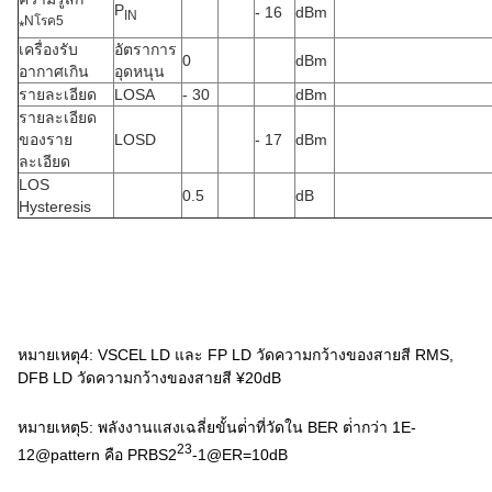
P
- 16
dBm
IN
N
โรค
5
*
เครื่องรับ
อัตราการ
0
dBm
อากาศเกิน
อุดหนุน
รายละเอียด
LOSA
- 30
dBm
รายละเอียด
ของราย
LOSD
- 17
dBm
ละเอียด
LOS
0.5
dB
Hysteresis
หมายเหตุ4: VSCEL LD และ FP LD วัดความกว้างของสายสี RMS,
DFB LD วัดความกว้างของสายสี ¥20dB
หมายเหตุ5: พลังงานแสงเฉลี่ยขั้นต่ําที่วัดใน BER ต่ํากว่า 1E-
23
12@pattern คือ PRBS2
-1@ER=10dB