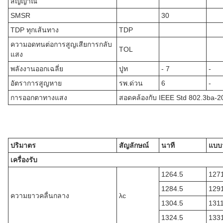
สัญญาณ
SMSR
30
TDP ทุกเส้นทาง
TDP
ความอดทนต่อการสูญเสียการกลับ
TOL
แสง
พลังงานออกเฉลี่ย
ปูท
- 7
-
อัตราการสูญหาย
รพ.ด่วน
6
-
การออกตาทางแสง
สอดคล้องกับ IEEE Std 802.3ba-2
ปริมาตร
สัญลักษณ์
นาที
แบบว
เครื่องรับ
1264.5
127
1284.5
129
ความยาวคลื่นกลาง
λc
1304.5
131
1324.5
133