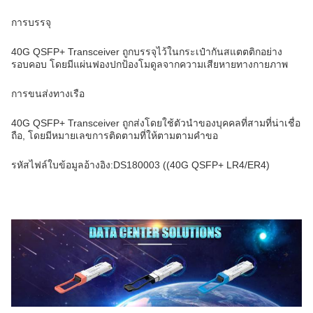
การบรรจุ
40G QSFP+ Transceiver ถูกบรรจุไว้ในกระเป๋ากันสแตตติกอย่าง
รอบคอบ โดยมีแผ่นฟองปกป้องโมดูลจากความเสียหายทางกายภาพ
การขนส่งทางเรือ
40G QSFP+ Transceiver ถูกส่งโดยใช้ตัวนําของบุคคลที่สามที่น่าเชื่อ
ถือ, โดยมีหมายเลขการติดตามที่ให้ตามตามคําขอ
รหัสไฟล์ใบข้อมูลอ้างอิง:DS180003 ((40G QSFP+ LR4/ER4)