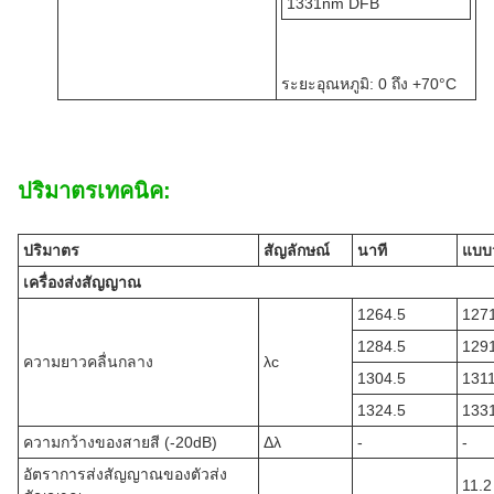
1331nm DFB
ระยะอุณหภูมิ: 0 ถึง +70°C
ปริมาตรเทคนิค:
ปริมาตร
สัญลักษณ์
นาที
แบบว
เครื่องส่งสัญญาณ
1264.5
127
1284.5
129
ความยาวคลื่นกลาง
λc
1304.5
131
1324.5
133
ความกว้างของสายสี (-20dB)
Δλ
-
-
อัตราการส่งสัญญาณของตัวส่ง
11.2