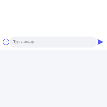
Photo
Video Call
Audio Call
แท็ก:
โมดูลรับส่งสัญญาณ SFP
SFP เครื่องรับสัญญาณสองทิศ