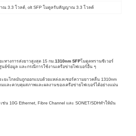
ญาณ 3.3 โวลต์
, 
olt SFP โมดูลรับสัญญาณ 3.3 โวลต์
ะยะทางการส่งยาวสูงสุด 15 กม.
1310nm SFP
โมดูลทรานซิเวอร์
นย์ข้อมูล และกรณีการใช้งานเครือข่ายไฟเบอร์อื่น ๆ
ข่ายระยะไกลมันถูกออกแบบด้วยแหล่งเลเซอร์ความยาวคลื่น 1310nm
ดตามและควบคุมสภาพและผลงานของเครือข่ายไฟเบอร์ได้อย่างแม่น
ย เช่น 10G Ethernet, Fibre Channel และ SONET/SDHทําให้มัน