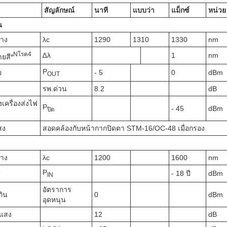
สัญลักษณ์
นาที
แบบว่า
แม็กซ์
หน่วย
ณ
ลาง
λc
1290
1310
1330
nm
N
โรค
4
∆λ
1
nm
ยสี*
P
ย
- 5
0
dBm
OUT
รพ.ด่วน
8.2
dB
เครื่องส่งไฟ
P
- 45
dBm
ปิด
สง
สอดคล้องกับหน้ากากปิดตา STM-16/OC-48 เมื่อกรอง
ลาง
λc
1200
1600
nm
P
5
- 18 ปี
dBm
IN
อัตราการ
กิน
0
dBm
อุดหนุน
งแสง
12
dB