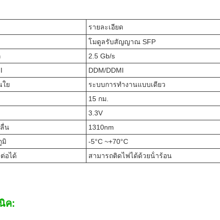
รายละเอียด
โมดูลรับสัญญาณ SFP
ล
2.5 Gb/s
I
DDM/DDMI
นใย
ระบบการทํางานแบบเดียว
15 กม.
3.3V
ื่น
1310nm
มิ
-5°C ~+70°C
ต่อได้
สามารถติดไฟได้ด้วยน้ําร้อน
นิค: