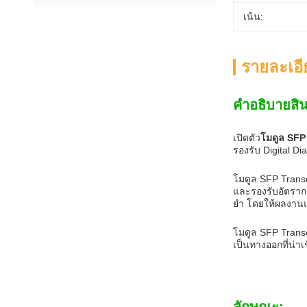
เน้น:
รายละเอี
คําอธิบายสิน
เปิดตัว
โมดูล SFP
รองรับ Digital D
โมดูล SFP Transc
และรองรับอัตราก
ยํา โดยให้ผลงานแ
โมดูล SFP Transc
เป็นทางออกที่น่า