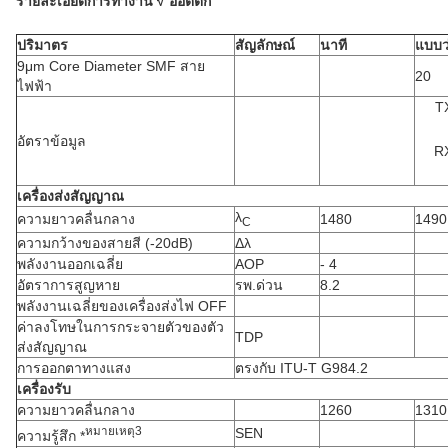
รายละเอียดการทํางาน √ ออตติก
ปริมาตร
สัญลักษณ์
นาที
แบบว
9μm Core Diameter SMF สาย
20
ไฟฟ้า
T
อัตราข้อมูล
R
เครื่องส่งสัญญาณ
λ
ความยาวคลื่นกลาง
1480
1490
C
ความกว้างของสายสี (-20dB)
Δλ
พลังงานออกเฉลี่ย
AOP
- 4
อัตราการสูญหาย
รพ.ด่วน
8.2
พลังงานเฉลี่ยของเครื่องส่งไฟ OFF
ค่าลงโทษในการกระจายตัวของตัว
TDP
ส่งสัญญาณ
การออกตาทางแสง
ตรงกับ ITU-T G984.2
เครื่องรับ
ความยาวคลื่นกลาง
1260
1310
หมายเหตุ
3
SEN
ความรู้สึก *