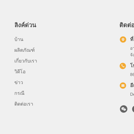
ลิงค์ด่วน
ติดต่อ
บ้าน
ที่
อา
ผลิตภัณฑ์
จั
เกี่ยวกับเรา
โ
วิดีโอ
8
ข่าว
อ
กรณี
D
ติดต่อเรา