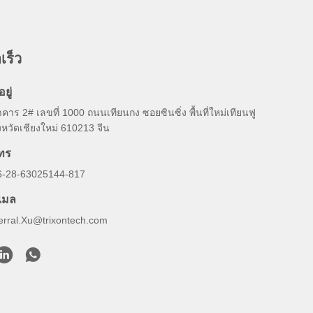
เร็ว
อยู่
คาร 2# เลขที่ 1000 ถนนเทียนกง ซอยซินซิ่ง พื้นที่ใหม่เทียนฟู
งหวัดเชียงใหม่ 610213 จีน
ทร
6-28-63025144-817
ีเมล
erral.Xu@trixontech.com