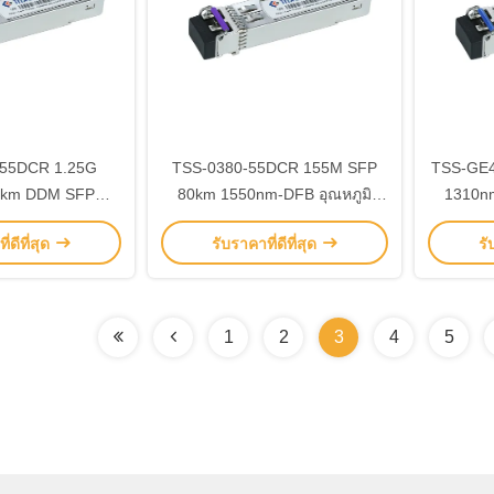
55DCR 1.25G
TSS-0380-55DCR 155M SFP
TSS-GE4
0km DDM SFP
80km 1550nm-DFB อุณหภูมิ
1310nm
Module การใช้งาน
-5°C ~ +70°C LC SMF
โมด
่ดีที่สุด
รับราคาที่ดีที่สุด
รั
สาหกรรม
1
2
3
4
5