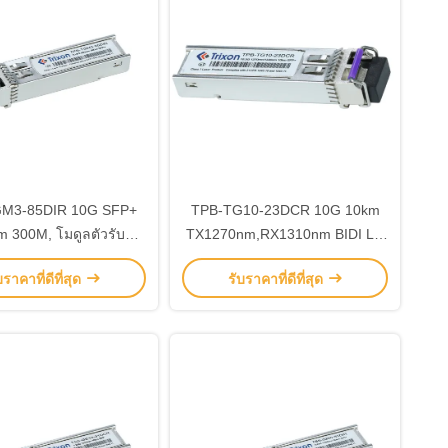
M3-85DIR 10G SFP+
TPB-TG10-23DCR 10G 10km
 300M, โมดูลตัวรับส่ง,
TX1270nm,RX1310nm BIDI LC
ฟเบอร์ที่เข้ากันได้,
Connector SFP+ โมดูลตัวรับและ
บราคาที่ดีที่สุด
รับราคาที่ดีที่สุด
-40°C~+85°C
รับสัญญาณ MSA SFF-8472