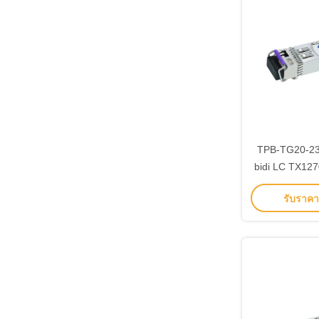
TPB-TG20-2
bidi LC TX12
SFP+ โมดูลตั
รับราคาที
8472 ท