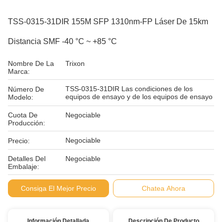
TSS-0315-31DIR 155M SFP 1310nm-FP Láser De 15km
Distancia SMF -40 °C ~ +85 °C
Nombre De La
Trixon
Marca:
TSS-0315-31DIR Las condiciones de los
Número De
equipos de ensayo y de los equipos de ensayo
Modelo:
Cuota De
Negociable
Producción:
Negociable
Precio:
Detalles Del
Negociable
Embalaje:
Condiciones De
L/C D/P
Consiga El Mejor Precio
Chatea Ahora
Pago:
Información Detallada
Descripción De Producto