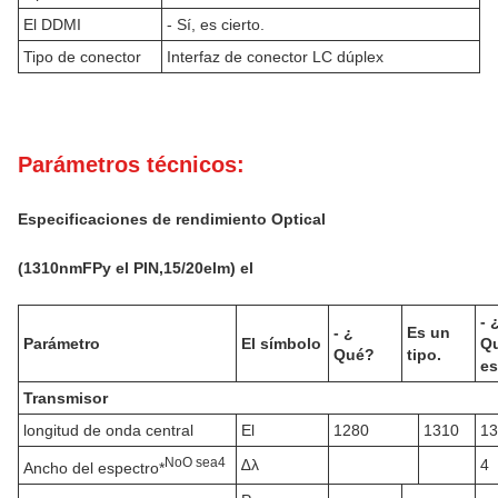
El DDMI
- Sí, es cierto.
Tipo de conector
Interfaz de conector LC dúplex
Parámetros técnicos:
Especificaciones de rendimiento Optical
(
131
0nm
FP
y el PIN,
15
/20
el
m) el
- 
- ¿
Es un
Parámetro
El símbolo
Q
Qué?
tipo.
e
Transmisor
longitud de onda central
El
1280
1310
13
No
O sea
4
∆λ
4
Ancho del espectro*