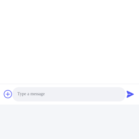
Transmisor-Receptor De BiDi SFP
Contacto rápido
Dirección
Edificio 2#, No.1000 Avenida Tiangong, calle Xinxing, Nueva
Zona de Tianfu, Provincia de Chengdu Sichuan, 610213,
China
Teléfono
86-28-63025144-817
El correo electrónico
Derral.Xu@trixontech.com
Photo