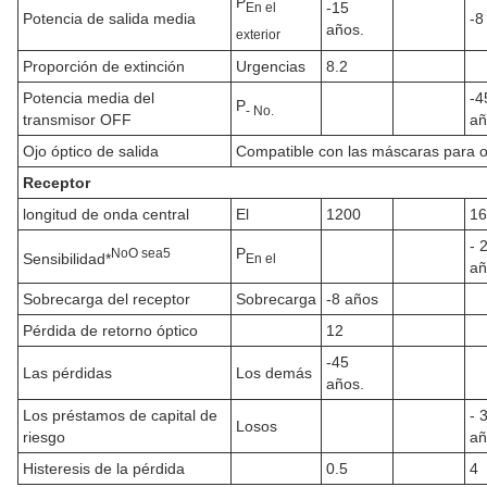
P
-15
En el
Potencia de salida media
-8
años.
exterior
Proporción de extinción
Urgencias
8.2
Potencia media del
-4
P
- No.
transmisor OFF
añ
Ojo óptico de salida
Compatible con las máscaras para 
Receptor
longitud de onda central
El
1200
16
- 
P
No
O sea
5
Sensibilidad*
En el
añ
Sobrecarga del receptor
Sobrecarga
-8 años
Pérdida de retorno óptico
12
-45
Las pérdidas
Los demás
años.
Los préstamos de capital de
- 
Losos
riesgo
añ
Histeresis de la pérdida
0.5
4