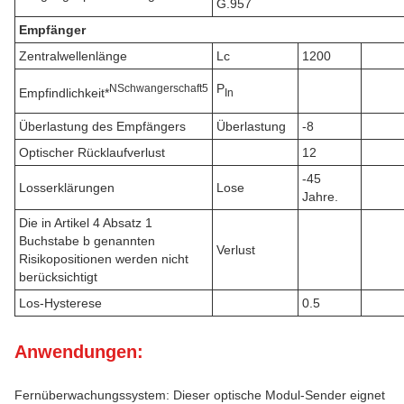
G.957
Empfänger
Zentralwellenlänge
Lc
1200
P
N
Schwangerschaft
5
Empfindlichkeit*
In
Überlastung des Empfängers
Überlastung
-8
Optischer Rücklaufverlust
12
-45
Losserklärungen
Lose
Jahre.
Die in Artikel 4 Absatz 1
Buchstabe b genannten
Verlust
Risikopositionen werden nicht
berücksichtigt
Los-Hysterese
0.5
Anwendungen:
Fernüberwachungssystem: Dieser optische Modul-Sender eignet