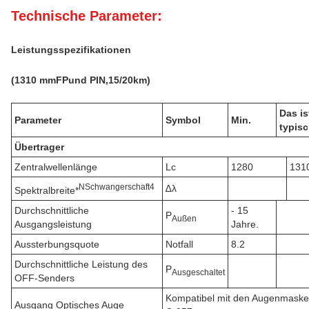
Technische Parameter:
Leistungsspezifikationen
(
131
0 mm
FP
und PIN,
15
/20
k
m)
Das is
Parameter
Symbol
Min.
typisc
Übertrager
Zentralwellenlänge
Lc
1280
131
N
Schwangerschaft
4
∆λ
Spektralbreite*
Durchschnittliche
- 15
P
Außen
Ausgangsleistung
Jahre.
Aussterbungsquote
Notfall
8.2
Durchschnittliche Leistung des
P
Ausgeschaltet
OFF-Senders
Kompatibel mit den Augenmask
Ausgang Optisches Auge