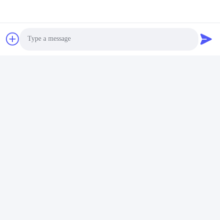
Photo
Video Call
Audio Call
Umbauten:
SFP-Transceiver-Modul
Sfp-Bidirectionaltransceiver
BiDi SFP-Transceiver