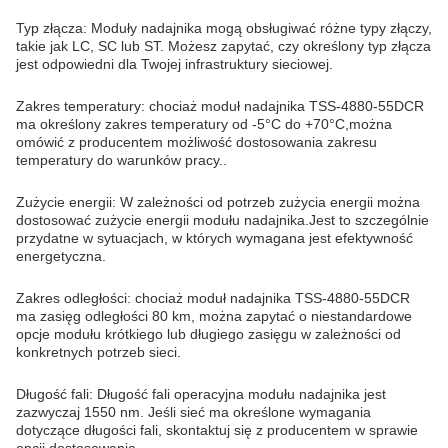
Typ złącza: Moduły nadajnika mogą obsługiwać różne typy złączy,
takie jak LC, SC lub ST. Możesz zapytać, czy określony typ złącza
jest odpowiedni dla Twojej infrastruktury sieciowej.
Zakres temperatury: chociaż moduł nadajnika TSS-4880-55DCR
ma określony zakres temperatury od -5°C do +70°C,można
omówić z producentem możliwość dostosowania zakresu
temperatury do warunków pracy..
Zużycie energii: W zależności od potrzeb zużycia energii można
dostosować zużycie energii modułu nadajnika.Jest to szczególnie
przydatne w sytuacjach, w których wymagana jest efektywność
energetyczna.
Zakres odległości: chociaż moduł nadajnika TSS-4880-55DCR
ma zasięg odległości 80 km, można zapytać o niestandardowe
opcje modułu krótkiego lub długiego zasięgu w zależności od
konkretnych potrzeb sieci.
Długość fali: Długość fali operacyjna modułu nadajnika jest
zazwyczaj 1550 nm. Jeśli sieć ma określone wymagania
dotyczące długości fali, skontaktuj się z producentem w sprawie