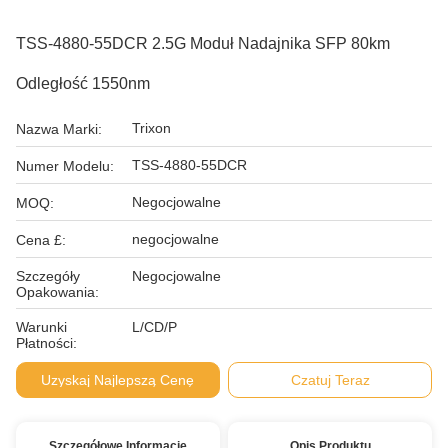
TSS-4880-55DCR 2.5G Moduł Nadajnika SFP 80km
Odległość 1550nm
Trixon
Nazwa Marki:
TSS-4880-55DCR
Numer Modelu:
Negocjowalne
MOQ:
negocjowalne
Cena £:
Szczegóły
Negocjowalne
Opakowania:
Warunki
L/CD/P
Płatności:
Uzyskaj Najlepszą Cenę
Czatuj Teraz
Szczegółowe Informacje
Opis Produktu