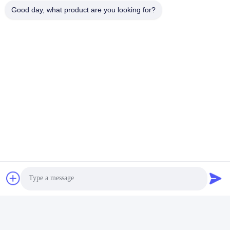
Good day, what product are you looking for?
Tagi:
Moduł Nadawczo-Odbiorczy SFP
SFP Dwukierunkowy Nadajnik
Transceiver BiDi SFP