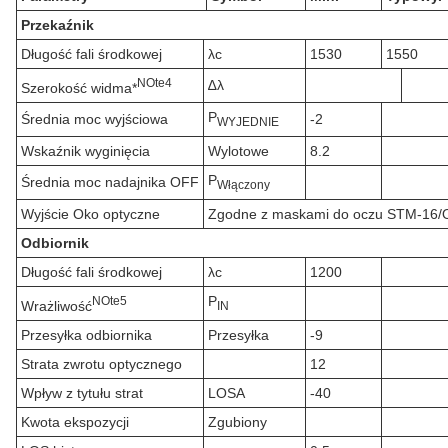
Przekaźnik
Długość fali środkowej
λc
1530
1550
N
Ote
4
∆λ
Szerokość widma*
P
Średnia moc wyjściowa
-2
WYJEDNIE
Wskaźnik wyginięcia
Wylotowe
8.2
P
Średnia moc nadajnika OFF
Włączony
Wyjście Oko optyczne
Zgodne z maskami do oczu STM-16/OC
Odbiornik
Długość fali środkowej
λc
1200
P
N
Ote
5
Wrażliwość
IN
Przesyłka odbiornika
Przesyłka
-9
Strata zwrotu optycznego
12
Wpływ z tytułu strat
LOSA
-40
Kwota ekspozycji
Zgubiony