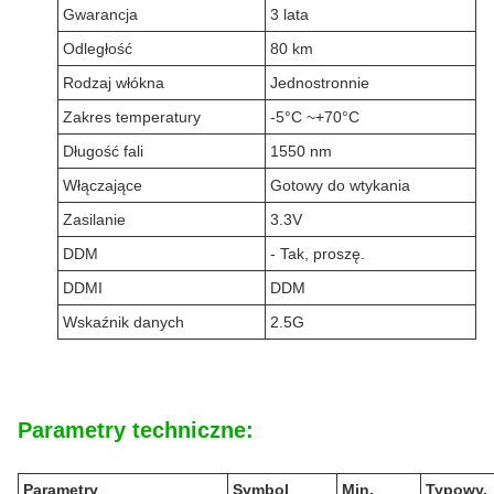
Gwarancja
3 lata
Odległość
80 km
Rodzaj włókna
Jednostronnie
Zakres temperatury
-5°C ~+70°C
Długość fali
1550 nm
Włączające
Gotowy do wtykania
Zasilanie
3.3V
DDM
- Tak, proszę.
DDMI
DDM
Wskaźnik danych
2.5G
Parametry techniczne:
Parametry
Symbol
Min.
Typowy.