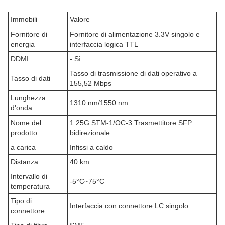
Immobili
Valore
Fornitore di
Fornitore di alimentazione 3.3V singolo e
energia
interfaccia logica TTL
DDMI
- Sì.
Tasso di trasmissione di dati operativo a
Tasso di dati
155,52 Mbps
Lunghezza
1310 nm/1550 nm
d'onda
Nome del
1.25G STM-1/OC-3 Trasmettitore SFP
prodotto
bidirezionale
a carica
Infissi a caldo
Distanza
40 km
Intervallo di
-5°C~75°C
temperatura
Tipo di
Interfaccia con connettore LC singolo
connettore