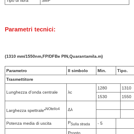
Tipo di fibra
SMF
Parametri tecnici:
(
131
0 mm
/1550nm,FP/DFB
e PIN,
Quarantamila.
m)
Parametro
Il simbolo
Min.
Tipo.
Trasmettitore
1280
1310
Lunghezza d'onda centrale
λc
1530
1550
N
Otello
4
∆λ
Larghezza spettrale*
P
Potenza media di uscita
- 5
Sulla strada
Pronto