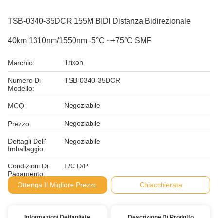
TSB-0340-35DCR 155M BIDI Distanza Bidirezionale
40km 1310nm/1550nm -5°C ~+75°C SMF
Trixon
Marchio:
Numero Di
TSB-0340-35DCR
Modello:
Negoziabile
MOQ:
Negoziabile
Prezzo:
Dettagli Dell'
Negoziabile
Imballaggio:
Condizioni Di
L/C D/P
Pagamento:
Ottenga Il Migliore Prezzo
Chiacchierata
Informazioni Dettagliate
Descrizione Di Prodotto