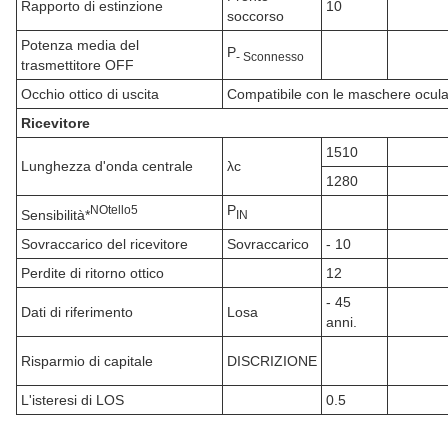
Rapporto di estinzione
10
soccorso
Potenza media del
P
- Sconnesso
trasmettitore OFF
Occhio ottico di uscita
Compatibile con le maschere ocul
Ricevitore
1510
Lunghezza d'onda centrale
λc
1280
P
N
Otello
5
Sensibilità*
IN
Sovraccarico del ricevitore
Sovraccarico
- 10
Perdite di ritorno ottico
12
- 45
Dati di riferimento
Losa
anni.
Risparmio di capitale
DISCRIZIONE
L'isteresi di LOS
0.5