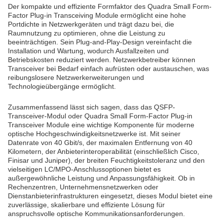
Der kompakte und effiziente Formfaktor des Quadra Small Form-
Factor Plug-in Transceiving Module ermöglicht eine hohe
Portdichte in Netzwerkgeräten und trägt dazu bei, die
Raumnutzung zu optimieren, ohne die Leistung zu
beeinträchtigen. Sein Plug-and-Play-Design vereinfacht die
Installation und Wartung, wodurch Ausfallzeiten und
Betriebskosten reduziert werden. Netzwerkbetreiber können
Transceiver bei Bedarf einfach aufrüsten oder austauschen, was
reibungslosere Netzwerkerweiterungen und
Technologieübergänge ermöglicht.
Zusammenfassend lässt sich sagen, dass das QSFP-
Transceiver-Modul oder Quadra Small Form-Factor Plug-in
Transceiver Module eine wichtige Komponente für moderne
optische Hochgeschwindigkeitsnetzwerke ist. Mit seiner
Datenrate von 40 Gbit/s, der maximalen Entfernung von 40
Kilometern, der Anbieterinteroperabilität (einschließlich Cisco,
Finisar und Juniper), der breiten Feuchtigkeitstoleranz und den
vielseitigen LC/MPO-Anschlussoptionen bietet es
außergewöhnliche Leistung und Anpassungsfähigkeit. Ob in
Rechenzentren, Unternehmensnetzwerken oder
Dienstanbieterinfrastrukturen eingesetzt, dieses Modul bietet eine
zuverlässige, skalierbare und effiziente Lösung für
anspruchsvolle optische Kommunikationsanforderungen.