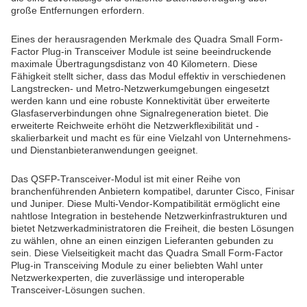
große Entfernungen erfordern.
Eines der herausragenden Merkmale des Quadra Small Form-
Factor Plug-in Transceiver Module ist seine beeindruckende
maximale Übertragungsdistanz von 40 Kilometern. Diese
Fähigkeit stellt sicher, dass das Modul effektiv in verschiedenen
Langstrecken- und Metro-Netzwerkumgebungen eingesetzt
werden kann und eine robuste Konnektivität über erweiterte
Glasfaserverbindungen ohne Signalregeneration bietet. Die
erweiterte Reichweite erhöht die Netzwerkflexibilität und -
skalierbarkeit und macht es für eine Vielzahl von Unternehmens-
und Dienstanbieteranwendungen geeignet.
Das QSFP-Transceiver-Modul ist mit einer Reihe von
branchenführenden Anbietern kompatibel, darunter Cisco, Finisar
und Juniper. Diese Multi-Vendor-Kompatibilität ermöglicht eine
nahtlose Integration in bestehende Netzwerkinfrastrukturen und
bietet Netzwerkadministratoren die Freiheit, die besten Lösungen
zu wählen, ohne an einen einzigen Lieferanten gebunden zu
sein. Diese Vielseitigkeit macht das Quadra Small Form-Factor
Plug-in Transceiving Module zu einer beliebten Wahl unter
Netzwerkexperten, die zuverlässige und interoperable
Transceiver-Lösungen suchen.