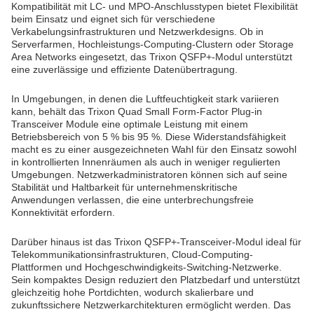
Kompatibilität mit LC- und MPO-Anschlusstypen bietet Flexibilität
beim Einsatz und eignet sich für verschiedene
Verkabelungsinfrastrukturen und Netzwerkdesigns. Ob in
Serverfarmen, Hochleistungs-Computing-Clustern oder Storage
Area Networks eingesetzt, das Trixon QSFP+-Modul unterstützt
eine zuverlässige und effiziente Datenübertragung.
In Umgebungen, in denen die Luftfeuchtigkeit stark variieren
kann, behält das Trixon Quad Small Form-Factor Plug-in
Transceiver Module eine optimale Leistung mit einem
Betriebsbereich von 5 % bis 95 %. Diese Widerstandsfähigkeit
macht es zu einer ausgezeichneten Wahl für den Einsatz sowohl
in kontrollierten Innenräumen als auch in weniger regulierten
Umgebungen. Netzwerkadministratoren können sich auf seine
Stabilität und Haltbarkeit für unternehmenskritische
Anwendungen verlassen, die eine unterbrechungsfreie
Konnektivität erfordern.
Darüber hinaus ist das Trixon QSFP+-Transceiver-Modul ideal für
Telekommunikationsinfrastrukturen, Cloud-Computing-
Plattformen und Hochgeschwindigkeits-Switching-Netzwerke.
Sein kompaktes Design reduziert den Platzbedarf und unterstützt
gleichzeitig hohe Portdichten, wodurch skalierbare und
zukunftssichere Netzwerkarchitekturen ermöglicht werden. Das