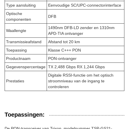
Type aansluiting
Eenvoudige SC/UPC-connectorinterface
Optische
DFB
componenten
1490nm DFB-LD zender en 1310nm
Waallengte
APD-TIA ontvanger
Transmissieafstand
Afstand tot 20 km
Toepassing
Klasse C+++ PON
Productnaam
PON-ontvanger
Gegevenspercentage
TX 2,488 Gbps RX 1,244 Gbps
Digitale RSSI-functie om het optisch
Prestaties
stroomniveau van de ingang te
controleren
Toepassingen:
De PON-transceiver van Trixon, modelnummer TSP-GS21-