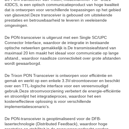
43DCS, is een optisch communicatieproduct van hoge kwaliteit
dat is ontworpen voor verschillende toepassingen op het gebied
van glasvezel.Deze transceiver is gebouwd om uitstekende
prestaties en betrouwbaarheid te leveren in veeleisende
omgevingen.
De PON-transceiver is uitgerust met een Single SC/UPC
Connector Interface, waardoor de integratie in bestaande
optische netwerken gemakkelijk is.De transmissieafstand van
maximaal 20 km maakt het ideaal voor communicatie op lange
afstand., waardoor naadloze connectiviteit over grote afstanden
wordt gewaarborgd.
De Trixon PON Transceiver is ontworpen voor efficiëntie en
gemak en werkt op een enkele 3.3V-stroomtoevoer en beschikt
over een TTL-logische interface voor een vereenvoudigd
gebruik.Deze stroomvoorziening verbetert de energie-efficiëntie
en stroomlijnt het integratieproces, waardoor het een
kosteneffectieve oplossing is voor verschillende
implementatiescenario's.
De PON-transceiver is geoptimaliseerd voor de DFB-
lasertechnologie (Distributed Feedback), waardoor hoge