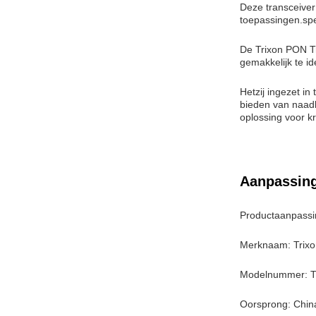
Deze transceive
toepassingen.spe
De Trixon PON Tr
gemakkelijk te id
Hetzij ingezet i
bieden van naadl
oplossing voor k
Aanpassin
Productaanpassi
Merknaam: Trixo
Modelnummer: 
Oorsprong: Chin