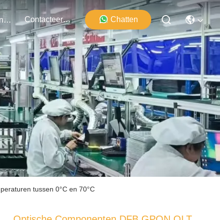
Contacteer Ons
Chatten
Evenementen
peraturen tussen 0°C en 70°C
Optische Componenten DFB GPON OLT