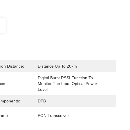
ion Distance:
Distance Up To 20km
Digital Burst RSSI Function To 
nce:
Monitor The Input Optical Power 
Level
omponents:
DFB
Name:
PON Transceiver