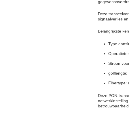
gegevensoverdrac
Deze transceiver
signaalverlies e
Belangrijkste ke
Type aansl
Operatiete
Stroomvoor
golflengte
Fibertype:
Deze PON-transce
netwerkinstellin
betrouwbaarheid 