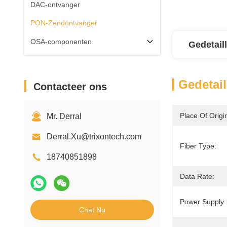
DAC-ontvanger
PON-Zendontvanger
OSA-componenten
Gedetail
Gedetail
Contacteer ons
Place Of Origi
Mr. Derral
Derral.Xu@trixontech.com
Fiber Type:
18740851898
Data Rate:
Power Supply:
Chat Nu