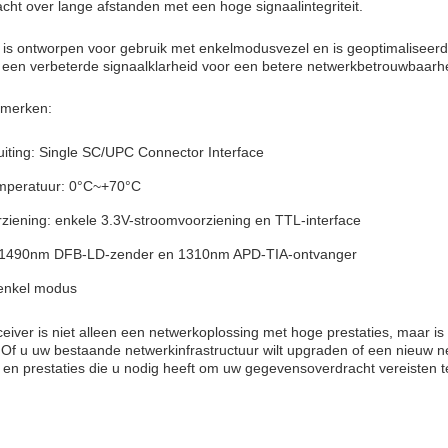
ht over lange afstanden met een hoge signaalintegriteit.
 is ontworpen voor gebruik met enkelmodusvezel en is geoptimalisee
n een verbeterde signaalklarheid voor een betere netwerkbetrouwbaarh
nmerken:
uiting: Single SC/UPC Connector Interface
mperatuur: 0°C~+70°C
ziening: enkele 3.3V-stroomvoorziening en TTL-interface
: 1490nm DFB-LD-zender en 1310nm APD-TIA-ontvanger
 enkel modus
iver is niet alleen een netwerkoplossing met hoge prestaties, maar is 
g.Of u uw bestaande netwerkinfrastructuur wilt upgraden of een nieuw 
en prestaties die u nodig heeft om uw gegevensoverdracht vereisten 