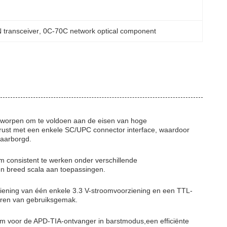
 transceiver
, 
0C-70C network optical component
ntworpen om te voldoen aan de eisen van hoge
ust met een enkele SC/UPC connector interface, waardoor
waarborgd.
m consistent te werken onder verschillende
n breed scala aan toepassingen.
ziening van één enkele 3.3 V-stroomvoorziening en een TTL-
deren van gebruiksgemak.
m voor de APD-TIA-ontvanger in barstmodus,een efficiënte