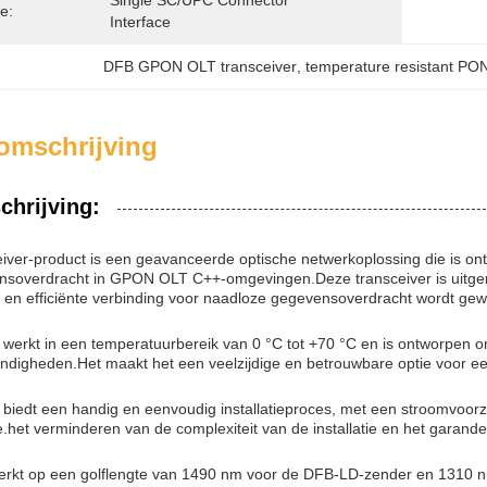
Single SC/UPC Connector 
e:
Interface
DFB GPON OLT transceiver
, 
temperature resistant PON
omschrijving
chrijving:
ver-product is een geavanceerde optische netwerkoplossing die is o
nsoverdracht in GPON OLT C++-omgevingen.Deze transceiver is uitger
en efficiënte verbinding voor naadloze gegevensoverdracht wordt ge
 werkt in een temperatuurbereik van 0 °C tot +70 °C en is ontworpen o
digheden.Het maakt het een veelzijdige en betrouwbare optie voor ee
 biedt een handig en eenvoudig installatieproces, met een stroomvoor
ce.het verminderen van de complexiteit van de installatie en het garan
erkt op een golflengte van 1490 nm voor de DFB-LD-zender en 1310 n