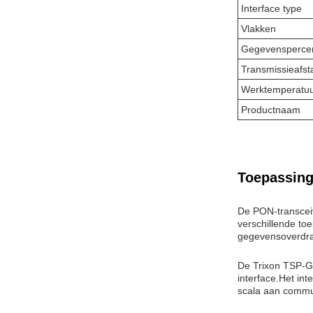
Interface type
Vlakken
Gegevensperce
Transmissieafst
Werktemperatu
Productnaam
Toepassing
De PON-transcei
verschillende to
gegevensoverdra
De Trixon TSP-G
interface.Het in
scala aan commu