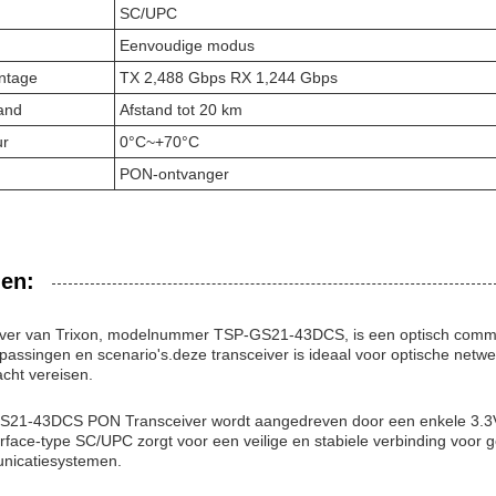
SC/UPC
Eenvoudige modus
ntage
TX 2,488 Gbps RX 1,244 Gbps
and
Afstand tot 20 km
ur
0°C~+70°C
PON-ontvanger
en:
ver van Trixon, modelnummer TSP-GS21-43DCS, is een optisch communi
epassingen en scenario's.deze transceiver is ideaal voor optische net
cht vereisen.
S21-43DCS PON Transceiver wordt aangedreven door een enkele 3.3V-
terface-type SC/UPC zorgt voor een veilige en stabiele verbinding voor
nicatiesystemen.