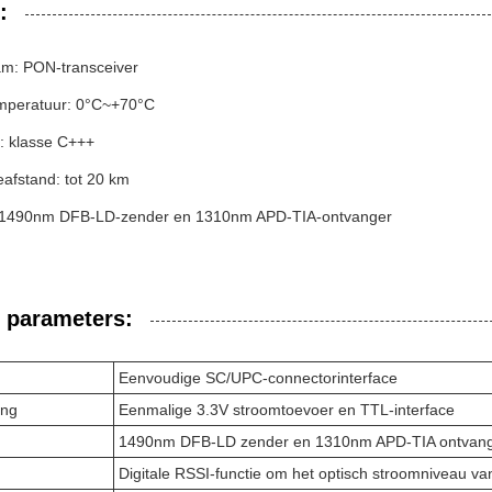
:
m: PON-transceiver
mperatuur: 0°C~+70°C
: klasse C+++
eafstand: tot 20 km
: 1490nm DFB-LD-zender en 1310nm APD-TIA-ontvanger
 parameters:
Eenvoudige SC/UPC-connectorinterface
ing
Eenmalige 3.3V stroomtoevoer en TTL-interface
1490nm DFB-LD zender en 1310nm APD-TIA ontvan
Digitale RSSI-functie om het optisch stroomniveau va