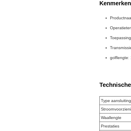
Kenmerken
Productnaa
Operatiete
Toepassing
Transmissi
golflengte
Technische
Type aansluiting
Stroomvoorzien
Waallengte
Prestaties