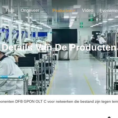
Huis
Ongeveer Ons
Video
Producten
Details Van De Producten
onenten DFB GPON OLT C voor netwerken die bestand zijn tegen tem