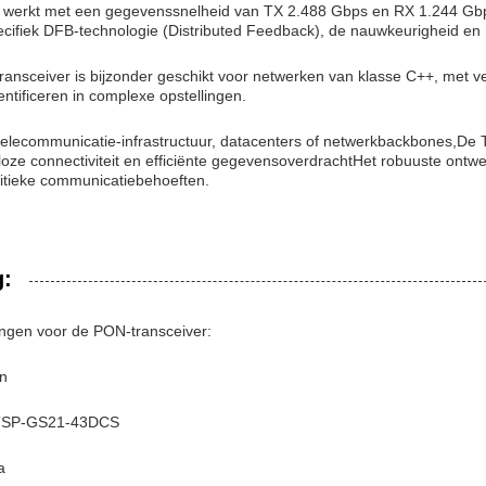
r werkt met een gegevenssnelheid van TX 2.488 Gbps en RX 1.244 Gbps
cifiek DFB-technologie (Distributed Feedback), de nauwkeurigheid e
ansceiver is bijzonder geschikt voor netwerken van klasse C++, met v
entificeren in complexe opstellingen.
n telecommunicatie-infrastructuur, datacenters of netwerkbackbones,D
oze connectiviteit en efficiënte gegevensoverdrachtHet robuuste ont
ritieke communicatiebehoeften.
g:
ngen voor de PON-transceiver:
n
TSP-GS21-43DCS
a